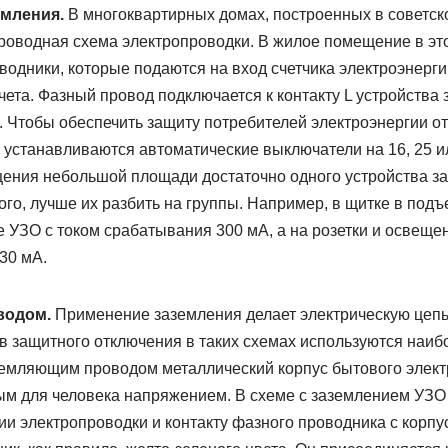
емления.
В многоквартирных домах, построенных в советско
роводная схема электропроводки. В жилое помещение в эт
одники, которые подаются на вход счетчика электроэнерги
чета. Фазный провод подключается к контакту L устройства
N. Чтобы обеспечить защиту потребителей электроэнергии от
 устанавливаются автоматические выключатели на 16, 25 ил
ения небольшой площади достаточно одного устройства за
го, лучше их разбить на группы. Например, в щитке в под
 УЗО с током срабатывания 300 мА, а на розетки и освеще
30 мА.
водом.
Применение заземления делает электрическую цепь
в защитного отключения в таких схемах используются наиб
земляющим проводом металлический корпус бытового элек
ым для человека напряжением. В схеме с заземлением УЗО 
и электропроводки и контакту фазного проводника с корпу