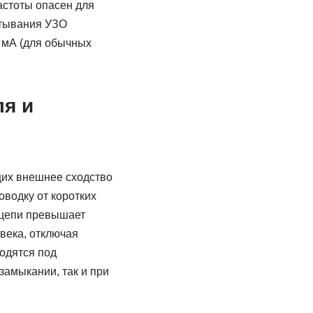
стоты опасен для
атывания УЗО
0 мА (для обычных
я и
щих внешнее сходство
водку от коротких
е цепи превышает
века, отключая
одятся под
замыкании, так и при