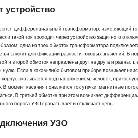
т устройство
еются дифференциальный трансформатор, измеряющий ток 
если такой ток проходит через устройство защитного отклю
бразом: одна из трех обмоток трансформатора подключаетс
ретья служит для фиксации разности токовых значений. В 
ой и второй обмоток направлены друг на друга и равны, т.
 нулю. Если в каком-либо бытовом приборе возникает неис
о корпус оказывается под напряжением, человек, прикоснув
. В момент касания появляется ток утечки, магнитные поток
аться. В третьей обмотке при этом возникает дифференциа
нного порога УЗО срабатывает и отключает цепь.
дключения УЗО