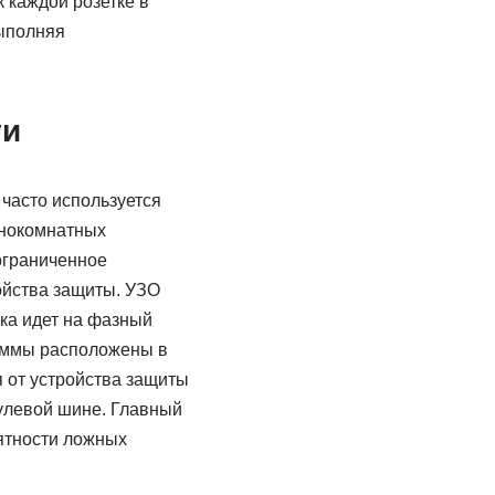
 каждой розетке в
выполняя
ти
часто используется
днокомнатных
ограниченное
ройства защиты. УЗО
ика идет на фазный
леммы расположены в
 от устройства защиты
нулевой шине. Главный
оятности ложных