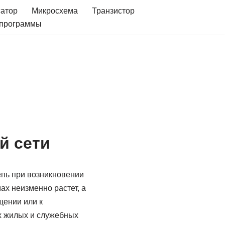
сатор
Микросхема
Транзистор
 программы
й сети
епь при возникновении
ах неизменно растет, а
щении или к
х жилых и служебных