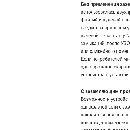
Без применения заз
использовалась двухп
фазный и нулевой пров
следует за прибором у
нулевой – к контакту 
замыканий, после УЗО
или служебного помещ
Если потребителей мно
одно противопожарное
устройства с уставкой 
С заземляющим про
Возможности устройст
однофазной сети с за
находиться под опасн
повреждениям изоляци