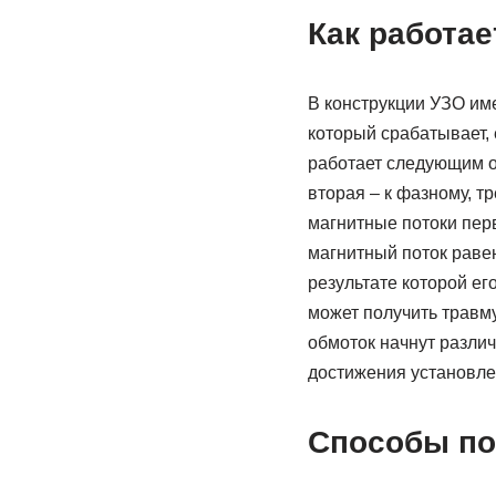
Как работае
В конструкции УЗО им
который срабатывает, 
работает следующим о
вторая – к фазному, т
магнитные потоки перв
магнитный поток равен
результате которой ег
может получить травму
обмоток начнут различ
достижения установле
Способы по