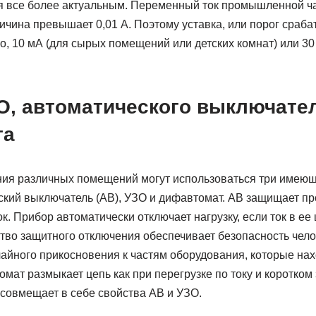
 все более актуальным. Переменный ток промышленной ча
личина превышает 0,01 А. Поэтому уставка, или порог сраб
ло, 10 мА (для сырых помещений или детских комнат) или 3
О, автоматического выключател
та
ния различных помещений могут использоваться три имею
ский выключатель (АВ), УЗО и дифавтомат. АВ защищает про
к. Прибор автоматически отключает нагрузку, если ток в е
тво защитного отключения обеспечивает безопасность чело
чайного прикосновения к частям оборудования, которые нах
ат размыкает цепь как при перегрузке по току и коротком 
. совмещает в себе свойства АВ и УЗО.