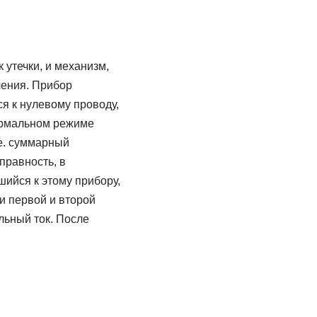
утечки, и механизм,
чения. Прибор
я к нулевому проводу,
нормальном режиме
 е. суммарный
правность, в
шийся к этому прибору,
и первой и второй
льный ток. После