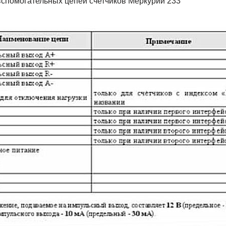
спомогательных цепей счетчиков Меркурий 233