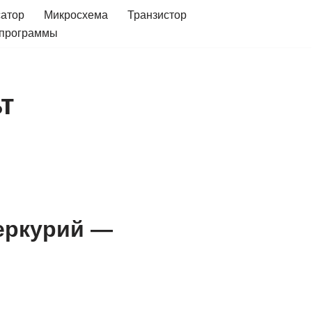
сатор
Микросхема
Транзистор
 программы
т
еркурий —