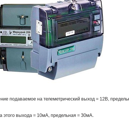
ие подаваемое на телеметрический выход = 12В, предельн
 этого выхода = 10мА, предельная = 30мА.