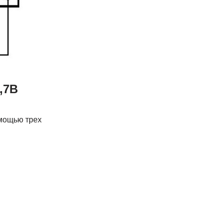
,7В
омощью трех