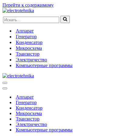
Перейти к содержимому
Искать...
Аппарат
Генератор
Конденсатор
Микросхема
Транзистор
Электричество
Компьютерные программы
Меню
навигации
Меню
навигации
Аппарат
Генератор
Конденсатор
Микросхема
Транзистор
Электричество
Компьютерные программы