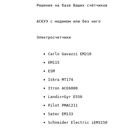
Решения на базе Ваших счётчиков
АСКУЭ с модемом или без него
Электросчетчики
Carlo Gavazzi EM210
EM115
ESM
Iskra MT174
Itron ACE6000
Landis+Gyr E550
Pilot PMAC211
Satec EM133
Schneider Electric iEM3150