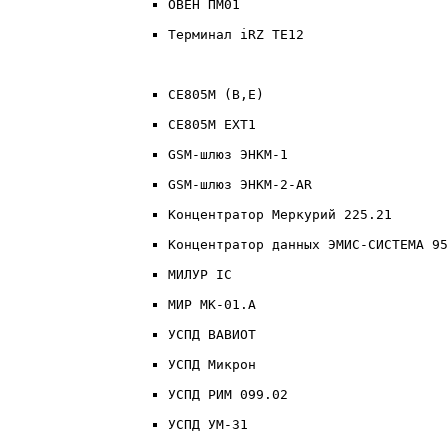
ОВЕН ПМ01
Терминал iRZ TE12
CE805M (B,E)
CE805М EXT1
GSM-шлюз ЭНКМ-1
GSM-шлюз ЭНКМ-2-AR
Концентратор Меркурий 225.21
Концентратор данных ЭМИС-СИСТЕМА 95
МИЛУР IC
МИР МК-01.А
УСПД ВАВИОТ
УСПД Микрон
УСПД РИМ 099.02
УСПД УМ-31