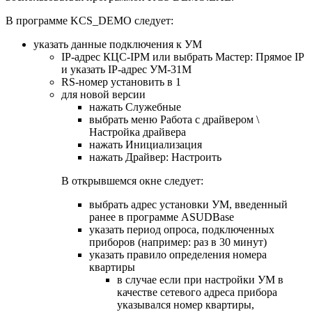
В программе KCS_DEMO следует:
указать данные подключения к УМ
IP-адрес КЦС-IPM или выбрать Мастер: Прямое IP
и указать IP-адрес УМ-31М
RS-номер установить в 1
для новой версии
нажать Служебные
выбрать меню Работа с драйвером \
Настройка драйвера
нажать Инициализация
нажать Драйвер: Настроить
В открывшемся окне следует:
выбрать адрес установки УМ, введенный
ранее в программе ASUDBase
указать период опроса, подключенных
приборов (например: раз в 30 минут)
указать правило определения номера
квартиры
в случае если при настройки УМ в
качестве сетевого адреса прибора
указывался номер квартиры,