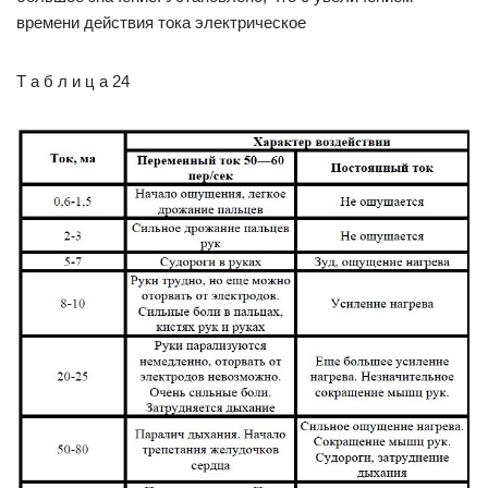
времени действия тока электрическое
Т а б л и ц а 24