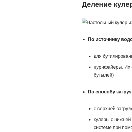
Деление куле
По источнику вод
для бутилированн
пурифайеры. Их 
бутылей)
По способу загруз
с верхней загру
кулеры с нижней 
системе при пом