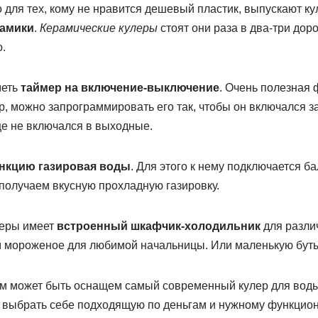
 для тех, кому не нравится дешевый пластик, выпускают к
рамики
.
Керамические кулеры
стоят они раза в два-три дор
.
меть
таймер на включение-выключение
. Очень полезная 
 можно запрограммировать его так, чтобы он включался за
ще не включался в выходные.
нкцию газировая воды
. Для этого к нему подключается б
получаем вкусную прохладную газировку.
леры имеет
встроенный шкафчик-холодильник
для разли
м мороженое для любимой начальницы. Или маленькую буты
чем может быть оснащем самый современный кулер для воды
ы выбрать себе подходящую по деньгам и нужному функцион