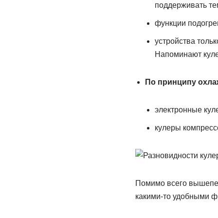
поддерживать те
функции подогрев
устройства толь
Напоминают куле
По принципу охла
электронные кул
кулеры компресс
Помимо всего вышепер
какими-то удобными 