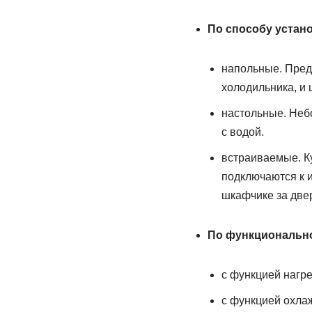
По способу устано
напольные. Пред
холодильника, и 
настольные. Неб
с водой.
встраиваемые. К
подключаются к и
шкафчике за две
По функциональн
с функцией нагре
с функцией охлаж