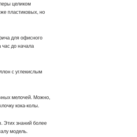
улеры целиком
оже пластиковых, но
фича для офисного
 час до начала
аллон с углекислым
чных мелочей. Можно,
лочку кока-колы.
. Этих знаний более
алу модель.