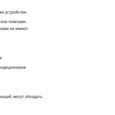
же устройстве.
 или помпами.
рами не имеют.
е
кондиционеров
аций, могут обладать