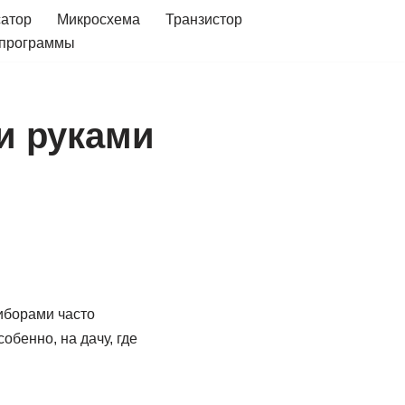
сатор
Микросхема
Транзистор
 программы
и руками
иборами часто
бенно, на дачу, где