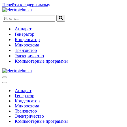
Перейти к содержимому
Искать...
Аппарат
Генератор
Конденсатор
Микросхема
Транзистор
Электричество
Компьютерные программы
Меню
навигации
Меню
навигации
Аппарат
Генератор
Конденсатор
Микросхема
Транзистор
Электричество
Компьютерные программы