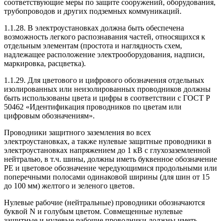
соответствующие меры по защите сооружений, оборудования,
трубопроводов и других подземных коммуникаций.
1.1.28. В электроустановках должна быть обеспечена
возможность легкого распознавания частей, относящихся к
отдельным элементам (простота и наглядность схем,
надлежащее расположение электрооборудования, надписи,
маркировка, расцветка).
1.1.29. Для цветового и цифрового обозначения отдельных
изолированных или неизолированных проводников должны
быть использованы цвета и цифры в соответствии с ГОСТ Р
50462 «Идентификация проводников по цветам или
цифровым обозначениям».
Проводники защитного заземления во всех
электроустановках, а также нулевые защитные проводники в
электроустановках напряжением до 1 кВ с глухозаземленной
нейтралью, в т.ч. шины, должны иметь буквенное обозначение
РЕ и цветовое обозначение чередующимися продольными или
поперечными полосами одинаковой ширины (для шин от 15
до 100 мм) желтого и зеленого цветов.
Нулевые рабочие (нейтральные) проводники обозначаются
буквой N и голубым цветом. Совмещенные нулевые
защитные и нулевые рабочие проводники должны иметь