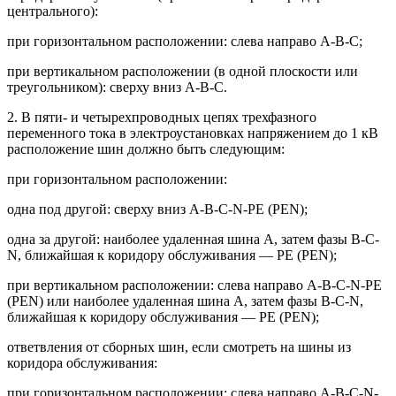
центрального):
при горизонтальном расположении: слева направо А-В-С;
при вертикальном расположении (в одной плоскости или
треугольником): сверху вниз А-В-С.
2. В пяти- и четырехпроводных цепях трехфазного
переменного тока в электроустановках напряжением до 1 кВ
расположение шин должно быть следующим:
при горизонтальном расположении:
одна под другой: сверху вниз А-В-С-N-PE (PEN);
одна за другой: наиболее удаленная шина А, затем фазы В-С-
N, ближайшая к коридору обслуживания — PE (PEN);
при вертикальном расположении: слева направо А-В-С-N-PE
(PEN) или наиболее удаленная шина А, затем фазы В-С-N,
ближайшая к коридору обслуживания — PE (PEN);
ответвления от сборных шин, если смотреть на шины из
коридора обслуживания:
при горизонтальном расположении: слева направо А-В-С-N-