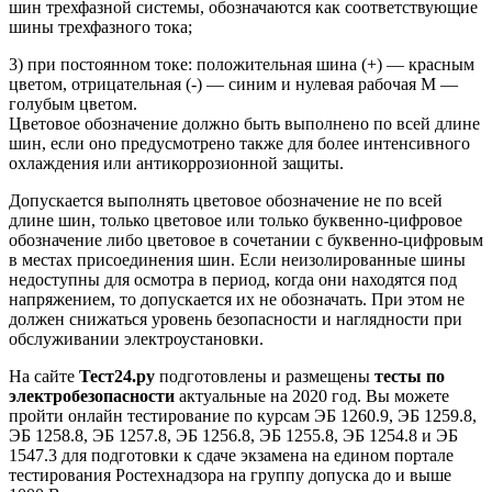
шин трехфазной системы, обозначаются как соответствующие
шины трехфазного тока;
3) при постоянном токе: положительная шина (+) — красным
цветом, отрицательная (-) — синим и нулевая рабочая M —
голубым цветом.
Цветовое обозначение должно быть выполнено по всей длине
шин, если оно предусмотрено также для более интенсивного
охлаждения или антикоррозионной защиты.
Допускается выполнять цветовое обозначение не по всей
длине шин, только цветовое или только буквенно-цифровое
обозначение либо цветовое в сочетании с буквенно-цифровым
в местах присоединения шин. Если неизолированные шины
недоступны для осмотра в период, когда они находятся под
напряжением, то допускается их не обозначать. При этом не
должен снижаться уровень безопасности и наглядности при
обслуживании электроустановки.
На сайте
Тест24.ру
подготовлены и размещены
тесты по
электробезопасности
актуальные на 2020 год. Вы можете
пройти онлайн тестирование по курсам ЭБ 1260.9, ЭБ 1259.8,
ЭБ 1258.8, ЭБ 1257.8, ЭБ 1256.8, ЭБ 1255.8, ЭБ 1254.8 и ЭБ
1547.3 для подготовки к сдаче экзамена на едином портале
тестирования Ростехнадзора на группу допуска до и выше