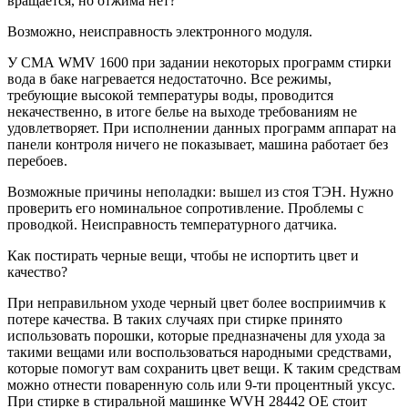
вращается, но отжима нет?
Возможно, неисправность электронного модуля.
У СМА WMV 1600 при задании некоторых программ стирки
вода в баке нагревается недостаточно. Все режимы,
требующие высокой температуры воды, проводится
некачественно, в итоге белье на выходе требованиям не
удовлетворяет. При исполнении данных программ аппарат на
панели контроля ничего не показывает, машина работает без
перебоев.
Возможные причины неполадки: вышел из стоя ТЭН. Нужно
проверить его номинальное сопротивление. Проблемы с
проводкой. Неисправность температурного датчика.
Как постирать черные вещи, чтобы не испортить цвет и
качество?
При неправильном уходе черный цвет более восприимчив к
потере качества. В таких случаях при стирке принято
использовать порошки, которые предназначены для ухода за
такими вещами или воспользоваться народными средствами,
которые помогут вам сохранить цвет вещи. К таким средствам
можно отнести поваренную соль или 9-ти процентный уксус.
При стирке в стиральной машинке WVH 28442 OE стоит