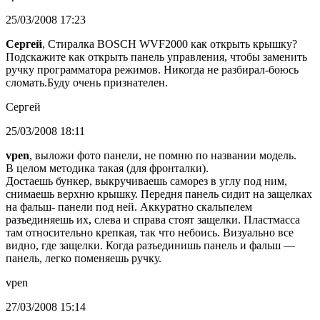
25/03/2008 17:23
Сергей
, Стиралка BOSCH WVF2000 как открыть крышку?
Подскажите как открыть панель управления, чтобы заменить
ручку программатора режимов. Никогда не разбирал-боюсь
сломать.Буду очень признателен.
Сергей
25/03/2008 18:11
vpen
, выложи фото панели, не помню по названии модель.
В целом методика такая (для фронталки).
Достаешь бункер, выкручиваешь саморез в углу под ним,
снимаешь верхню крышку. Передня панель сидит на защелках
на фальш- панели под ней. Аккуратно скальпелем
разъединяешь их, слева и справа стоят защелки. Пластмасса
там относительно крепкая, так что небоись. Визуально все
видно, где защелки. Когда разъединишь панель и фальш —
панель, легко поменяешь ручку.
vpen
27/03/2008 15:14