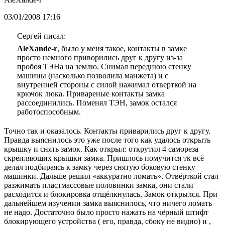
03/01/2008 17:16
Сергей писал:
AleXande-r
, было у меня такое, контакты в замке
просто немного приворились друг к другу из-за
пробоя ТЭНа на землю. Снимал переднюю стенку
машины (насколько позволила манжета) и с
внутренней стороны с силой нажимал отверткой на
крючок люка. Привареные контакты замка
рассоединились. Поменял ТЭН, замок остался
работоспособным.
Точно так и оказалось. Контакты приварились друг к другу.
Правда выяснилось это уже после того как удалось открыть
крышку и снять замок. Как открыл: открутил 4 самореза
скрепляющих крышки замка. Пришлось помучится тк всё
делал подбираясь к замку через снятую боковую стенку
машинки. Дальше решил «аккуратно ломать». Отвёрткой стал
разжимать пластмассовые половинки замка, они стали
расходится и блокировка отщёлкнулась. Замок открылся. При
дальнейшем изучении замка выяснилось, что ничего ломать
не надо. Достаточно было просто нажать на чёрный штифт
блокирующего устройства ( его, правда, сбоку не видно) и ,