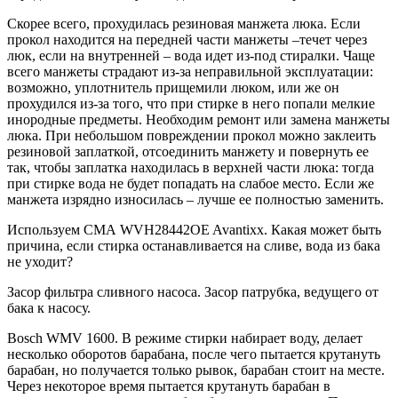
Скорее всего, прохудилась резиновая манжета люка. Если
прокол находится на передней части манжеты –течет через
люк, если на внутренней – вода идет из-под стиралки. Чаще
всего манжеты страдают из-за неправильной эксплуатации:
возможно, уплотнитель прищемили люком, или же он
прохудился из-за того, что при стирке в него попали мелкие
инородные предметы. Необходим ремонт или замена манжеты
люка. При небольшом повреждении прокол можно заклеить
резиновой заплаткой, отсоединить манжету и повернуть ее
так, чтобы заплатка находилась в верхней части люка: тогда
при стирке вода не будет попадать на слабое место. Если же
манжета изрядно износилась – лучше ее полностью заменить.
Используем СМА WVH28442OE Avantixx. Какая может быть
причина, если стирка останавливается на сливе, вода из бака
не уходит?
Засор фильтра сливного насоса. Засор патрубка, ведущего от
бака к насосу.
Bosch WMV 1600. В режиме стирки набирает воду, делает
несколько оборотов барабана, после чего пытается крутануть
барабан, но получается только рывок, барабан стоит на месте.
Через некоторое время пытается крутануть барабан в