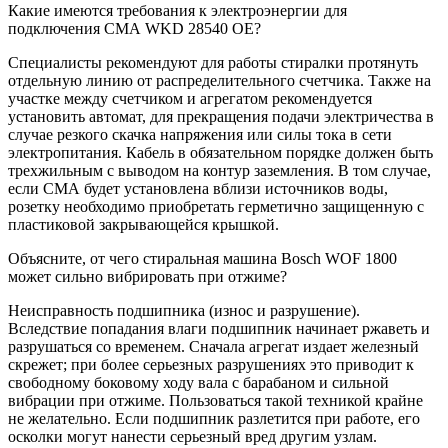
Какие имеются требования к электроэнергии для
подключения СМА WKD 28540 OE?
Специалисты рекомендуют для работы стиралки протянуть
отдельную линию от распределительного счетчика. Также на
участке между счетчиком и агрегатом рекомендуется
установить автомат, для прекращения подачи электричества в
случае резкого скачка напряжения или силы тока в сети
электропитания. Кабель в обязательном порядке должен быть
трехжильным с выводом на контур заземления. В том случае,
если СМА будет установлена вблизи источников воды,
розетку необходимо приобретать герметично защищенную с
пластиковой закрывающейся крышкой.
Объясните, от чего стиральная машина Bosch WOF 1800
может сильно вибрировать при отжиме?
Неисправность подшипника (износ и разрушение).
Вследствие попадания влаги подшипник начинает ржаветь и
разрушаться со временем. Сначала агрегат издает железный
скрежет; при более серьезных разрушениях это приводит к
свободному боковому ходу вала с барабаном и сильной
вибрации при отжиме. Пользоваться такой техникой крайне
не желательно. Если подшипник разлетится при работе, его
осколки могут нанести серьезный вред другим узлам.