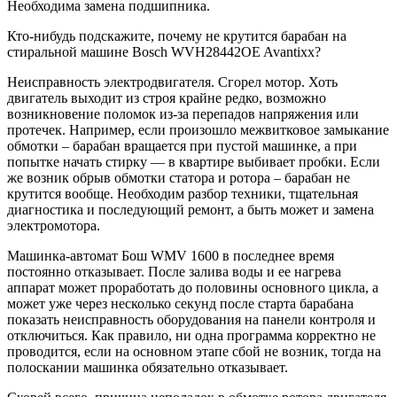
Необходима замена подшипника.
Кто-нибудь подскажите, почему не крутится барабан на
стиральной машине Bosch WVH28442OE Avantixx?
Неисправность электродвигателя. Сгорел мотор. Хоть
двигатель выходит из строя крайне редко, возможно
возникновение поломок из-за перепадов напряжения или
протечек. Например, если произошло межвитковое замыкание
обмотки – барабан вращается при пустой машинке, а при
попытке начать стирку — в квартире выбивает пробки. Если
же возник обрыв обмотки статора и ротора – барабан не
крутится вообще. Необходим разбор техники, тщательная
диагностика и последующий ремонт, а быть может и замена
электромотора.
Машинка-автомат Бош WMV 1600 в последнее время
постоянно отказывает. После залива воды и ее нагрева
аппарат может проработать до половины основного цикла, а
может уже через несколько секунд после старта барабана
показать неисправность оборудования на панели контроля и
отключиться. Как правило, ни одна программа корректно не
проводится, если на основном этапе сбой не возник, тогда на
полоскании машинка обязательно отказывает.