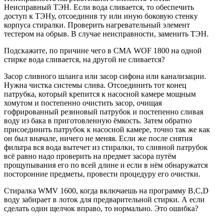
Неисправный ТЭН. Если вода сливается, то обеспечить
доступ к ТЭНу, отсоединив ту или иную боковую стенку
корпуса стиралки. Проверить нагревательный элемент
тестером на обрыв. В случае неисправности, заменить ТЭН.
Подскажите, по причине чего в СМА WOF 1800 на одной
стирке вода сливается, на другой не сливается?
Засор сливного шланга или засор сифона или канализации.
Нужна чистка системы слива. Отсоединить тот конец
патрубка, который крепится к насосной камере мощным
хомутом и постепенно очистить засор, очищая
гофрированный резиновый патрубок и постепенно сливая
воду из бака в приготовленную ёмкость. Затем обратно
присоединить патрубок к насосной камере, точно так же как
он был вначале, ничего не меняя. Если же после снятия
фильтра вся вода вытечет из стиралки, то сливной патрубок
всё равно надо проверить на предмет засора путём
прощупывания его по всей длине и если в нём обнаружатся
посторонние предметы, провести процедуру его очистки.
Стиралка WMV 1600, когда включаешь на программу B,C,D
воду забирает в лоток для предварительной стирки. А если
сделать один щелчок вправо, то нормально. Это ошибка?