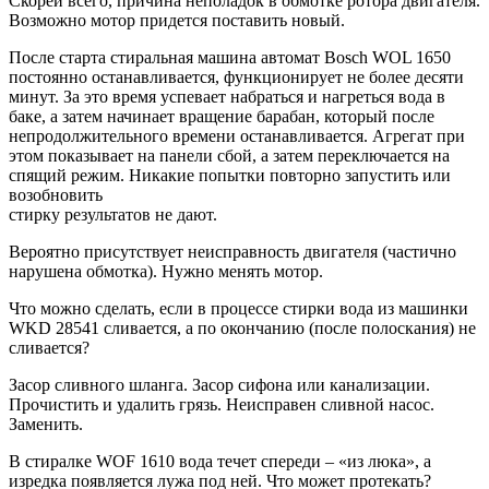
Скорей всего, причина неполадок в обмотке ротора двигателя.
Возможно мотор придется поставить новый.
После старта стиральная машина автомат Bosch WOL 1650
постоянно останавливается, функционирует не более десяти
минут. За это время успевает набраться и нагреться вода в
баке, а затем начинает вращение барабан, который после
непродолжительного времени останавливается. Агрегат при
этом показывает на панели сбой, а затем переключается на
спящий режим. Никакие попытки повторно запустить или
возобновить
стирку результатов не дают.
Вероятно присутствует неисправность двигателя (частично
нарушена обмотка). Нужно менять мотор.
Что можно сделать, если в процессе стирки вода из машинки
WKD 28541 сливается, а по окончанию (после полоскания) не
сливается?
Засор сливного шланга. Засор сифона или канализации.
Прочистить и удалить грязь. Неисправен сливной насос.
Заменить.
В стиралке WOF 1610 вода течет спереди – «из люка», а
изредка появляется лужа под ней. Что может протекать?