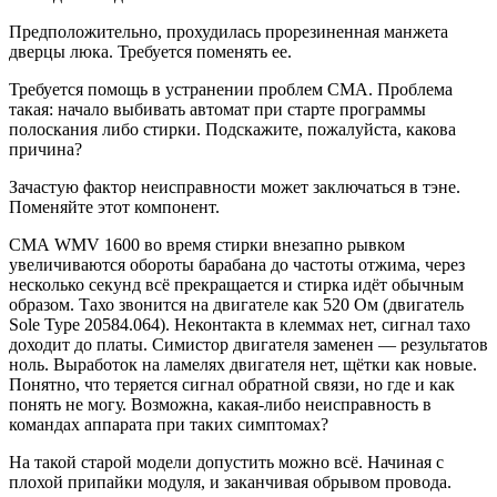
Предположительно, прохудилась прорезиненная манжета
дверцы люка. Требуется поменять ее.
Требуется помощь в устранении проблем СМА. Проблема
такая: начало выбивать автомат при старте программы
полоскания либо стирки. Подскажите, пожалуйста, какова
причина?
Зачастую фактор неисправности может заключаться в тэне.
Поменяйте этот компонент.
СМА WMV 1600 во время стирки внезапно рывком
увеличиваются обороты барабана до частоты отжима, через
несколько секунд всё прекращается и стирка идёт обычным
образом. Тахо звонится на двигателе как 520 Ом (двигатель
Sole Type 20584.064). Неконтакта в клеммах нет, сигнал тахо
доходит до платы. Симистор двигателя заменен — результатов
ноль. Выработок на ламелях двигателя нет, щётки как новые.
Понятно, что теряется сигнал обратной связи, но где и как
понять не могу. Возможна, какая-либо неисправность в
командах аппарата при таких симптомах?
На такой старой модели допустить можно всё. Начиная с
плохой припайки модуля, и заканчивая обрывом провода.