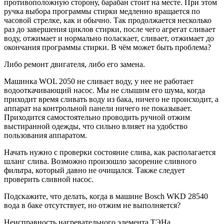
противоположную сторону, барабан стоит на месте. При этом
ручка выбора программы стирки медленно вращается по
часовой стрелке, как и обычно. Так продолжается несколько
раз до завершения циклов стирки, после чего агрегат сливает
воду, отжимает и нормально поласкает, сливает, отжимает до
окончания программы стирки. В чём может быть проблема?
Либо ремонт двигателя, либо его замена.
Машинка WOL 2050 не сливает воду, у нее не работает
водооткачивающий насос. Мы не слышим его шума, когда
приходит время сливать воду из бака, ничего не происходит, а
аппарат на контрольной панели ничего не показывает.
Приходится самостоятельно проводить ручной отжим
выстиранной одежды, что сильно влияет на удобство
пользования аппаратом.
Начать нужно с проверки состояние слива, как располагается
шланг слива. Возможно произошло засорение сливного
фильтра, который давно не очищался. Также следует
проверить сливной насос.
Подскажите, что делать, когда в машине Bosch WKD 28540
вода в баке отсутствует, но отжим не выполняется?
Неисправность нагревательного элемента ТЭНа.