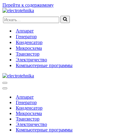
Перейти к содержимому
Искать...
Аппарат
Генератор
Конденсатор
Микросхема
Транзистор
Электричество
Компьютерные программы
Меню
навигации
Меню
навигации
Аппарат
Генератор
Конденсатор
Микросхема
Транзистор
Электричество
Компьютерные программы