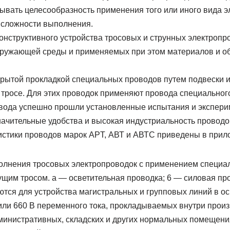
ывать целесообразность применения того или иного вида э
и сложности выполнения.
онструктивного устройства тросовых и струнных электропр
окружающей среды и применяемых при этом материалов и о
крытой прокладкой специальных проводов путем подвески и
тросе. Для этих проводок применяют провода специальног
вода успешно прошли установленные испытания и экспери
ачительные удобства и высокая индустриальность проводов
истики проводов марок APT, АВТ и АВТС приведены в прило
олнения тросовых электропроводок с применением специа
ущим тросом. а — осветительная проводка; 6 — силовая пр
тся для устройства магистральных и групповых линий в ос
 или 660 В переменного тока, прокладываемых внутри прои
министративных, складских и других нормальных помещения