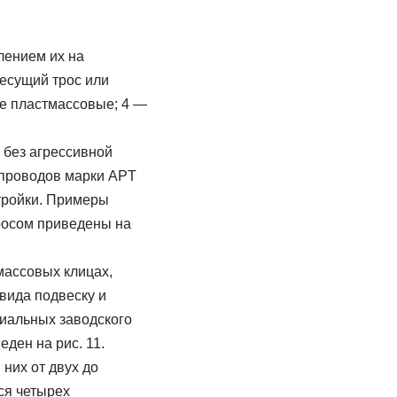
лением их на
несущий трос или
ые пластмассовые; 4 —
 без агрессивной
 проводов марки APT
тройки. Примеры
росом приведены на
массовых клицах,
вида подвеску и
циальных заводского
ден на рис. 11.
них от двух до
ся четырех