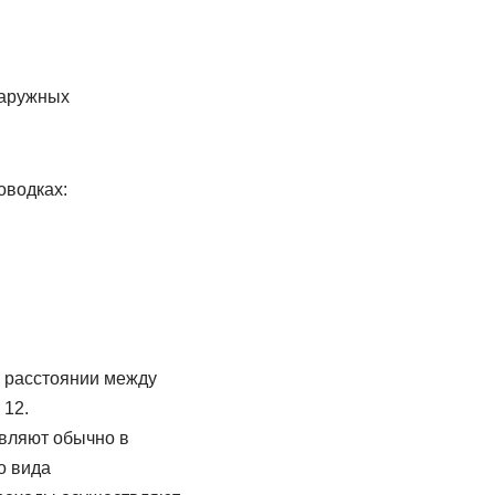
наружных
оводках:
и расстоянии между
 12.
вляют обычно в
о вида