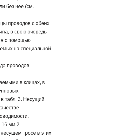
и без нее (см.
цы проводов с обеих
ипа, в свою очередь
ия с помощью
ваемых на специальной
да проводов,
аемыми в клицах, в
рупповых
в табл. 3. Несущий
качестве
роводимости.
 16 мм 2
 несущем тросе в этих