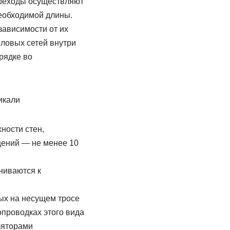
ереходы осуществляют
необходимой длины.
зависимости от их
ловых сетей внутри
рядке во
икали
ности стен,
щений — не менее 10
ниваются к
ых на несущем тросе
опроводках этого вида
ляторами