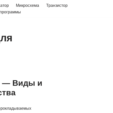
сатор
Микросхема
Транзистор
 программы
для
х — Виды и
ства
 прокладываемых