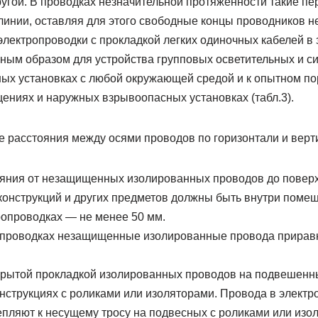
ругой. В проводках незначительной протяженности такие п
 линии, оставляя для этого свободные концы проводников 
лектропроводки с прокладкой легких одиночных кабелей в 
ным образом для устройства групповых осветительных и си
ых установках с любой окружающей средой и к опытном по
ниях и наружных взрывоопасных установках (табл.3).
 расстояния между осями проводов по горизонтали и верт
ояния от незащищенных изолированных проводов до поверх
конструкций и других предметов должны быть внутри поме
ропроводках — не менее 50 мм.
опроводках незащищенные изолированные провода прирав
крытой прокладкой изолированных проводов на подвешенн
нструкциях с роликами или изоляторами. Провода в электр
пляют к несущему тросу на подвесных с роликами или изо