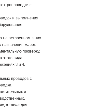
лектропроводки с
оводок и выполнения
борудования
х на встроенном в них
о назначения марок
ментальную проверку,
 этого вида.
жениях 3 и 4.
льных проводов с
оводка.
ветительных и
зводственных,
х, а также для