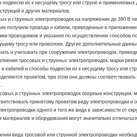
 подвески их к несущему тросу или струне и применяемых 
струкций и других материалов.
вых и струнных электропроводок на напряжение до 380 В п
е получили провода и кабели, приведенные в приложении 
ики проводников и указания по осуществлению способов по
сущему тросу или проволоке. Другие дополнительные данны
нать и учитывать при сооружении электропроводок, привед
лнения тросовых и струнных электропроводок, марки реко
и кабелей и способы подвески их к несущему тросу или стр
еделяются проектом, при этом они должны соответствовать 
.
овых и струнных электропроводок опорные конструкции, 
ветствовать принятому проектом виду электропроводки и о
ектропроводки одного и того же вида в зависимости от ок
материалов и оборудования могут значительно отличаться 
ении вида тросовой или струнной электропроводки необхо