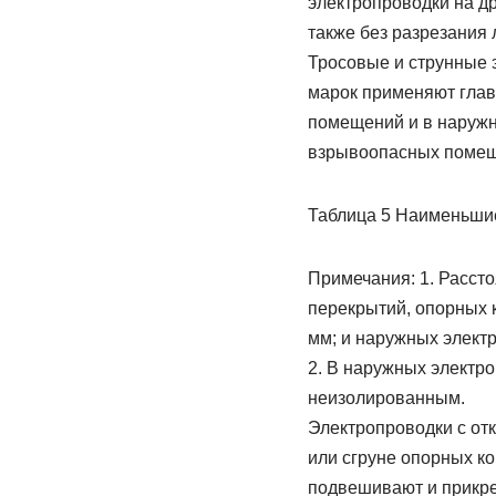
электропроводки на д
также без разрезания
Тросовые и струнные э
марок применяют глав
помещений и в наружн
взрывоопасных помеще
Таблица 5 Наименьшие
Примечания: 1. Расст
перекрытий, опорных 
мм; и наружных элект
2. В наружных электр
неизолированным.
Электропроводки с от
или сгруне опорных ко
подвешивают и прикре