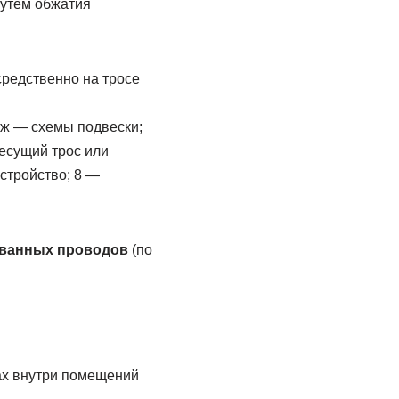
путем обжатия
средственно на тросе
 ж — схемы подвески;
есущий трос или
стройство; 8 —
ованных проводов
(по
ах внутри помещений