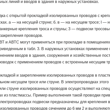
ных линий и вводов в здания в наружных установках.
дка с открытой прокладкой изолированных проводов с креп
ах. а — на несущей струне; б. в — на несущем тросе; I — 
 анкерные крепления троса и струны; 3 — подвески тросов
 закрепления проводов.
ВТ и АВТС могут применяться при прокладке в помещениях
приведенным в табл. 3. В наружных установках применение
нением вводов в здания, сооружения и хозяйственные пос
оводок с применением проводов с встроенным несущим т
окладкой и закреплением изолированных проводов в пласт
ном несущем тросе или струне. В электропроводках этого 
 или струне изолированных проводов осуществляют на спе
х из пластмассы. Пример выполнения такой проводки приве
лектропроводках подвески предназначены для крепления в 
изолированных проводов сечением до 6 мм 2 и выполняют