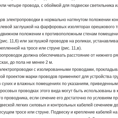
или четыре провода, с обоймой для подвески светильника ил
ов электропроводки в нормально натянутом положении кон
тлевой заглушкой на фарфоровых изоляторах орешкового т
одвижном положении к противоположным стенам помещен
рис. 11,6) или заглушкой проводов на роликах, устанавли
епленной на тросе или струне (рис. 11,в).
ропроводок должна обеспечивать расстояние от нижнего ря
ках, до пола не менее 2 м.
электропроводки с изолированными проводами, прокладыв
той проектом марки проводов применяют для устройства г
в сухих и влажных помещениях по указаниям, приведенным 
тросовых проводках этого вида могут быть использованы в 
о проводника, если сечение его достаточно по условиям п
веской легких силовых и контрольных кабелей сечением до
сущем тросе или струне. Подвеску и крепление кабелей на