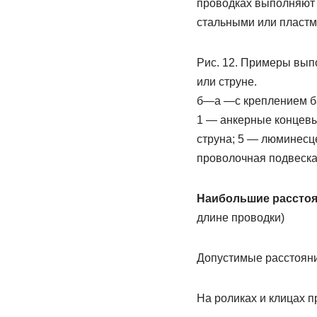
проводках выполняют 
стальными или пластм
Рис. 12. Примеры вып
или струне.
б—а —с креплением ба
1 — анкерные концевы
струна; 5 — люминесце
проволочная подвеска
Наибольшие расстоя
длине проводки)
Допустимые расстояния
На роликах и клицах 