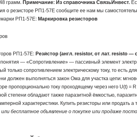
48 грамм.
Примечание: Из справочника СвязьИнвест.
Ес
я о резисторе РП1-57Е сообщите ее нам мы самостоятель
а марки РП1-57Е:
Маркировка резисторов
торов РП1-57Е:
Рези́стор (англ. resistor, от лат. resisto
о понятия — «Сопротивление» — пассивный элемент электри
й только сопротивлением электрическому току, то есть дл
ни должен выполняться закон Ома для участка цепи: мгно
ре пропорционально току проходящему через него U(t) = R * 
ной степени обладают также паразитной ёмкостью, паразит
мперной характеристики. Купить резисторы или продать а 
или бесплатное объявление о покупке или продаже пост