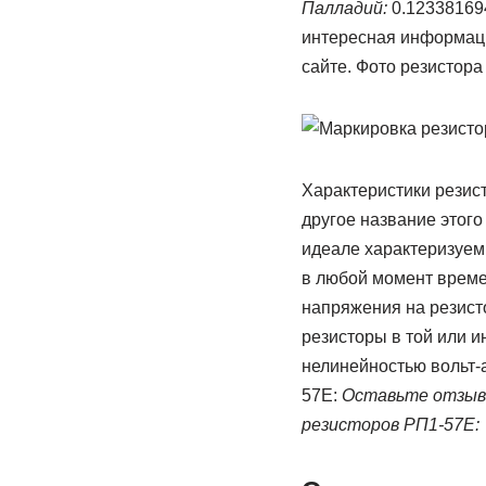
Палладий:
0.12338169
интересная информаци
сайте. Фото резистор
Характеристики резис
другое название этог
идеале характеризуемы
в любой момент време
напряжения на резисто
резисторы в той или и
нелинейностью вольт-а
57Е:
Оставьте отзыв 
резисторов РП1-57Е: