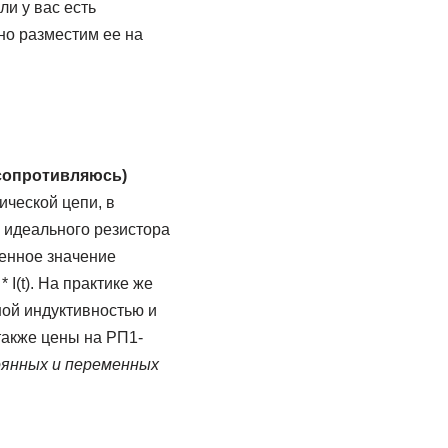
ли у вас есть
но разместим ее на
 — сопротивляюсь)
ческой цепи, в
я идеального резистора
венное значение
I(t). На практике же
ной индуктивностью и
также цены на РП1-
оянных и переменных