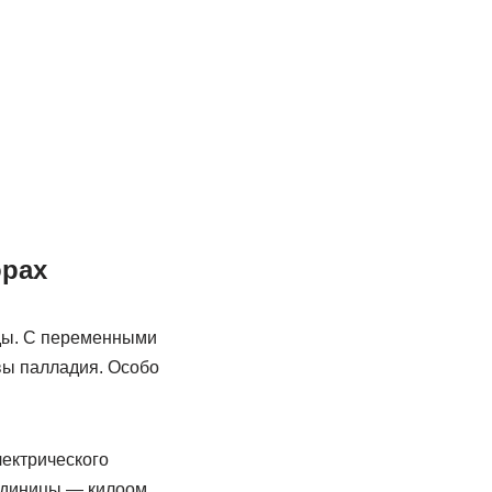
орах
оды. С переменными
вы палладия. Особо
ектрического
 единицы — килоом