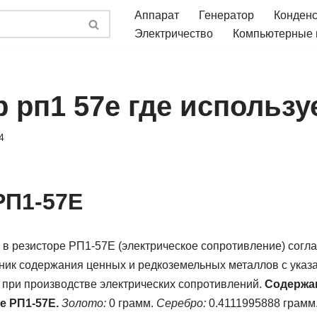
Аппарат
Генератор
Конден
Электричество
Компьютерные
 рп1 57е где использу
4
РП1-57Е
в резисторе РП1-57Е (электрическое сопротивление) согла
ик содержания ценных и редкоземельных металлов с указа
 при производстве электрических сопротивлений.
Содержа
е РП1-57Е.
Золото:
0 грамм.
Серебро:
0.4111995888 грамм