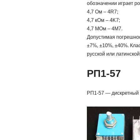
обозначении играет ро
4,7 Ом – 4R7;
4,7 кОм – 4K7;
4,7 МОм – 4M7.
Допустимая погрешнос
±7%, ±10%, ±40%. Клас
русской или латинской
РП1-57
РП1-57 — дискретный (