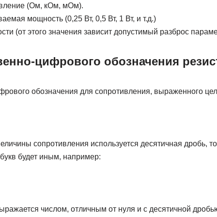
ление (Ом, кОм, мОм).
мая мощность (0,25 Вт, 0,5 Вт, 1 Вт, и т.д.)
ости (от этого значения зависит допустимый разброс параме
енно-цифрового обозначения резис
рового обозначения для сопротивления, выраженного це
еличины сопротивления используется десятичная дробь, то
букв будет иным, например:
ражается числом, отличным от нуля и с десятичной дробью