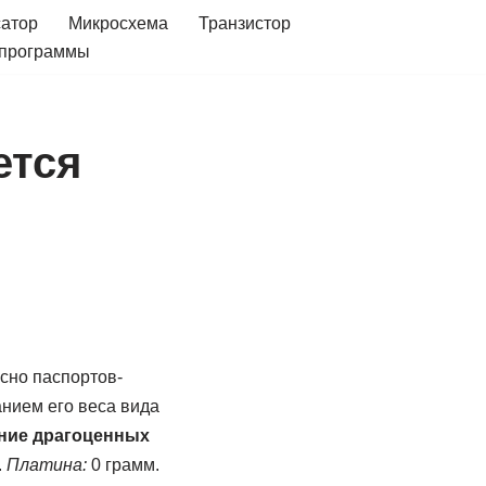
сатор
Микросхема
Транзистор
 программы
ется
сно паспортов-
нием его веса вида
ние драгоценных
.
Платина:
0 грамм.