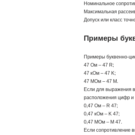
Номинальное сопротив
Максимальная рассеивае
Допуск или класс точн
Примеры букв
Примеры буквенно-циф
47 Ом – 47 R;
47 кОм – 47 K;
47 МОм – 47 M.
Если для выражения в
расположения цифр и 
0,47 Ом – R 47;
0,47 кОм – K 47;
0,47 МОм – M 47.
Если сопротивление вы