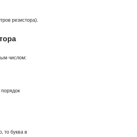
тров резистора).
тора
лым числом:
 порядок
, то буква в