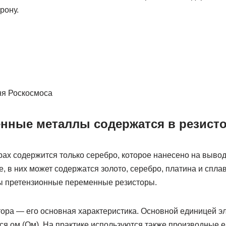
рону.
ня Роскосмоса
енные металлы содержатся в резист
рах содержится только серебро, которое нанесено на выв
, в них может содержатся золото, серебро, платина и спла
ы претензионные переменные резисторы.
ора — его основная характеристика. Основной единицей эл
ся ом (Ом). На практике используются также производные