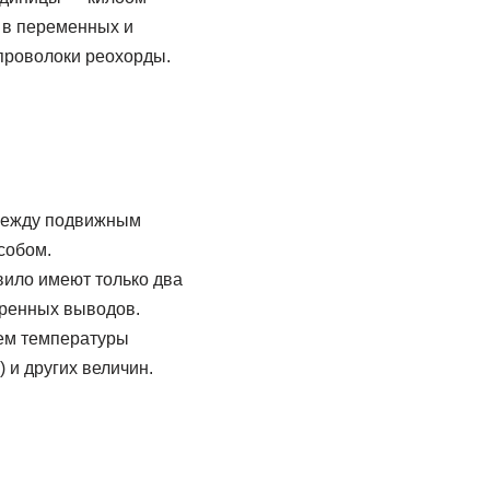
 в переменных и
 проволоки реохорды.
 между подвижным
собом.
вило имеют только два
бренных выводов.
ием температуры
 и других величин.