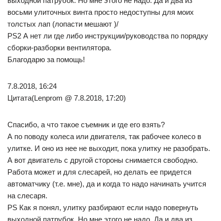
выходной патрубок. Но мне этого не надо. Да и два из
восьми улиточных винта просто недоступны для моих
толстых лап (лопасти мешают )/
PS2 А нет ли где либо инструкции/руководства по порядку
сборки-разборки вентилятора.
Благодарю за помощь!
7.8.2018, 16:24
Цитата(Lenprom @ 7.8.2018, 17:20)
Спасибо, а что такое съемник и где его взять?
А по поводу колеса или двигателя, так рабочее колесо в
улитке. И оно из нее не выходит, пока улитку не разобрать.
А вот двигатель с другой стороны снимается свободно.
Работа может и для слесарей, но делать ее придется
автоматчику (т.е. мне), да и когда то надо начинать учится
на слесаря.
PS Как я понял, улитку разбирают если надо повернуть
выходной патрубок. Но мне этого не надо. Да и два из