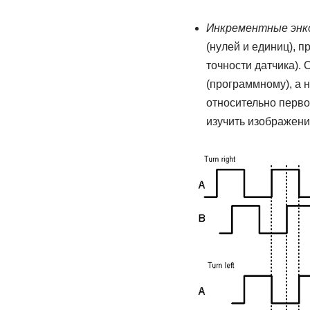
Инкрементные энк
(нулей и единиц), п
точности датчика).
(программному), а
относительно перво
изучить изображени