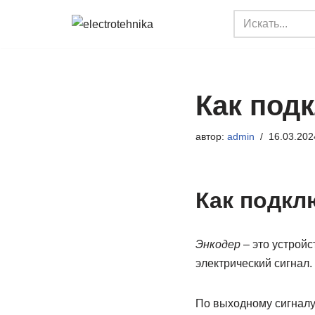
Перейти
к
содержимому
Как под
автор:
admin
16.03.202
Как подкл
Энкодер
– это устрой
электрический сигнал.
По выходному сигналу