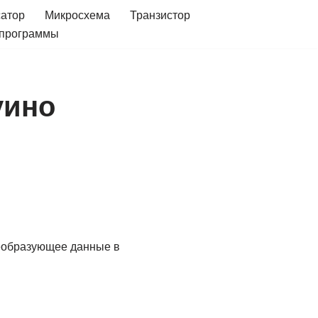
сатор
Микросхема
Транзистор
 программы
уино
реобразующее данные в