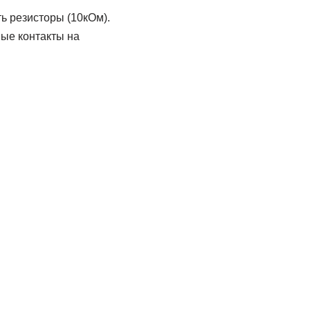
ь резисторы (10кОм).
ые контакты на