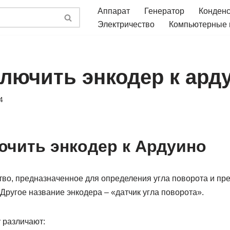
Аппарат
Генератор
Конден
Электричество
Компьютерные
ключить энкодер к ард
4
ючить энкодер к Ардуино
ство, предназначенное для определения угла поворота и п
 Другое название энкодера – «датчик угла поворота».
 различают: