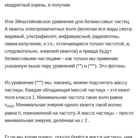
квадратный корень, и получим
Или Эйнштейновское уравнение для безмассовых частиц.
А кванты электромагнитных волн (включая все виды света:
видимый, ультрафиолет, инфракрасный, радиоволны,
гамма-излучение, и т.п., отличающиеся только частотой, и,
следовательно, энергией квантов) и правда будут
безмассовыми частицами – как только мы применим
указанную выше пару уравнений (**) и (***). Это фотоны.
Из уравнения (***) мы, наконец, можем подсчитать массу
частицы. Каждая обладающая массой частица – это квант
поля класса 1. Минимальная частота таких волн равна
ν
. Минимальная энергия одного кванта такой волны
min
равна h, помноженной на частоту. А масса частицы – просто
минимальная энергия, делённая на c 2 .
Если мы хотим понять, откуда берётся масса частицы, нам