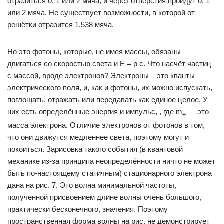
отразиться 0, 1 или 2 мяча, и через отверстия пройдут 0, 1
или 2 мяча. Не существует возможности, в которой от
решётки отразится 1,538 мяча.
Но это фотоны, которые, не имея массы, обязаны
двигаться со скоростью света и E = p c. Что насчёт частиц
с массой, вроде электронов? Электроны – это кванты
электрического поля, и, как и фотоны, их можно испускать,
поглощать, отражать или передавать как единое целое. У
них есть определённые энергия и импульс, , где m
— это
e
масса электрона. Отличие электронов от фотонов в том,
что они движутся медленнее света, поэтому могут и
покоиться. Зарисовка такого события (в квантовой
механике из-за принципа неопределённости ничто не может
быть по-настоящему статичным) стационарного электрона
дана на рис. 7. Это волна минимальной частоты,
полученной присвоением длине волны очень большого,
практически бесконечного, значения. Поэтому
пространственная форма волны на рис. не демонстрирует