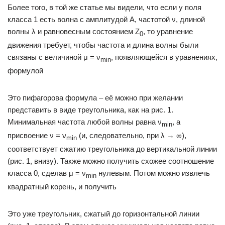
Более того, в той же статье мы видели, что если у поля
класса 1 есть волна с амплитудой А, частотой ν, длиной
волны λ и равновесным состоянием Z
, то уравнение
0
движения требует, чтобы частота и длина волны были
связаны с величиной μ = ν
, появляющейся в уравнениях,
min
формулой
Это пифагорова формула – её можно при желании
представить в виде треугольника, как на рис. 1.
Минимальная частота любой волны равна ν
, а
min
присвоение ν = ν
(и, следовательно, при λ → ∞),
min
соответствует сжатию треугольника до вертикальной линии
(рис. 1, внизу). Также можно получить схожее соотношение
класса 0, сделав μ = ν
нулевым. Потом можно извлечь
min
квадратный корень, и получить
Это уже треугольник, сжатый до горизонтальной линии