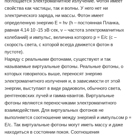
поглощается электромагнитное излучение. Фотон имеет
свойства как частицы, так и волны. У него нет ни
электрического заряда, ни массы. Фотон имеет
определенную энергию Е = hν (h – постоянная Планка,
равная 4.14·10 -15 эВ·сек, ν – частота электромагнитных
колебаний) и импульс, величина которого р = Е/с (с –
скорость света, с которой всегда движется фотон в
пустоте).
Наряду с реальными фотонами, существуют и так
называемые виртуальные фотоны. Реальные фотоны, о
которых говорилось выше, переносят энергию
электромагнитного излучения и, в зависимости от этой
энергии, выступают в виде радиоволн, обычного света,
рентгеновских лучей и гамма-квантов. Виртуальные
фотоны являются переносчиками электромагнитного
взаимодействия. Для виртуальных фотонов не
выполняется соотношение между энергией и импульсом р =
Е/с. Так виртуальные фотоны могут иметь массу и даже
находиться в состоянии покоя. Соотношения