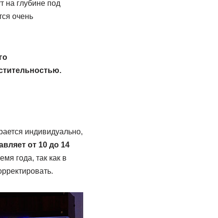
т на глубине под
тся очень
го
астительностью.
рается индивидуально,
вляет от 10 до 14
я года, так как в
орректировать.