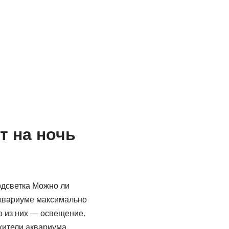
т на ночь
дсветка Можно ли
аквариуме максимально
о из них — освещение.
жители аквариума