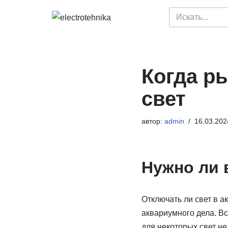
Перейти
к
содержимому
Когда р
свет
автор:
admin
16.03.202
Нужно ли 
Отключать ли свет в а
аквариумного дела. Вс
для некоторых свет не