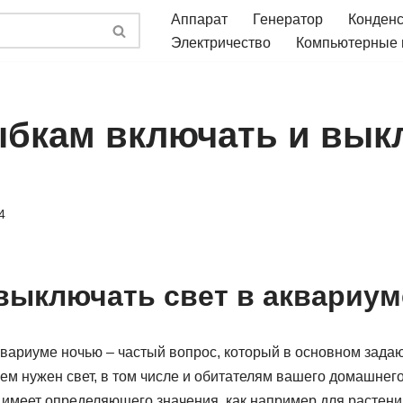
Аппарат
Генератор
Конден
Электричество
Компьютерные
ыбкам включать и вык
4
выключать свет в аквариум
квариуме ночью – частый вопрос, который в основном задаю
ем нужен свет, в том числе и обитателям вашего домашнего
 имеет определяющего значения, как например для растени