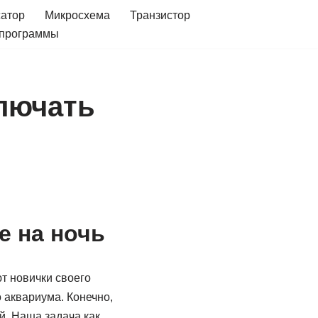
сатор
Микросхема
Транзистор
 программы
лючать
е на ночь
т новички своего
 аквариума. Конечно,
й. Наша задача как