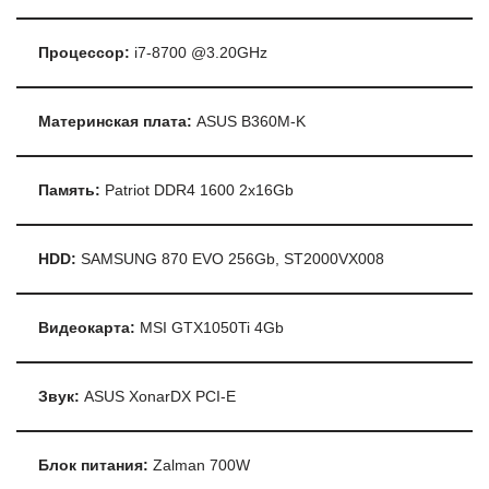
Процессор:
i7-8700 @3.20GHz
Материнская плата:
ASUS B360M-K
Память:
Patriot DDR4 1600 2x16Gb
HDD:
SAMSUNG 870 EVO 256Gb, ST2000VX008
Видеокарта:
MSI GTX1050Ti 4Gb
Звук:
ASUS XonarDX PCI-E
Блок питания:
Zalman 700W