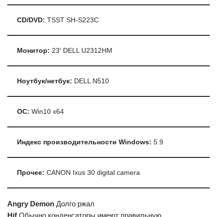
CD/DVD:
TSST SH-S223C
Монитор:
23′ DELL U2312HM
Ноутбук/нетбук:
DELL N510
ОС:
Win10 x64
Индекс производительности Windows:
5.9
Прочее:
CANON Ixus 30 digital camera
Angry Demon
Долго ржал
Hif
Обычно конденсаторы имеют правильную