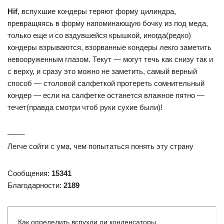
Hif
, вспухшие кондеры теряют форму цилиндра,
превращяясь в форму напоминающую бочку из под меда,
только еще и со вздувшейся крышкой, иногда(редко)
кондеры взрываются, взорванные кондеры лекго заметить
невооруженным глазом. Текут — могут течь как снизу так и
с верху, и сразу это можно не заметить, самый верный
способ — столовой салфеткой протереть сомнительный
кондер — если на салфетке останется влажное пятно —
течет(правда смотри чтоб руки сухие были)!
——-
Легче сойти с ума, чем попытаться понять эту страну
Сообщения:
15341
Благодарности:
2189
Как определить вспухли ли конденсаторы.