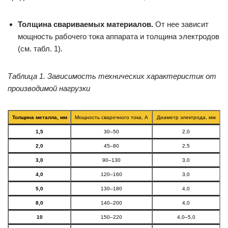
Толщина свариваемых материалов.
От нее зависит
мощность рабочего тока аппарата и толщина электродов
(см. табл. 1).
Таблица 1. Зависимость технических характеристик от
производимой нагрузки
Толщина металла, мм
Мощность сварочного тока, А
Диаметр электрода, мм
1,5
30–50
2,0
2,0
45–80
2,5
3,0
90–130
3,0
4,0
120–160
3,0
5,0
130–180
4,0
8,0
140–200
4,0
10
150–220
4,0–5,0