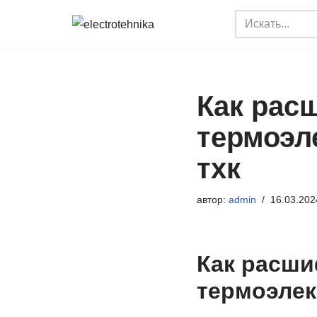
Перейти
к
содержимому
Как рас
термоэл
тхк
автор:
admin
16.03.202
Как расши
термоэлек