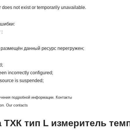
 does not exist or temporarily unavailable.
шибки:
 :
 размещён данный ресурс перегружен;
d;
een incorrectly configured;
esource is suspended;
учения подробной информации. Контакты
ion. Our contacts
 ТХК тип L измеритель тем