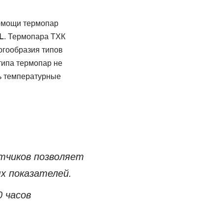
помощи термопар
L
. Термопара ТХК
огообразия типов
типа термопар не
ть температурные
тчиков позволяет
х показателей.
 часов