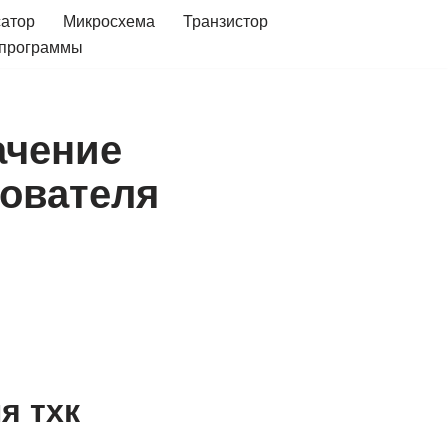
сатор
Микросхема
Транзистор
 программы
ачение
зователя
я тхк