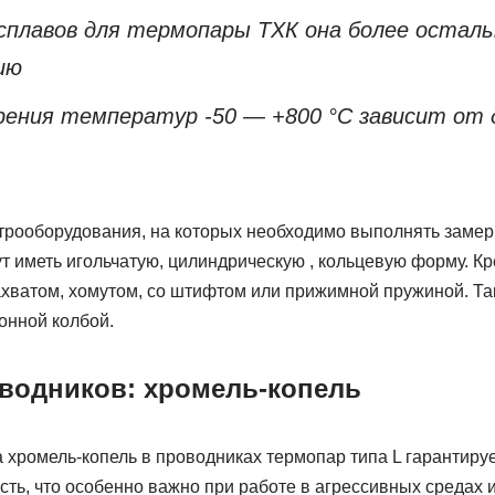
 сплавов для термопары ТХК она более остал
ию
рения температур -50 — +800 °С зависит от
ктрооборудования, на которых необходимо выполнять заме
т иметь игольчатую, цилиндрическую , кольцевую форму. К
ахватом, хомутом, со штифтом или прижимной пружиной. Та
онной колбой.
водников: хромель-копель
хромель-копель в проводниках термопар типа L гарантирует
сть, что особенно важно при работе в агрессивных средах 