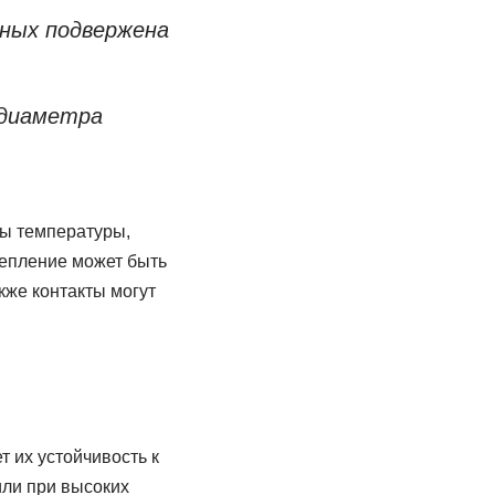
ьных подвержена
 диаметра
ры температуры,
репление может быть
кже контакты могут
 их устойчивость к
или при высоких