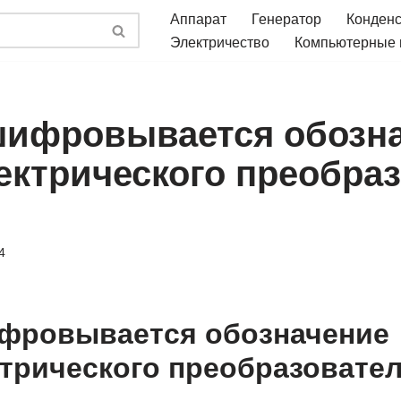
Аппарат
Генератор
Конден
Электричество
Компьютерные
шифровывается обозн
ектрического преобра
4
фровывается обозначение
трического преобразовател