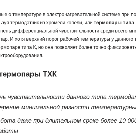
ые о температуре в электронагревательной системе при 
зуя термодатчик из хромели копели, или
термопары типа 
пень дифференциальной чувствительности среди всего мн
р. И хотя верхний порог рабочей температуры у данного 
термопаре типа К, но она позволяет более точно фиксирова
ектрооборудования.
 термопары ТХК
нь чувствительности данного типа термода
ерение минимальной разности температурны
бота даже при длительном сроке более 10 000
работы