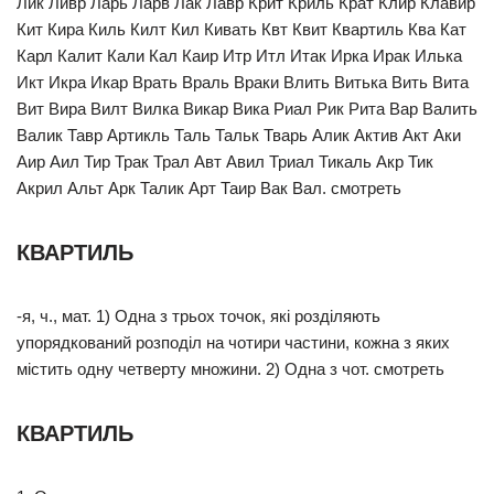
Лик Ливр Ларь Ларв Лак Лавр Крит Криль Крат Клир Клавир
Кит Кира Киль Килт Кил Кивать Квт Квит Квартиль Ква Кат
Карл Калит Кали Кал Каир Итр Итл Итак Ирка Ирак Илька
Икт Икра Икар Врать Враль Враки Влить Витька Вить Вита
Вит Вира Вилт Вилка Викар Вика Риал Рик Рита Вар Валить
Валик Тавр Артикль Таль Тальк Тварь Алик Актив Акт Аки
Аир Аил Тир Трак Трал Авт Авил Триал Тикаль Акр Тик
Акрил Альт Арк Талик Арт Таир Вак Вал. смотреть
КВАРТИЛЬ
-я, ч., мат. 1) Одна з трьох точок, які розділяють
упорядкований розподіл на чотири частини, кожна з яких
містить одну четверту множини. 2) Одна з чот. смотреть
КВАРТИЛЬ