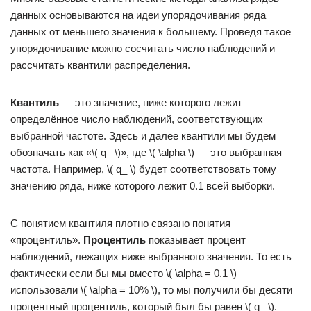
данных основываются на идеи упорядочивания ряда
данных от меньшего значения к большему. Проведя такое
упорядочивание можно сосчитать число наблюдений и
рассчитать квантили распределения.
Квантиль
— это значение, ниже которого лежит
определённое число наблюдений, соответствующих
выбранной частоте. Здесь и далее квантили мы будем
обозначать как «\( q_ \)», где \( \alpha \) — это выбранная
частота. Например, \( q_ \) будет соответствовать тому
значению ряда, ниже которого лежит 0.1 всей выборки.
С понятием квантиля плотно связано понятия
«процентиль».
Процентиль
показывает процент
наблюдений, лежащих ниже выбранного значения. То есть
фактически если бы мы вместо \( \alpha = 0.1 \)
использовали \( \alpha = 10% \), то мы получили бы десяти
процентный процентиль, который был бы равен \( q_ \).