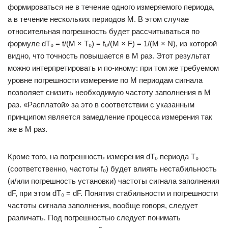
формироваться не в течение одного измеряемого периода,
а в течение нескольких периодов M. В этом случае
относительная погрешность будет рассчитываться по
формуле dТ₀ = t/(M × Т₀) = f₀/(M × F) = 1/(M × N), из которой
видно, что точность повышается в M раз. Этот результат
можно интерпретировать и по-иному: при том же требуемом
уровне погрешности измерение по M периодам сигнала
позволяет снизить необходимую частоту заполнения в M
раз. «Расплатой» за это в соответствии с указанным
принципом является замедление процесса измерения так
же в M раз.
Кроме того, на погрешность измерения dТ₀ периода T₀
(соответственно, частоты f₀) будет влиять нестабильность
(и/или погрешность установки) частоты сигнала заполнения
dF, при этом dТ₀ = dF. Понятия стабильности и погрешности
частоты сигнала заполнения, вообще говоря, следует
различать. Под погрешностью следует понимать