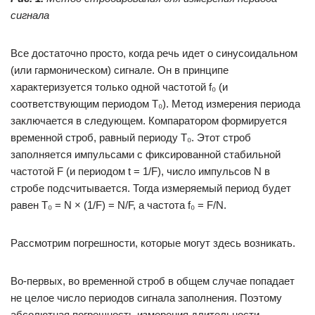
сигнала
Все достаточно просто, когда речь идет о синусоидальном
(или гармоническом) сигнале. Он в принципе
характеризуется только одной частотой f₀ (и
соответствующим периодом T₀). Метод измерения периода
заключается в следующем. Компаратором формируется
временной строб, равный периоду T₀. Этот строб
заполняется импульсами с фиксированной стабильной
частотой F (и периодом t = 1/F), число импульсов N в
стробе подсчитывается. Тогда измеряемый период будет
равен T₀ = N × (1/F) = N/F, а частота f₀ = F/N.
Рассмотрим погрешности, которые могут здесь возникать.
Во‑первых, во временной строб в общем случае попадает
не целое число периодов сигнала заполнения. Поэтому
абсолютная погрешность измерения длительности