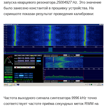
запуска кварцевого резонатора
25004927 Hz
. Это значение
было занесено константой в прошивку устройства. На
скриншоте показан результат проведения калибровки:
Частота выходного сигнала синтезатора
9996 kHz
точно
соответствует частоте приёма секундных меток RWM на