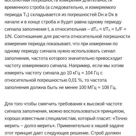
временного строба (а следовательно, и измеряемого
периода Т₀) складывается из погрешностей Dн и Dк в
начале и в конце строба и будет равна одному периоду
сигнала заполнения t, а относительная – dТ₀ = t/Т₀ = f₀/F =
1/N. Соотношение для расчета относительной погрешности
измерения периода показывает, что при измерении по
одному периоду сигнала нужно использовать сигнал
заполнения, частота которого значительно превосходит
частоту измеряемого сигнала. Например, если мы хотим
измерять частоту сигнала до 10 кГц = 104 Гц с
относительной погрешностью 0,01 %, то частота
заполнения должна быть не менее 100 МГц = 108 Гц.
Для того чтобы смягчить требования к высокой частоте
сигнала заполнения, можно воспользоваться принципом,
хорошо известным специалистам, который гласит: «Точно
мерить – долго мерить». Применительно к нашей задаче
этот принцип дает следующее решение. Строб должен