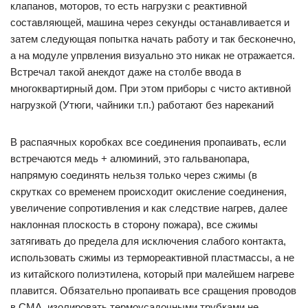
клапанов, моторов, то есть нагрузки с реактивной
составляющей, машина через секунды останавливается и
затем следующая попытка начать работу и так бесконечно,
а на модуле упрвления визуально это никак не отражается.
Встречал такой анекдот даже на столбе ввода в
многоквартирный дом. При этом приборы с чисто активной
нагрузкой (Утюги, чайники т.п.) работают без нареканий
В распаячных коробках все соединения пропаивать, если
встречаются медь + алюминий, это гальванопара,
напрямую соединять нельзя только через сжимы (в
скрутках со временем происходит окисление соединения,
увеличение сопротивления и как следствие нагрев, далее
наклонная плоскость в сторону пожара), все сжимы
затягивать до предела для исключения слабого контакта,
использовать сжимы из термореактивной пластмассы, а не
из китайского полиэтилена, который при малейшем нагреве
плавится. Обязательно пропаивать все сращения проводов
в СМА, изолировать термоусадочными трубками не