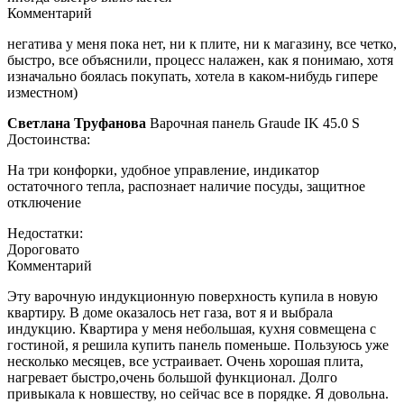
Комментарий
негатива у меня пока нет, ни к плите, ни к магазину, все четко,
быстро, все объяснили, процесс налажен, как я понимаю, хотя
изначально боялась покупать, хотела в каком-нибудь гипере
изместном)
Светлана Труфанова
Варочная панель Graude IK 45.0 S
Достоинства:
На три конфорки, удобное управление, индикатор
остаточного тепла, распознает наличие посуды, защитное
отключение
Недостатки:
Дороговато
Комментарий
Эту варочную индукционную поверхность купила в новую
квартиру. В доме оказалось нет газа, вот я и выбрала
индукцию. Квартира у меня небольшая, кухня совмещена с
гостиной, я решила купить панель поменьше. Пользуюсь уже
несколько месяцев, все устраивает. Очень хорошая плита,
нагревает быстро,очень большой функционал. Долго
привыкала к новшеству, но сейчас все в порядке. Я довольна.