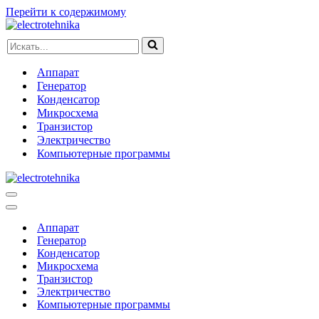
Перейти к содержимому
Искать...
Аппарат
Генератор
Конденсатор
Микросхема
Транзистор
Электричество
Компьютерные программы
Меню
навигации
Меню
навигации
Аппарат
Генератор
Конденсатор
Микросхема
Транзистор
Электричество
Компьютерные программы