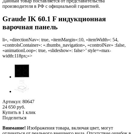
Данный товар поставляется от представительства
производителя в РФ с официальной гарантией.
Graude IK 60.1 F индукционная
варочная панель
li», «directionNav»: true, «itemMargin»:10, «itemWidth»: 54,
«controlsContainer»: «.thumbs_navigation», «controlNav» :false,
«animationLoop»: true, «slideshow»: false>’ style=»max-
width:118px;»>
Артикул: 80647
24 650 руб.
Купить в 1 клик
Поделиться
Внимание!
Изображения товара, включая цвет, могут
отличаться от реального внешнего вида. Отсутствие ошибок в