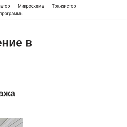
сатор
Микросхема
Транзистор
 программы
ение в
ража