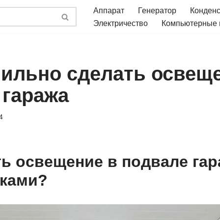
Аппарат
Генератор
Конден
Электричество
Компьютерные
вильно сделать освещ
 гаража
4
ть освещение в подвале га
уками?