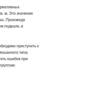
ормативных
. м. Это значение
нах. Произведя
ем подвале, в
обходимо приступить к
мешанного типа:
тить ошибок при
группам: