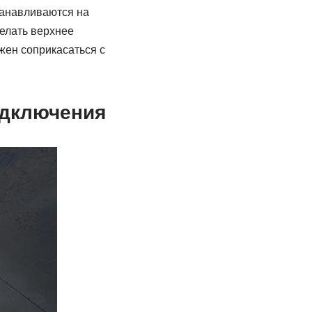
танавливаются на
делать верхнее
жен соприкасаться с
одключения