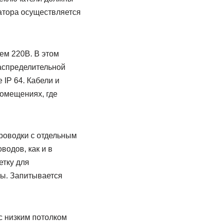
атора осуществляется
ем 220В. В этом
распределительной
 IP 64. Кабели и
помещениях, где
роводки с отдельным
одов, как и в
тку для
ы. Запитывается
с низким потолком