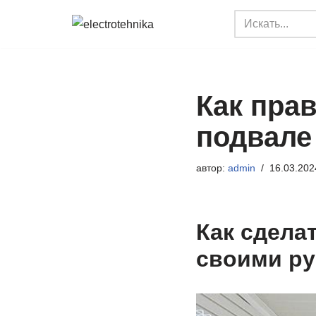
Перейти
к
содержимому
Как пра
подвале
автор:
admin
16.03.202
Как сдела
своими р