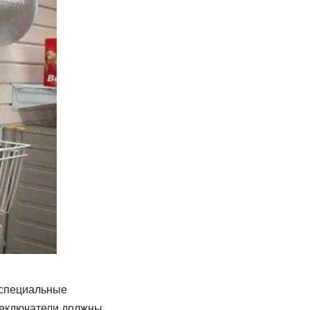
 специальные
реключатели должны