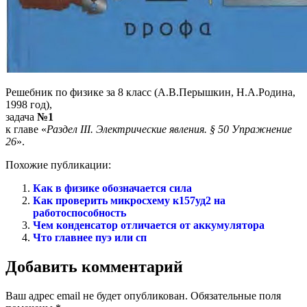
Решебник по физике за 8 класс (А.В.Перышкин, Н.А.Родина,
1998 год),
задача
№1
к главе «
Раздел III. Электрические явления. § 50 Упражнение
26
».
Похожие публикации:
Как в физике обозначается сила
Как проверить микросхему к157уд2 на
работоспособность
Чем конденсатор отличается от аккумулятора
Что главнее пуэ или сп
Добавить комментарий
Ваш адрес email не будет опубликован.
Обязательные поля