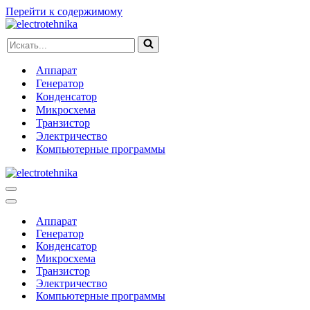
Перейти к содержимому
Искать...
Аппарат
Генератор
Конденсатор
Микросхема
Транзистор
Электричество
Компьютерные программы
Меню
навигации
Меню
навигации
Аппарат
Генератор
Конденсатор
Микросхема
Транзистор
Электричество
Компьютерные программы