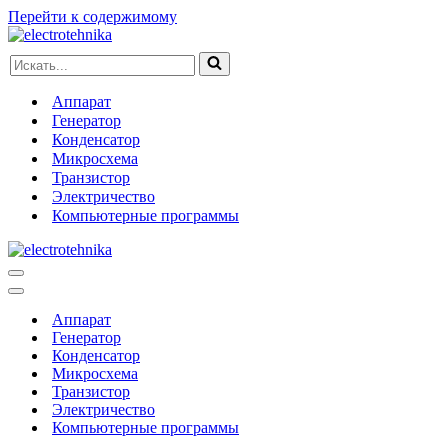
Перейти к содержимому
Искать...
Аппарат
Генератор
Конденсатор
Микросхема
Транзистор
Электричество
Компьютерные программы
Меню
навигации
Меню
навигации
Аппарат
Генератор
Конденсатор
Микросхема
Транзистор
Электричество
Компьютерные программы