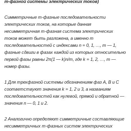
m-фазной системы электрических токов)
Симметричные
m-фазные последовательности
электрических токов, на которые данная
несимметричная
m-фазная система электрических
токов может быть разложена, а именно
m
последовательностей с индексами
n = 0, 1, …,
m — 1,
фазные сдвиги в фазах каждой из которых относительно
первой фазы равны 2
π
(1 —
k)
n/
m, где
k = 1, 2, …,
m —
номер фазы.
1 Для трехфазной системы обозначениям фаз А, В и С
соответствуют значения
k = 1, 2 и 3, а названиям
последовательностей как нулевой, прямой и обратной —
значения
n — 0, 1 и 2.
2 Аналогично определяют симметричные составляющие
несимметричных
m-фазных систем электрических