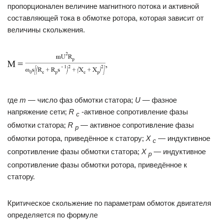
пропорционален величине магнитного потока и активной
составляющей тока в обмотке ротора, которая зависит от
величины скольжения.
где
m
— число фаз обмотки статора;
U
— фазное
напряжение сети;
R
-активное сопротивление фазы
c
обмотки статора;
R
— активное сопротивление фазы
p
обмотки ротора, приведённое к статору;
Х
— индуктивное
с
сопротивление фазы обмотки статора;
Х
— индуктив­ное
р
сопротивление фазы обмотки ротора, приведённое к
статору.
Критическое скольжение по параметрам обмоток двигателя
определяется по формуле