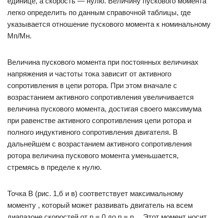
единице, а скорость — нулю. Величину пускового момента
легко определить по данным справочной таблицы, где
указывается отношение пускового момента к номинальному
Мп/Мн.
Величина пускового момента при постоянных величинах
напряжения и частоты тока зависит от активного
сопротивления в цепи ротора. При этом вначале с
возрастанием активного сопротивления увеличивается
величина пускового момента, достигая своего максимума
при равенстве активного сопротивления цепи ротора и
полного индуктивного сопротивления двигателя. В
дальнейшем с возрастанием активного сопротивления
ротора величина пускового момента уменьшается,
стремясь в пределе к нулю.
Точка В (рис. 1,б и в) соответствует максимальному
моменту , который может развивать двигатель на всем
диапазоне скоростей от n = 0 до n = n
. Этот момент носит