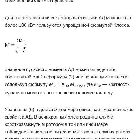
номинальная частота вращения.
Для расчета механической характеристики АД мощностью
более 100 кВт пользуются упрощенной формулой Клосса.
Значение пускового момента АД можно определить
постановкой
s = 1
в формулу (2) или по данным каталога,
используя формулу
M
= K
M
, где
K
— кратность
п
м
ном
м
пускового момента по отношению к номинальному.
Уравнения (6) в достаточной мере описывает механические
свойства АД. В асинхронных электродвигателях с
короткозамкнутым ротором в той или иной мере
наблюдается явление вытеснения тока в стержнях ротора,