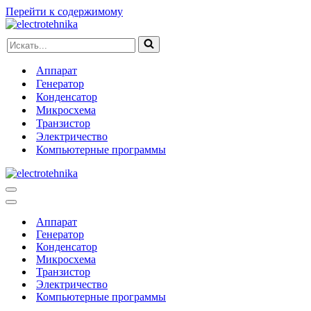
Перейти к содержимому
Искать...
Аппарат
Генератор
Конденсатор
Микросхема
Транзистор
Электричество
Компьютерные программы
Меню
навигации
Меню
навигации
Аппарат
Генератор
Конденсатор
Микросхема
Транзистор
Электричество
Компьютерные программы