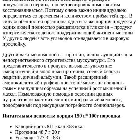
получасового периода после тренировок помогают им
восстанавливаться. Поэтому очень важно индивидуально
определиться со временем и количеством приёма гейнера. В
силу особенностей организма одна и та же порция продукта у
одних людей полностью расщепляется в гликоген – продукт
«энергетического депо», поддерживающий жизненные силы.
У других людей часть углеводов откладывается в жировую
прослойку.
Другой важный компонент – протеин, использующийся для
непосредственного строительства мускулатуры. Его
представительство в продукте вызывает уважение:
сывороточный и молочный протеины, соевый белок и
лецитин, яичный альбумин. Такой расширенный
аминокислотный профиль просто не может не повлиять
самым наилучшим образом на успешный рост мышечной
массы. Немаловажную помощь в освоении ценных
нутриентов окажет витаминно-минеральный комплекс,
подобранный под насущные потребности бодибилдеров.
Питательная ценность: порция 150 г* 100г порошка
Калорийность 811 ккал 368 ккал
Протеины 48,7 г 20 г
Углеводы 127,3 г 68 г