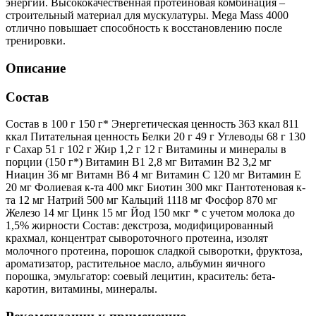
энергии. Высококачественная протеиновая комбинация –
строительный материал для мускулатуры. Mega Mass 4000
отлично повышает способность к восстановлению после
тренировки.
Описание
Состав
Состав в 100 г 150 г* Энергетическая ценность 363 ккал 811
ккал Питательная ценность Белки 20 г 49 г Углеводы 68 г 130
г Сахар 51 г 102 г Жир 1,2 г 12 г Витамины и минералы в
порции (150 г*) Витамин В1 2,8 мг Витамин В2 3,2 мг
Ниацин 36 мг Витамн В6 4 мг Витамин С 120 мг Витамин Е
20 мг Фолиевая к-та 400 мкг Биотин 300 мкг Пантотеновая к-
та 12 мг Натрий 500 мг Кальций 1118 мг Фосфор 870 мг
Железо 14 мг Цинк 15 мг Йод 150 мкг * с учетом молока до
1,5% жирности Состав: декстроза, модифицированный
крахмал, концентрат сывороточного протеина, изолят
молочного протеина, порошок сладкой сыворотки, фруктоза,
ароматизатор, растительное масло, альбумин яичного
порошка, эмульгатор: соевый лецитин, краситель: бета-
каротин, витамины, минералы.