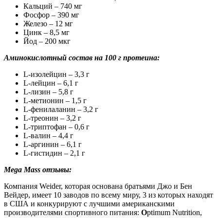
Кальций – 740 мг
Фосфор – 390 мг
Железо – 12 мг
Цинк – 8,5 мг
Йод – 200 мкг
Аминокислотный состав на 100 г протеина:
L-изолейцин – 3,3 г
L-лейцин – 6,1 г
L-лизин – 5,8 г
L-метионин – 1,5 г
L-фенилаланин – 3,2 г
L-треонин – 3,2 г
L-триптофан – 0,6 г
L-валин – 4,4 г
L-аргинин – 6,1 г
L-гистидин – 2,1 г
Mega Mass отзывы:
Компания Weider, которая основана братьями Джо и Бен
Вейдер, имеет 10 заводов по всему миру, 3 из которых находят
в США и конкурируют с лучшими американскими
производителями спортивного питания:
O
ptimum Nutrition,