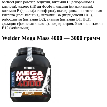
beetroot juice powder, лецитин, витамин С (аскорбиновая
кислота), железо (III) ди-фосфат, ниацин (ниацинамид),
витамин Е (ди-альфа токоферол), оксид цинка, пантотеновая
кислота (соль кальция), витамин В6 (пиридоксин HCl),
рибофлавин (витамин В2), тиамин (витамин В1; HCl),
фолацин (фолиевая кислота), иодид натрия, биотин, витамин
В12 (кобаламин).
Weider Mega Mass 4000 — 3000 грамм