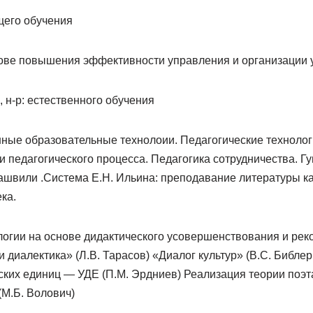
щего обучения
ове повышения эффективности управления и организации 
 н-р: естественного обучения
нные образовательные технолоии. Педагогические технолог
 педагогического процесса. Педагогика сотрудничества. Г
ашвили .Система Е.Н. Ильина: преподавание литературы ка
ка.
логии на основе дидактического усовершенствования и ре
 диалектика» (Л.В. Тарасов) «Диалог культур» (В.С. Библер
ских единиц — УДЕ (П.М. Эрдниев) Реализация теории поэ
(М.Б. Волович)