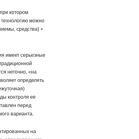
 при котором
ю технологию можно
риемы, средства) +
ия имеет серьезные
 традиционной
ся неточно, «на
зволяет определять
ежуточная)
оды контроля ее
ставлен перед
мого варианта.
ентированных на