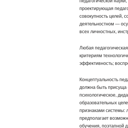
педагогической науки
проектирующая педаго
совокупность целей, 
деятельностном — осу
всех личностных, инст
Любая педагогическая
критериям технологичн
эффективность; воспр
Концептуальность педа
должна быть присуща
психологическое, дид
образовательных целей
признаками системы: л
предполагает возможн
обучения, поэтапной д