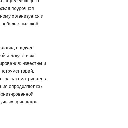
са, определяющего
еская поурочная
ному организуется и
т к более высокой
логии, следует
ой и искусством;
ирования; известны и
инструментарий,
огия рассматривается
ения определяют как
ернизированной
научных принципов