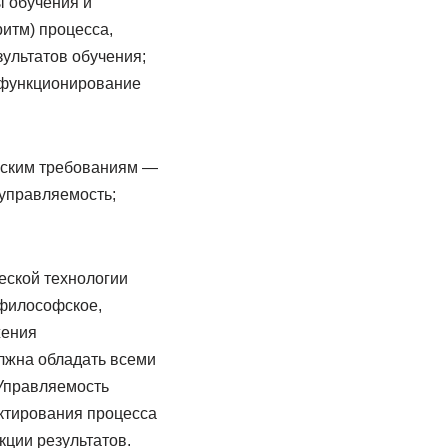
ы обучения и
итм) процесса,
ультатов обучения;
, функционирование
еским требованиям —
 управляемость;
еской технологии
философское,
жения
олжна обладать всеми
 Управляемость
ктирования процесса
кции результатов.