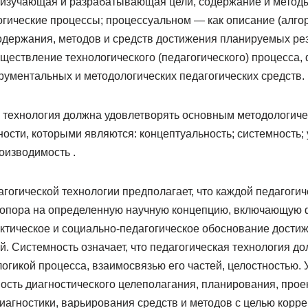
, изучающая и разрабатывающая цели, содержание и метод
гические процессы; процессуальном — как описание (алгор
содержания, методов и средств достижения планируемых рез
ществление технологического (педагогического) процесса
рументальных и методологических педагогических средств.
 технология должна удовлетворять основным методологич
ости, которыми являются: концептуальность; системность;
оизводимость .
гогической технологии предполагает, что каждой педагогич
 опора на определенную научную концепцию, включающую 
актическое и социально-педагогическое обоснование дости
. Системность означает, что педагогическая технология д
огикой процесса, взаимосвязью его частей, целостностью.
ость диагностического целеполагания, планирования, прое
иагностики, варьирования средств и методов с целью корре