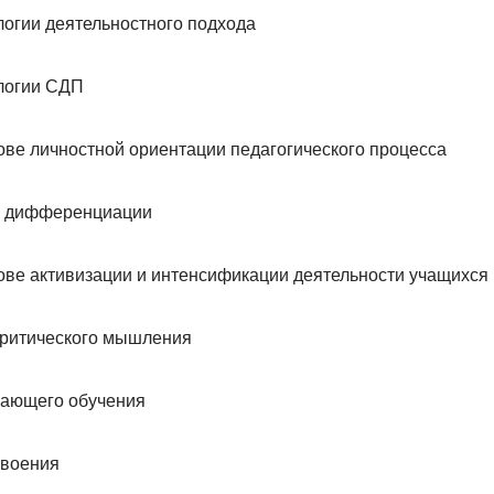
логии деятельностного подхода
логии СДП
ове личностной ориентации педагогического процесса
й дифференциации
ове активизации и интенсификации деятельности учащихся
критического мышления
вающего обучения
своения