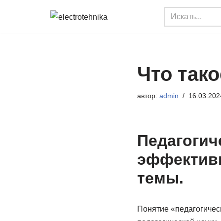
Перейти
к
содержимому
Что тако
автор:
admin
16.03.202
Педагогич
эффективн
темы.
Понятие «педагогическ