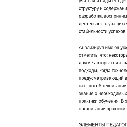
учителя и виды его де
структуру и содержан
разработка воспринима
деятельность учащихс
стабильности успехов 
Анализируя имеющуюся
отметить, что: некото
другие авторы связыв
подходы, когда техно
предусматривающий вс
как способ технизаци
знание о необходимых
практики обучения. В
организации практики 
ЭЛЕМЕНТЫ ПЕДАГО