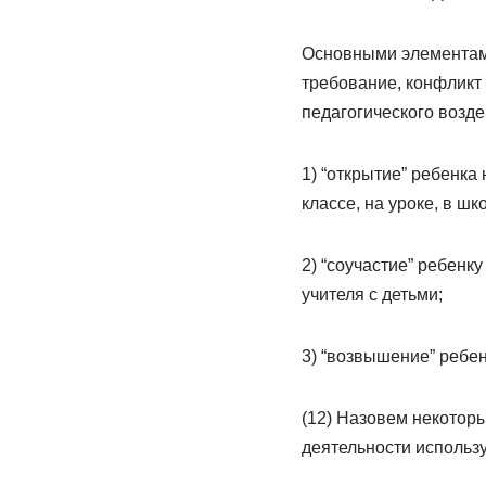
Основными элементами
требование, конфликт
педагогического возд
1) “открытие” ребенка
классе, на уроке, в шк
2) “соучастие” ребенк
учителя с детьми;
3) “возвышение” ребен
(12) Назовем некотор
деятельности использ