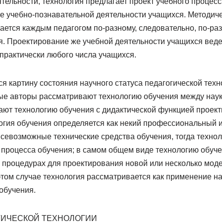
ятельности, технология предлагает проект учебного процес
ие учебно-познавательной деятельности учащихся. Методич
ется каждым педагогом по-разному, следовательно, по-раз
я. Проектирование же учебной деятельности учащихся веде
практически любого числа учащихся.
 картину состояния научного статуса педагогической техно
рые авторы рассматривают технологию обучения между наук
ают технологию обучения с дидактической функцией проект
логия обучения определяется как некий профессиональный 
евозможные технические средства обучения, тогда технол
и процесса обучения; в самом общем виде технологию обуч
 процедурах для проектирования новой или несколько мод
 этом случае технология рассматривается как применение 
обучения.
ГИЧЕСКОЙ ТЕХНОЛОГИИ