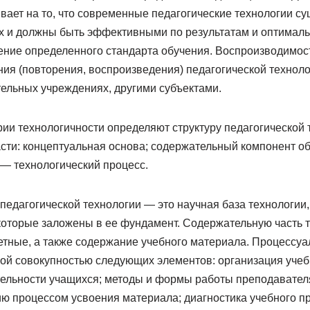
вает на то, что современные педагогические технологии су
х и должны быть эффективными по результатам и оптималь
ение определенного стандарта обучения. Воспроизводимос
ия (повторения, воспроизведения) педагогической техноло
ельных учреждениях, другими субъектами.
ии технологичности определяют структуру педагогической 
асти: концептуальная основа; содержательный компонент о
 — технологический процесс.
педагогической технологии — это научная база технологии, т
 которые заложены в ее фундамент. Содержательную часть 
етные, а также содержание учебного материала. Процессуа
ой совокупностью следующих элементов: организация учеб
ельности учащихся; методы и формы работы преподавателя
ию процессом усвоения материала; диагностика учебного п