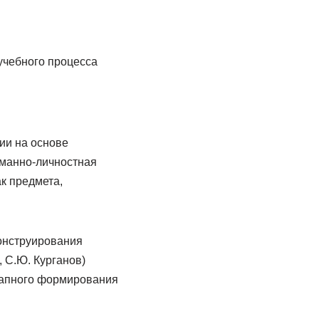
учебного процесса
ии на основе
уманно-личностная
к предмета,
конструирования
, С.Ю. Курганов)
тапного формирования