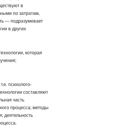
ществуют в
ными по затратам,
ть — подразумевает
гии в других
технологии, которая
бучения;
.е. психолого-
технологии составляют
льная часть
ного процесса; методы
; деятельность
роцесса.