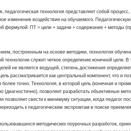
я, педагогическая технология представляет собой процесс,
ное изменение воздействия на обучаемого. Педагогическу
й формулой: ПТ = цели + задачи + содержание + методы (п
нием, построенным на основе методики, технология обучен
й технологии служит четкое определение конечной цели. В
елей не является ведущей, степень достижения определяет
 цель рассматривается как центральный компонент, что и по
 более точно. Технология, в которой цель (конечная и пром
о (диагностично), позволяет разработать объективные мет
я позволяет свести к минимуму ситуации, когда педагог по
ереходить к педагогическим экспромтам в поиске приемле
спользовавшихся методических поурочных разработок, ори