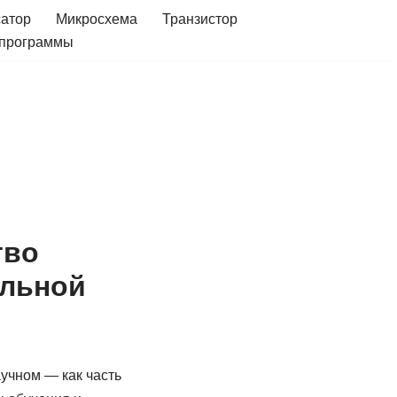
сатор
Микросхема
Транзистор
 программы
тво
ельной
учном — как часть