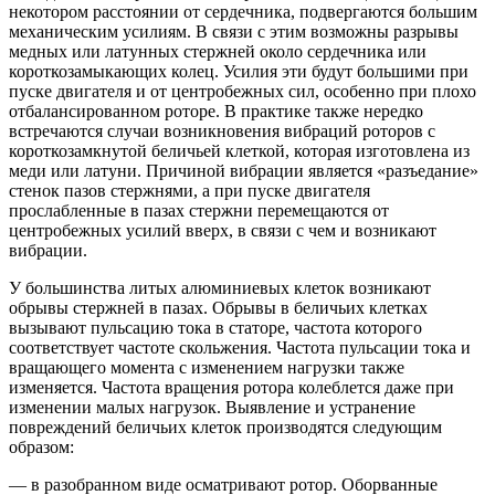
некотором расстоянии от сердечника, подвергаются большим
механическим усилиям. B связи с этим возможны разрывы
медных или латунных стержней около сердечника или
короткозамыкающих колец. Усилия эти будут большими при
пуске двигателя и от центробежных сил, особенно при плохо
отбалансированном роторе. B практике также нередко
встречаются случаи возникновения вибраций роторов c
короткозамкнутой беличьей клеткой, которая изготовлена из
меди или латуни. Причиной вибрации является «разъедание»
стенок пазов стержнями, a при пуске двигателя
прослабленные в пазах стержни перемещаются от
центробежных усилий вверх, в связи c чем и возникают
вибрации.
У большинства литых алюминиевых клеток возникают
обрывы стержней в пазах. Обрывы в беличьих клетках
вызывают пульсацию тока в статоре, частота которого
соответствует частоте скольжения. Частота пульсации тока и
вращающего момента c изменением нагрузки также
изменяется. Частота вращения ротора колеблется даже при
изменении малых нагрузок. Выявление и устранение
повреждений беличьих клеток производятся следующим
образом:
— в разобранном виде осматривают ротор. Оборванные