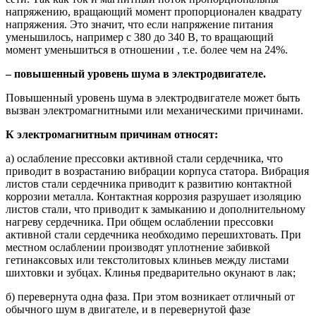
напряжению, вращающий момент пропорционален квадрату
напряжения. Это значит, что если напряжение питания
уменьшилось, например с 380 до 340 В, то вращающий
момент уменьшиться в отношении , т.е. более чем на 24%.
– повышенный уровень шума в электродвигателе.
Повышенный уровень шума в электродвигателе может быть
вызван электромагнитными или механическими причинами.
К электромагнитным причинам относят:
а) ослабление прессовки активной стали сердечника, что
приводит в возрастанию вибрации корпуса статора. Вибрация
листов стали сердечника приводит к развитию контактной
коррозии металла. Контактная коррозия разрушает изоляцию
листов стали, что приводит к замыканию и дополнительному
нагреву сердечника. При общем ослаблении прессовки
активной стали сердечника необходимо перешихтовать. При
местном ослаблении производят уплотнение забивкой
гетинаксовых или текстолитовых клиньев между листами
шихтовки и зубцах. Клинья предварительно окунают в лак;
б) перевернута одна фаза. При этом возникает отличный от
обычного шум в двигателе, и в перевернутой фазе