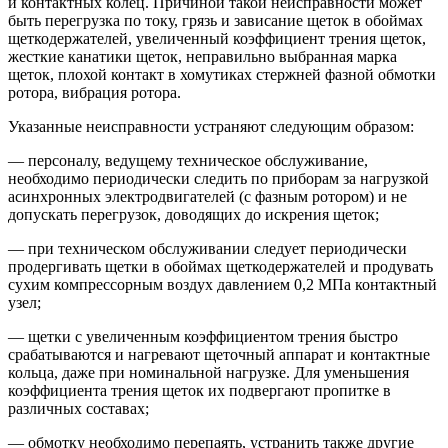
и контактных колец. Причиной такой неисправности может
быть перегрузка по току, грязь и зависание щеток в обоймах
щеткодержателей, увеличенный коэффициент трения щеток,
жесткие канатики щеток, неправильно выбранная марка
щеток, плохой контакт в хомутиках стержней фазной обмотки
ротора, вибрация ротора.
Указанные неисправности устраняют следующим образом:
— персоналу, ведущему техническое обслуживание,
необходимо периодически следить по приборам за нагрузкой
асинхронных электродвигателей (c фазным ротором) и не
допускать перегрузок, доводящих до искрения щеток;
— при техническом обслуживании следует периодически
продергивать щетки в обоймах щеткодержателей и продувать
сухим компрессорным воздух давлением 0,2 МПа контактный
узел;
— щетки c увеличенным коэффициентом трения быстро
срабатываются и нагревают щеточный аппарат и контактные
кольца, даже при номинальной нагрузке. Для уменьшения
коэффициента трения щеток их подвергают пропитке в
различных составах;
— обмотку необходимо перепаять, устранить также другие