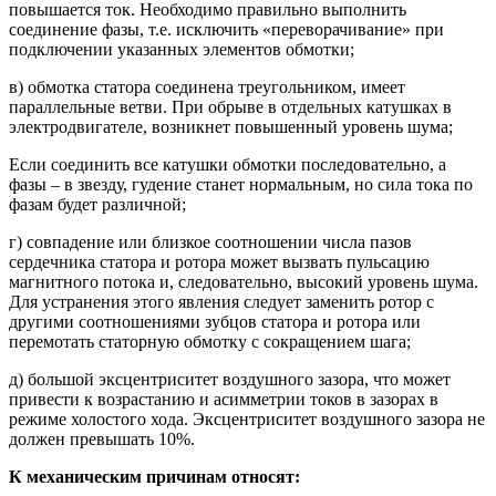
повышается ток. Необходимо правильно выполнить
соединение фазы, т.е. исключить «переворачивание» при
подключении указанных элементов обмотки;
в) обмотка статора соединена треугольником, имеет
параллельные ветви. При обрыве в отдельных катушках в
электродвигателе, возникнет повышенный уровень шума;
Если соединить все катушки обмотки последовательно, а
фазы – в звезду, гудение станет нормальным, но сила тока по
фазам будет различной;
г) совпадение или близкое соотношении числа пазов
сердечника статора и ротора может вызвать пульсацию
магнитного потока и, следовательно, высокий уровень шума.
Для устранения этого явления следует заменить ротор с
другими соотношениями зубцов статора и ротора или
перемотать статорную обмотку с сокращением шага;
д) большой эксцентриситет воздушного зазора, что может
привести к возрастанию и асимметрии токов в зазорах в
режиме холостого хода. Эксцентриситет воздушного зазора не
должен превышать 10%.
К механическим причинам относят: