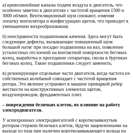
а) криволинейные каналы подачи воздуха в двигатель, что
особенно заметно в двигателях с частотой вращения 1500 и
3000 об/мин. Вентиляционный шум снижают, изменяя
лопатку вентилятора и конфигурацию щитов, что приводит к
уменьшению вихреобразования;
б) неисправности подшипников качения. Здесь могут быть
следующие дефекты, вызывающие повышенный шум:
большой натяг при посадке подшипника на вал, появление
усталостных отслоений на контактной поверхности беговых
колец, выработка и проседание сепаратора, сколы в буртиках
беговых колец. Такие подшипники следует заменить;
в) резонирующие отдельные части двигателя, когда частота их
собственных колебаний совпадает с частотой вращения
ротора. Это явление устраняют в машине приваркой ребер
жесткости на конструктивных элементах щитов,
воздухопроводов, фундаментных плит.
– повреждения беличьих клеток, их влияние на работу
электродвигателя.
У асинхронных электродвигателей c короткозамкнутым
ротором стержни беличьих клеток, будучи защемленными на
выходе из паза при наличии короткозамыкающего кольца на