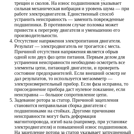
трещин и сколов. На износ подшипников указывает
сильная механическая вибрация и уровень шума — при
работе электродвигателя. Единственный способ
устранить неисправность — заменить поврежденные
подшипники. В противном случае поломка может
привести к перегреву двигателя и уменьшению его
производительности.
Отсутствие напряжения электропитания двигателя.
Результат — электродвигатель не трогается с места.
Причиной отсутствия напряжения является обрыв
одной или двух фаз цепи питания. Первым делом для
устранения неисправности необходимо осмотреть все
элементы цепи, питающей двигатели, и проверить
состояние предохранителей. Если внешний осмотр не
дал результатов, то используется мегаомметр —
электроизмерительный прибор. Если фаза исправна, то
присоединение прибора даст нулевое показание, если
неисправна — большое сопротивление цепи.
Задевание ротора за статор. Причиной зацепления
становится неправильная сборка двигателя с
подшипниками на стойках. Другими причинами
неисправности могут быть деформация
магнитопровода, изгиб вала (например, при установке
электродвигателя) и повышенной износ подшипников.
На зацепление ротора за статор указывает затрудненный