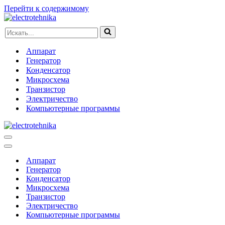
Перейти к содержимому
Искать...
Аппарат
Генератор
Конденсатор
Микросхема
Транзистор
Электричество
Компьютерные программы
Меню
навигации
Меню
навигации
Аппарат
Генератор
Конденсатор
Микросхема
Транзистор
Электричество
Компьютерные программы