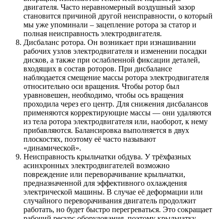
двигателя. Часто неравномерный воздушный зазор
становится причиной другой неисправности, о который
мы уже упоминали – зацепление ротора за статор и
полная неисправность электродвигателя.
Дисбаланс ротора. Он возникает при изнашивании
рабочих узлов электродвигателя и изменении посадки
дисков, а также при ослабленной фиксации деталей,
входящих в состав роторов. При дисбалансе
наблюдается смещение массы ротора электродвигателя
относительно оси вращения. Чтобы ротор был
уравновешен, необходимо, чтобы ось вращения
проходила через его центр. Для снижения дисбалансов
применяются корректирующие массы — они удаляются
из тела ротора электродвигателя или, наоборот, к нему
прибавляются. Балансировка выполняется в двух
плоскостях, поэтому её часто называют
«динамической».
Неисправность крыльчатки обдува. У трёхфазных
асинхронных электродвигателей возможно
повреждение или переворачивание крыльчатки,
предназначенной для эффективного охлаждения
электрической машины. В случае её деформации или
случайного переворачивания двигатель продолжит
работать, но будет быстро перегреваться. Это сокращает
рабочий ресурс оборудования, поэтому крыльчатку