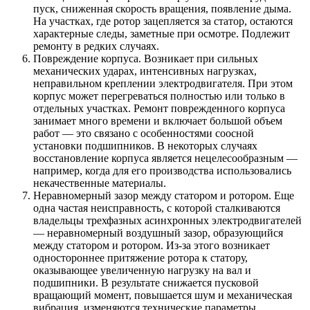
пуск, сниженная скорость вращения, появление дыма.
На участках, где ротор зацепляется за статор, остаются
характерные следы, заметные при осмотре. Подлежит
ремонту в редких случаях.
Повреждение корпуса. Возникает при сильных
механических ударах, интенсивных нагрузках,
неправильном креплении электродвигателя. При этом
корпус может перегреваться полностью или только в
отдельных участках. Ремонт поврежденного корпуса
занимает много времени и включает большой объем
работ — это связано с особенностями соосной
установки подшипников. В некоторых случаях
восстановление корпуса является нецелесообразным —
например, когда для его производства использовались
некачественные материалы.
Неравномерный зазор между статором и ротором. Еще
одна частая неисправность, с которой сталкиваются
владельцы трехфазных асинхронных электродвигателей
— неравномерный воздушный зазор, образующийся
между статором и ротором. Из-за этого возникает
одностороннее притяжение ротора к статору,
оказывающее увеличенную нагрузку на вал и
подшипники. В результате снижается пусковой
вращающий момент, повышается шум и механическая
вибрация, изменяются технические параметры