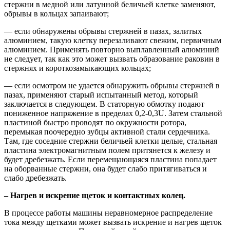
стержни в медной или латунной беличьей клетке заменяют,
обрывы в кольцах запаивают;
— если обнаружены обрывы стержней в пазах, залитых
алюминием, такую клетку перезаливают свежим, первичным
алюминием. Применять повторно выплавленный алюминий
не следует, так как это может вызвать образование раковин в
стержнях и короткозамыкающих кольцах;
— если осмотром не удается обнаружить обрывы стержней в
пазах, применяют старый испытанный метод, который
заключается в следующем. В статорную обмотку подают
пониженное напряжение в пределах 0,2-0,3U. Затем стальной
пластиной быстро проводят по окружности ротора,
перемыкая поочередно зубцы активной стали сердечника.
Там, где соседние стержни беличьей клетки целые, стальная
пластина электромагнитным полем притянется к железу и
будет дребезжать. Если перемещающаяся пластина попадает
на оборванные стержни, она будет слабо притягиваться и
слабо дребезжать.
– Нагрев и искрение щеток и контактных колец.
B процессе работы машины неравномерное распределение
тока между щетками может вызвать искрение и нагрев щеток