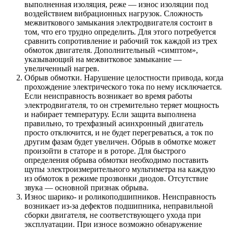
выполненная изоляция, реже — износ изоляции под
воздействием вибрационных нагрузок. Сложность
межвиткового замыкания электродвигателя состоит в
том, что его трудно определить. Для этого потребуется
сравнить сопротивление и рабочий ток каждой из трех
обмоток двигателя. Дополнительный «симптом»,
указывающий на межвитковое замыкание —
увеличенный нагрев.
Обрыв обмотки. Нарушение целостности привода, когда
прохождение электрического тока по нему исключается.
Если неисправность возникает во время работы
электродвигателя, то он стремительно теряет мощность
и набирает температуру. Если защита выполнена
правильно, то трехфазный асинхронный двигатель
просто отключится, и не будет перегреваться, а ток по
другим фазам будет увеличен. Обрыв в обмотке может
произойти в статоре и в роторе. Для быстрого
определения обрыва обмотки необходимо поставить
щупы электроизмерительного мультиметра на каждую
из обмоток в режиме прозвонки диодов. Отсутствие
звука — основной признак обрыва.
Износ шарико- и роликоподшипников. Неисправность
возникает из-за дефектов подшипника, неправильной
сборки двигателя, не соответствующего ухода при
эксплуатации. При износе возможно обнаружение