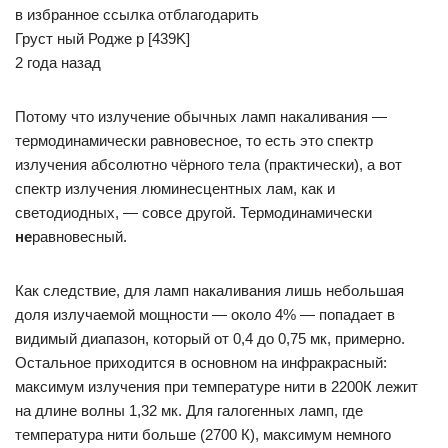
в избранное ссылка отблагодарить
Груст­ ный Родже­ р [439K]
2 года назад
Потому что излучение обычных ламп накаливания —
термодинамически равновесное, то есть это спектр
излучения абсолютно чёрного тела (практически), а вот
спектр излучения люминесцентных лам, как и
светодиодных, — совсе другой. Термодинамически
не
равновесный.
Как следствие, для ламп накаливания лишь небольшая
доля излучаемой мощности — около 4% — попадает в
видимый диапазон, который от 0,4 до 0,75 мк, примерно.
Остальное приходится в основном на инфракрасный:
максимум излучения при температуре нити в 2200К лежит
на длине волны 1,32 мк. Для галогенных ламп, где
температура нити больше (2700 К), максимум немного