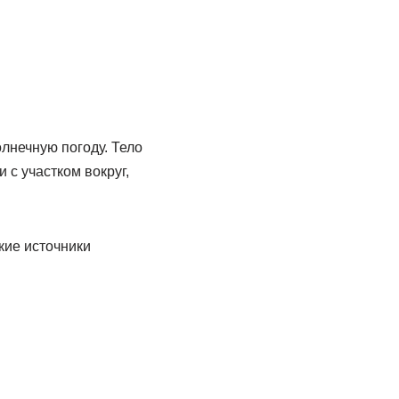
олнечную погоду. Тело
 с участком вокруг,
зкие источники