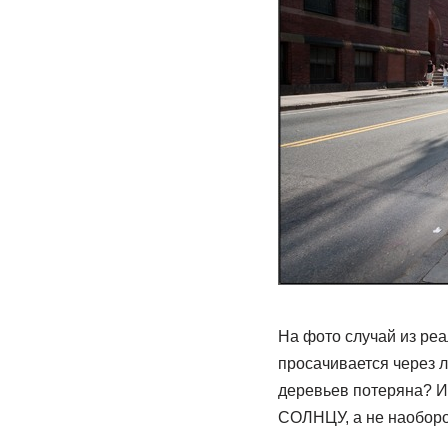
На фото случай из ре
просачивается через л
деревьев потеряна? И 
СОЛНЦУ, а не наобор