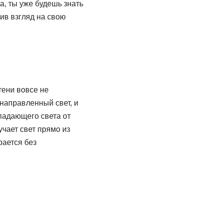
а, ты уже будешь знать
ив взгляд на свою
тени вовсе не
 направленный свет, и
 падающего света от
учает свет прямо из
рается без