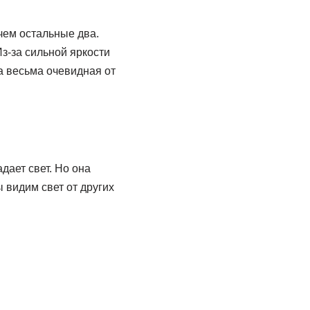
чем остальные два.
Из-за сильной яркости
на весьма очевидная от
дает свет. Но она
ы видим свет от других