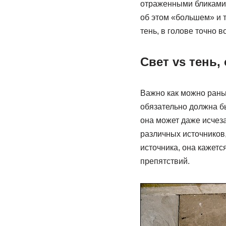
отраженными бликами и
об этом «большем» и т
тень, в голове точно 
Свет vs тень,
Важно как можно раньш
обязательно должна бы
она может даже исчеза
различных источников,
источника, она кажетс
препятствий.