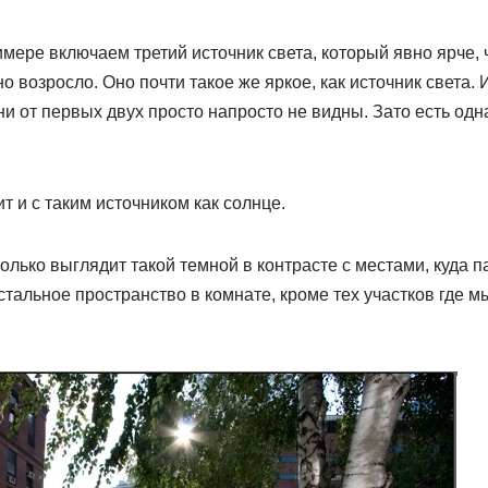
мере включаем третий источник света, который явно ярче, 
 возросло. Оно почти такое же яркое, как источник света. 
ени от первых двух просто напросто не видны. Зато есть од
т и с таким источником как солнце.
лько выглядит такой темной в контрасте с местами, куда па
остальное пространство в комнате, кроме тех участков где м