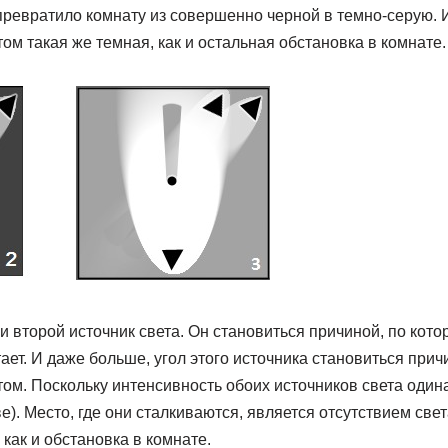
 превратило комнату из совершенно черной в темно-серую. 
м такая же темная, как и остальная обстановка в комнате.
 второй источник света. Он становиться причиной, по кот
ает. И даже больше, угол этого источника становиться прич
м. Поскольку интенсивность обоих источников света одина
ве). Место, где они сталкиваются, является отсутствием свет
 как и обстановка в комнате.