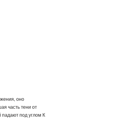
ажения, оно
ая часть тени от
й падают под углом К