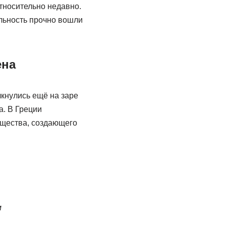
тносительно недавно.
ельность прочно вошли
ена
кнулись ещё на заре
а. В Греции
ещества, создающего
м