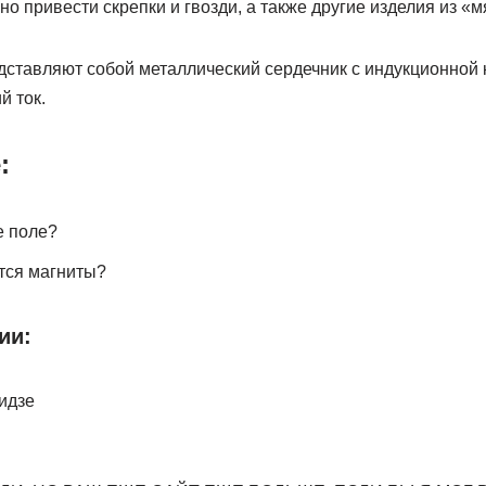
о привести скрепки и гвозди, а также другие изделия из «м
ставляют собой металлический сердечник с индукционной к
й ток.
:
е поле?
тся магниты?
ии:
идзе