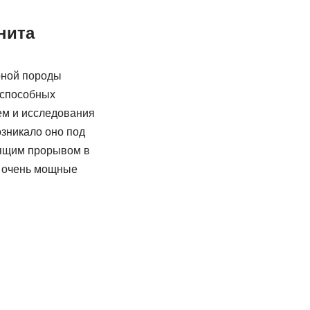
нита
орной породы
 способных
тем и исследования
зникало оно под
оящим прорывом в
ь очень мощные