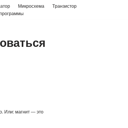
сатор
Микросхема
Транзистор
 программы
зоваться
о. Или: магнит — это