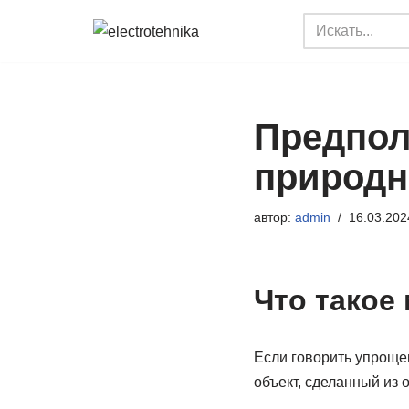
Перейти
к
содержимому
Предпол
природн
автор:
admin
16.03.202
Что такое
Если говорить упрощен
объект, сделанный из 