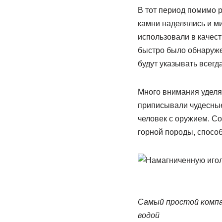
В тот период помимо 
камни наделялись и м
использовали в качест
быстро было обнаружен
будут указывать всегд
Много внимания уделял
приписывали чудесные 
человек с оружием. С
горной породы, способ
Самый простой компас
водой