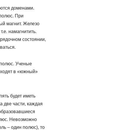
аются доменами.
полюс. При
ый магнит. Железо
.е. намагнитить.
орядочном состоянии,
ваться.
 полюс. Ученые
 входят в «южный»
пять будет иметь
 две части, каждая
 образовавшиеся
олюс. Невозможно
ль – один полюс), то