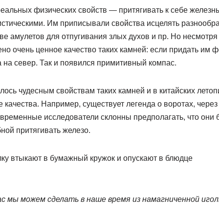
реальных физических свойств — притягивать к себе железн
истическими. Им приписывали свойства исцелять разнообр
ве амулетов для отпугивания злых духов и пр. Но несмотря 
о очень ценное качество таких камней: если придать им ф
а на север. Так и появился примитивный компас.
ось чудесным свойствам таких камней и в китайских летоп
качества. Например, существует легенда о воротах, через
овременные исследователи склонны предполагать, что они
ной притягивать железо.
 мы можем сделать в наше время из намагниченной иголк