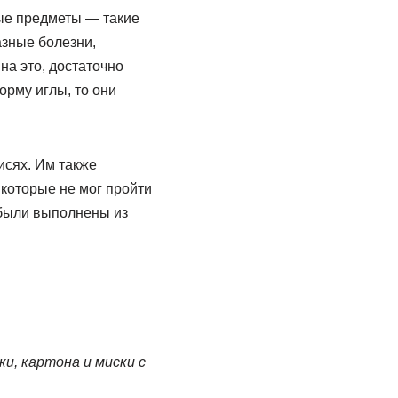
ые предметы — такие
азные болезни,
на это, достаточно
орму иглы, то они
исях. Им также
 которые не мог пройти
 были выполнены из
и, картона и миски с