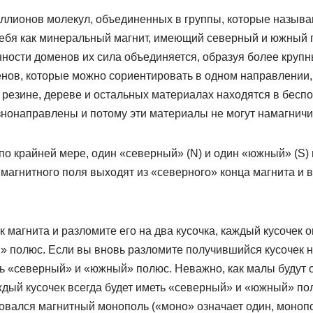
иллионов молекул, объединенных в группы, которые назыв
ебя как минеральный магнит, имеющий северный и южный 
ности доменов их сила объединяется, образуя более крупн
ов, которые можно сориентировать в одном направлении, т
 резине, дереве и остальных материалах находятся в бесп
знонаправлены и потому эти материалы не могут намагничи
по крайней мере, один «северный» (N) и один «южный» (S)
 магнитного поля выходят из «северного» конца магнита и
к магнита и разломите его на два кусочка, каждый кусочек о
 полюс. Если вы вновь разломите получившийся кусочек на
еть «северный» и «южный» полюс. Неважно, как малы будут
аждый кусочек всегда будет иметь «северный» и «южный» п
овался магнитный монополь («моно» означает один, монопо