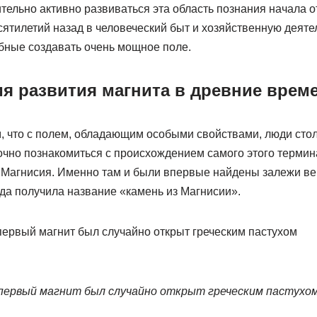
тельно активно развиваться эта область познания начала о
сятилетий назад в человеческий быт и хозяйственную деят
бные создавать очень мощное поле.
ия развития магнита в древние врем
м, что с полем, обладающим особыми свойствами, люди стол
очно познакомиться с происхождением самого этого термин
 Магнисия. Именно там и были впервые найдены залежи в
да получила название «камень из Магнисии».
 первый магнит был случайно открыт греческим пастухо