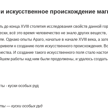
 и искусственное происхождение маг
ть до конца XVIII столетия исследования свойств данной г
ски, всё это время человечество не знало других веществ,
ле. Однако опыты Араго, начатые в начале XVIII века, а за
ривели к созданию поля искусственного происхождения. Во
чества. И создание такого искусственного поля стало наст
ейшем работы над ним были продолжены, и удалось создат
ы — куски особых руд