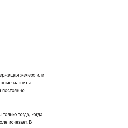
одержащая железо или
оянные магниты
ы постоянно
только тогда, когда
оле исчезает. В