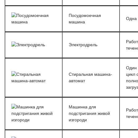
Посудомоечная
Одна 
машина
Работ
Электродрель
течен
Один
Стиральная машина-
цикл 
автомат
полн
загру
Машинка для
Работ
подстригания живой
течен
изгороди