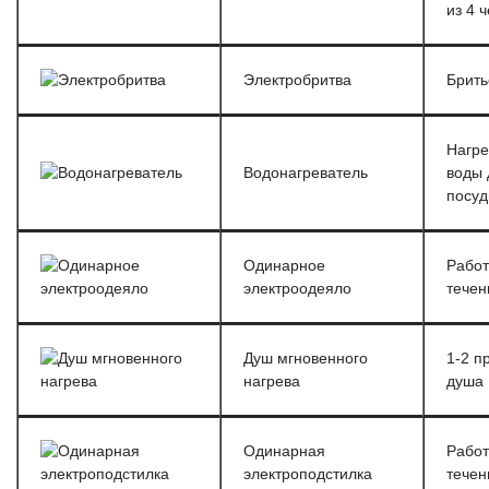
из 4 
Электробритва
Брить
Нагре
Водонагреватель
воды 
посу
Одинарное
Работ
электроодеяло
течен
Душ мгновенного
1-2 п
нагрева
душа
Одинарная
Работ
электроподстилка
течен