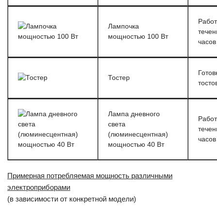
Работ
Лампочка
течен
мощностью 100 Вт
часов
Готов
Тостер
тосто
Лампа дневного
Работ
света
течен
(люминесцентная)
часов
мощностью 40 Вт
Примерная потребляемая мощность различными
электроприборами
(в зависимости от конкретной модели)