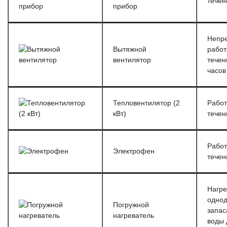
течен
прибор
Непр
Вытяжной
работ
вентилятор
течен
часов
Тепловентилятор (2
Работ
кВт)
течен
Работ
Электрофен
течен
Нагре
однод
Погружной
запас
нагреватель
воды 