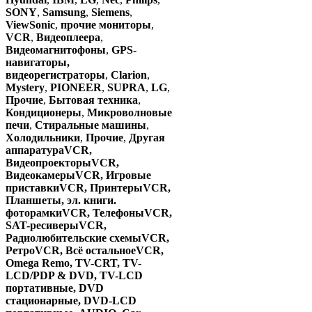
SONY
,
Samsung
,
Siemens
,
ViewSonic
,
прочие мониторы
,
VCR
,
Видеоплеера
,
Видеомагнитофоны
,
GPS-
навигаторы,
видеорегистраторы
,
Clarion
,
Mystery
,
PIONEER
,
SUPRA
,
LG
,
Прочие
,
Бытовая техника
,
Кондиционеры
,
Микроволновые
печи
,
Стиральные машины
,
Холодильники
,
Прочие
,
Другая
аппаратура
VCR
,
Видеопроекторы
VCR
,
Видеокамеры
VCR
,
Игровые
приставки
VCR
,
Принтеры
VCR
,
Планшеты, эл. книги.
фоторамки
VCR
,
Телефоны
VCR
,
SAT-ресиверы
VCR
,
Радиолюбительские схемы
VCR
,
Ретро
VCR
,
Всё остальное
VCR
,
Omega Remo
,
TV-CRT
,
TV-
LCD/PDP & DVD
,
TV-LCD
портативные
,
DVD
стационарные
,
DVD-LCD