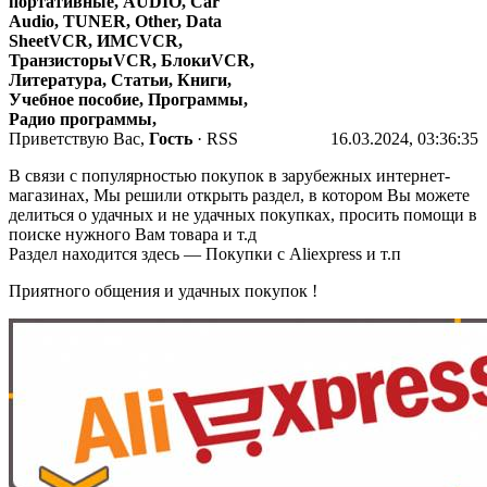
портативные
,
AUDIO
,
Car
Audio
,
TUNER
,
Other
,
Data
Sheet
VCR
,
ИМС
VCR
,
Транзисторы
VCR
,
Блоки
VCR
,
Литература
,
Статьи
,
Книги
,
Учебное пособие
,
Программы
,
Радио программы
,
Приветствую Вас,
Гость
· RSS
16.03.2024, 03:36:35
В связи с популярностью покупок в зарубежных интернет-
магазинах, Мы решили открыть раздел, в котором Вы можете
делиться о удачных и не удачных покупках, просить помощи в
поиске нужного Вам товара и т.д
Раздел находится здесь — Покупки с Aliexpress и т.п
Приятного общения и удачных покупок !