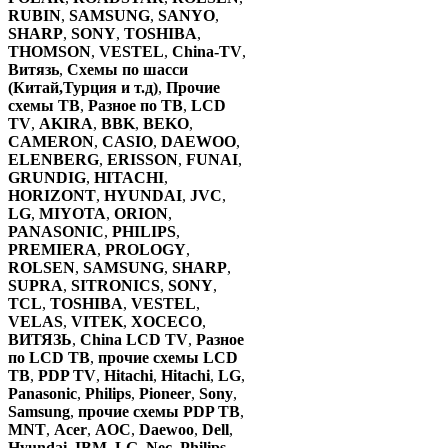
RUBIN
,
SAMSUNG
,
SANYO
,
SHARP
,
SONY
,
TOSHIBA
,
THOMSON
,
VESTEL
,
China-TV
,
Витязь
,
Схемы по шасси
(Китай,Турция и т.д)
,
Прочие
схемы ТВ
,
Разное по ТВ
,
LCD
TV
,
AKIRA
,
BBK
,
BEKO
,
CAMERON
,
CASIO
,
DAEWOO
,
ELENBERG
,
ERISSON
,
FUNAI
,
GRUNDIG
,
HITACHI
,
HORIZONT
,
HYUNDAI
,
JVC
,
LG
,
MIYOTA
,
ORION
,
PANASONIC
,
PHILIPS
,
PREMIERA
,
PROLOGY
,
ROLSEN
,
SAMSUNG
,
SHARP
,
SUPRA
,
SITRONICS
,
SONY
,
TCL
,
TOSHIBA
,
VESTEL
,
VELAS
,
VITEK
,
XOCECO
,
ВИТЯЗЬ
,
China LCD TV
,
Разное
по LCD ТВ
,
прочие схемы LCD
ТВ
,
PDP TV
,
Hitachi
,
Hitachi
,
LG
,
Panasonic
,
Philips
,
Pioneer
,
Sony
,
Samsung
,
прочие схемы PDP ТВ
,
MNT
,
Acer
,
AOC
,
Daewoo
,
Dell
,
Hyundai
,
IBM
,
LG
,
Nec
,
Philips
,