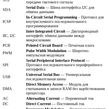
передачи тактового сигнала
Serial Data
— Шина интерфейса I2C для
SDA
обмена данными
In-Circuit Serial Programming
– Протокол для
ICSP
внутрисхемного последовательного
программирования
Inter-Integrated Circuit
— Двухпроводный
IIC, I2C
интерфейс обмена данными между
микросхемами
PCB
Printed Circuit Board
— Печатная плата
Pulse Width Modulation
— Широтно-
PWM
импульсная модуляция
Serial Peripheral Interface Protocol
—
SPI
Протокол последовательного периферийного
интерфейса
Universal Serial Bus
— Универсальная
USB
последовательная шина
Direct Memory Access
— Модуль для
DMA
считывания и записи RAM без задействования
процессора
AC
Alternating Current
— Переменный ток
DC
Direct Current
— Постоянный ток