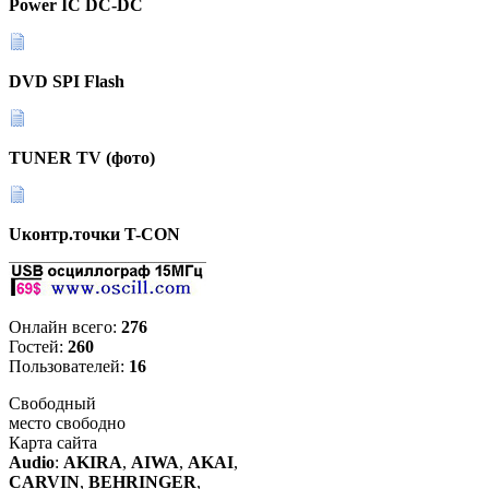
Power IC DC-DC
DVD SPI Flash
TUNER TV (фото)
Uконтр.точки T-CON
Онлайн всего:
276
Гостей:
260
Пользователей:
16
Свободный
место свободно
Карта сайта
Audio
:
AKIRA
,
AIWA
,
AKAI
,
CARVIN
,
BEHRINGER
,