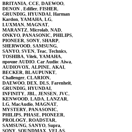
BRITANIA
,
CCE
,
DAEWOO
,
DENON
,
Edifier
,
FISHER
,
GRUNDIG
,
HYUNDAI
,
Harman
Kardon
,
YAMAHA
,
LG
,
LUXMAN
,
MAGNAT
,
MARANTZ
,
Microlab
,
NAD
,
ONKYO
,
PANASONIC
,
PHILIPS
,
PIONEER
,
SONY
,
SHARP
,
SHERWOOD
,
SAMSUNG
,
SANYO
,
SVEN
,
Teac
,
Technics
,
TOSHIBA
,
Vitek
,
YAMAHA
,
прочие AUDIO
.
Car Audio
:
Aiwa
,
AUDIOVOX
,
ALPINE
,
AKAI
,
BECKER
,
BLAUPUNKT
,
Challenger
,
CLARION
,
DAEWOO
,
DEX
,
DLS
,
Farenheit
,
GRUNDIG
,
HYUNDAI
,
INFINITY
,
JBL
,
JENSEN
,
JVC
,
KENWOOD
,
LADA
,
LANZAR
,
LG
,
MacAudio
,
MAGNAT
,
MYSTERY
,
PANASONIC
,
PHILIPS
,
PHASE
,
PIONEER
,
PROLOGY
,
ROADSTAR
,
SAMSUNG
,
SANYO
,
Supra
,
SONY
,
SOUNDMAX
,
VELAS
,