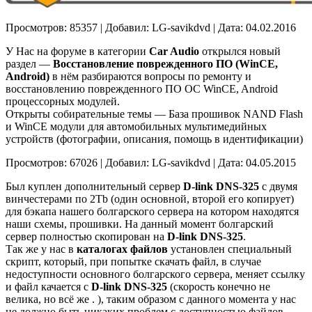
Просмотров: 85357 | Добавил: LG-savikdvd | Дата: 04.02.2016
У Нас на форуме в категории
Car Audio
открылся новый
раздел —
Восстановление поврежденного ПО (WinCE,
Android)
в нём разбираются вопросы по ремонту и
восстановлению поврежденного ПО ОС WinCE, Android
процессорных модулей.
Открыты собирательные темы — База прошивок NAND Flash
и WinCE модули для автомобильных мультимедийных
устройств (фотографии, описания, помощь в идентификации)
Просмотров: 67026 | Добавил: LG-savikdvd | Дата: 04.05.2015
Был куплен дополнительный сервер
D-link DNS-325
с двумя
винчестерами по 2Тb (один основной, второй его копирует)
для бэкапа нашего болгарского сервера на котором находятся
наши схемы, прошивки. На данный момент болгарский
сервер полностью скопирован на
D-link DNS-325
.
Так же у нас в
каталогах файлов
установлен специальный
скрипт, который, при попытке скачать файл, в случае
недоступности основного болгарского сервера, меняет ссылку
и файл качается с
D-link DNS-325
(скорость конечно не
велика, но всё же . ), таким образом с данного момента у нас
не должно быть никаких проблем с доступностью файлов.