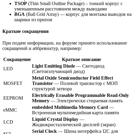
TSOP
(Thin Small Outline Package) – тонкий корпус с
уменьшенным расстоянием между выводами
BGA
(Ball Grid Array) — корпус для монтажа выводов на
шарики из припоя
Краткие сокращения
При подаче информации, на форуме принято использование
сокращений и аббревиатур, например:
Сокращение
Краткое описание
Light Emitting Diode
— Светодиод
LED
(Светоизлучающий диод)
Metal Oxide Semiconductor Field Effect
MOSFET
Transistor
— Полевой транзистор с МОП
структурой затвора
Electrically Erasable Programmable Read-Only
EEPROM
Memory
— Электрически стираемая память
embedded Multimedia Memory Card
—
eMMC
Встроенная мультимедийная карта памяти
Liquid Crystal Display
—
LCD
Жидкокристаллический дисплей (экран)
Serial Clock
— Шина интерфейса I2C для
SCL