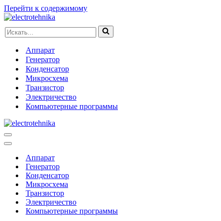
Перейти к содержимому
Искать...
Аппарат
Генератор
Конденсатор
Микросхема
Транзистор
Электричество
Компьютерные программы
Меню
навигации
Меню
навигации
Аппарат
Генератор
Конденсатор
Микросхема
Транзистор
Электричество
Компьютерные программы