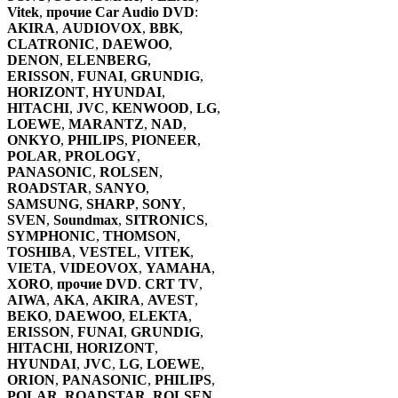
Vitek
,
прочие Car Audio
DVD
:
AKIRA
,
AUDIOVOX
,
BBK
,
CLATRONIC
,
DAEWOO
,
DENON
,
ELENBERG
,
ERISSON
,
FUNAI
,
GRUNDIG
,
HORIZONT
,
HYUNDAI
,
HITACHI
,
JVC
,
KENWOOD
,
LG
,
LOEWE
,
MARANTZ
,
NAD
,
ONKYO
,
PHILIPS
,
PIONEER
,
POLAR
,
PROLOGY
,
PANASONIC
,
ROLSEN
,
ROADSTAR
,
SANYO
,
SAMSUNG
,
SHARP
,
SONY
,
SVEN
,
Soundmax
,
SITRONICS
,
SYMPHONIC
,
THOMSON
,
TOSHIBA
,
VESTEL
,
VITEK
,
VIETA
,
VIDEOVOX
,
YAMAHA
,
XORO
,
прочие DVD
.
CRT TV
,
AIWA
,
AKA
,
AKIRA
,
AVEST
,
BEKO
,
DAEWOO
,
ELEKTA
,
ERISSON
,
FUNAI
,
GRUNDIG
,
HITACHI
,
HORIZONT
,
HYUNDAI
,
JVC
,
LG
,
LOEWE
,
ORION
,
PANASONIC
,
PHILIPS
,
POLAR
,
ROADSTAR
,
ROLSEN
,