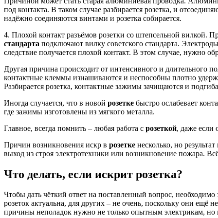
Причиной может стать старая алюминиевая проводка. Алюмини
под контакта. В таком случае разбирается розетка, и отсоедин
надёжно соединяются винтами и розетка собирается.
4. Плохой контакт разъёмов розетки со штепсельной вилкой. П
стандарта
подключают вилку советского стандарта. Электроды 
следствие получается плохой контакт. В этом случае, нужно об
Другая причина происходит от интенсивного и длительного по
контактные клеммы изнашиваются и неспособны плотно удержив
Разбирается розетка, контактные зажимы зачищаются и подгиб
Иногда случается, что в новой
розетке
быстро ослабевает конта
где зажимы изготовлены из мягкого металла.
Главное, всегда помнить – любая работа с
розеткой
, даже если
Причин возникновения искр в
розетке
несколько, но результат
выход из строя электротехники или возникновение пожара. Всё
Что делать, если искрит розетка?
Чтобы дать чёткий ответ на поставленный вопрос, необходимо 
розеток актуальна, для других – не очень, поскольку они ещё 
причины неполадок нужно не только опытным электрикам, но и