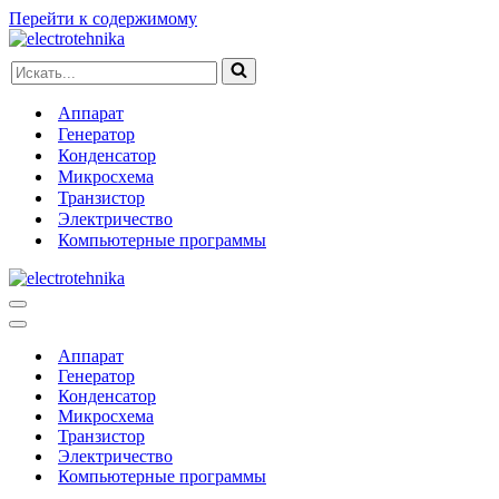
Перейти к содержимому
Искать...
Аппарат
Генератор
Конденсатор
Микросхема
Транзистор
Электричество
Компьютерные программы
Меню
навигации
Меню
навигации
Аппарат
Генератор
Конденсатор
Микросхема
Транзистор
Электричество
Компьютерные программы