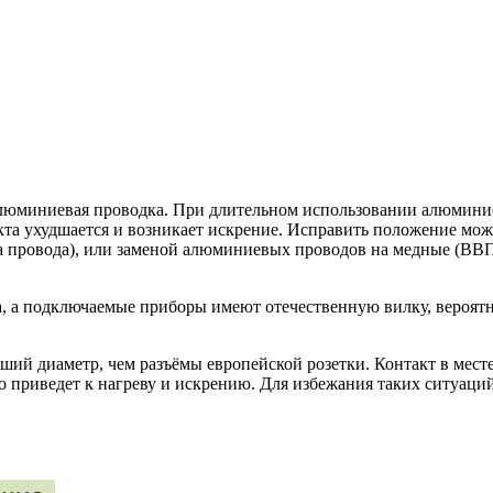
алюминиевая проводка. При длительном использовании алюмин
акта ухудшается и возникает искрение. Исправить положение мо
ка провода), или заменой алюминиевых проводов на медные (ВВ
та, а подключаемые приборы имеют отечественную вилку, вероят
ший диаметр, чем разъёмы европейской розетки. Контакт в мест
о приведет к нагреву и искрению. Для избежания таких ситуаци