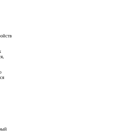
ройств
х
я,
ю
ся
арый