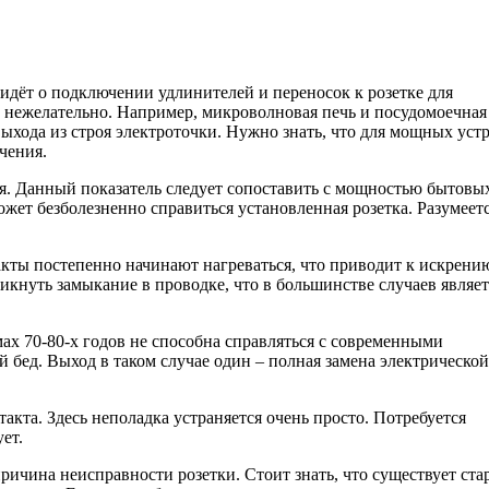
 идёт о подключении удлинителей и переносок к розетке для
 нежелательно. Например, микроволновая печь и посудомоечная
ыхода из строя электроточки. Нужно знать, что для мощных уст
чения.
ия. Данный показатель следует сопоставить с мощностью бытовы
жет безболезненно справиться установленная розетка. Разумеетс
кты постепенно начинают нагреваться, что приводит к искрени
икнуть замыкание в проводке, что в большинстве случаев являет
ах 70-80-х годов не способна справляться с современными
й бед. Выход в таком случае один – полная замена электрической
такта. Здесь неполадка устраняется очень просто. Потребуется
ет.
ричина неисправности розетки. Стоит знать, что существует ст