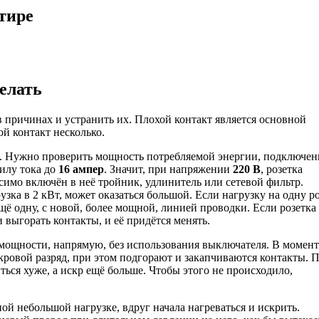
ртире
делать
 в причинах и устранить их. Плохой контакт является основной
ой контакт несколько.
зки. Нужно проверить мощность потребляемой энергии, подключе
илу тока до
16 ампер
. Значит, при напряжении
220 В
, розетка
симо включён в неё тройник, удлинитель или сетевой фильтр.
узка в 2 кВт, может оказаться большой. Если нагрузку на одну р
щё одну, с новой, более мощной, линией проводки. Если розетка
и выгорать контакты, и её придётся менять.
мощности, напрямую, без использования выключателя. В момент
кровой разряд, при этом подгорают и закапчиваются контакты. 
ься хуже, а искр ещё больше. Чтобы этого не происходило,
ой небольшой нагрузке, вдруг начала нагреваться и искрить.