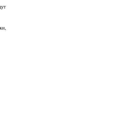
дут
ки,