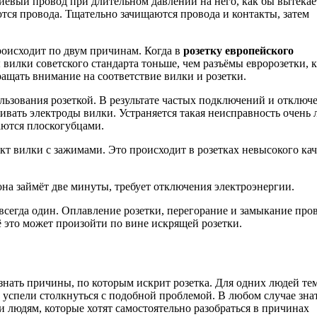
евый провод при длительном давлении на него, как бы вытекает
яются провода. Тщательно зачищаются провода и контакты, затем
роисходит по двум причинам. Когда в
розетку европейского
вилки советского стандарта тоньше, чем разъёмы евророзетки, 
ращать внимание на соответствие вилки и розетки.
льзования розеткой. В результате частых подключений и отключ
ать электроды вилки. Устраняется такая неисправность очень л
аются плоскогубцами.
кт вилки с зажимами. Это происходит в розетках невысокого кач
 она займёт две минуты, требует отключения электроэнергии.
 всегда один. Оплавление розетки, перегорание и замыкание про
 это может произойти по вине искрящей розетки.
знать причины, по которым искрит розетка. Для одних людей те
не успели столкнуться с подобной проблемой. В любом случае зна
 людям, которые хотят самостоятельно разобраться в причинах