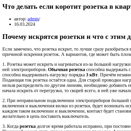
Что делать если коротит розетка в ква
автор:
admin
16.03.2024
Почему искрятся розетки и что с этим 
Если замечено, что розетка искрит, то лучше сразу разобраться
причиной искрения розеток. А вариантов, где может быть плох
1. Розетка может искрить и нагреваться из-за большой нагру
ней электроприборов.
Обычная розетка
способна выдержать с
способна выдерживать нагрузку порядка
3 кВт
. Причём незави
Подающая ток розетка остаётся одна. Для старой проводки нагр
нельзя распределить по другим линиям, необходимо добавить е
начала искрить от перегрузки, то скорей всего, в ней уже начал
2. При неправильном подключении электроприборов большой 
включения и выключения вилки из розетки, будет возникать ис
каждом таком включении и выключении, контакт будет становит
желательно в цепь поставить выключатель.
3. Когда
розетка
долгое время работала исправно, при постоянн