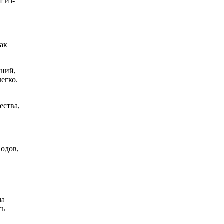
 из-
как
ений,
егко.
ества,
водов,
ма
ть