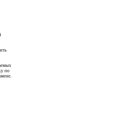
й
ить
чаемых
ку по
амене.