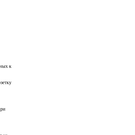
нных к
озетку
При