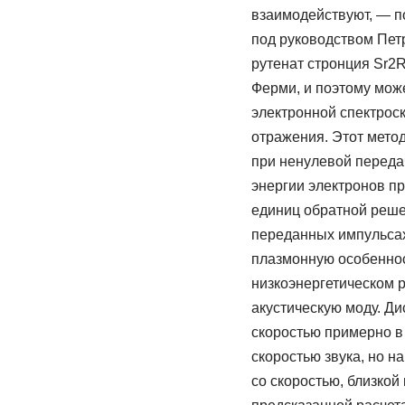
взаимодействуют, ­— 
под руководством Пет
рутенат стронция Sr2
Ферми, и поэтому мож
электронной спектрос
отражения. Этот метод
при ненулевой передач
энергии электронов п
единиц обратной реше
переданных импульсах
плазмонную особеннос
низкоэнергетическом 
акустическую моду. Д
скоростью примерно в
скоростью звука, но н
со скоростью, близкой