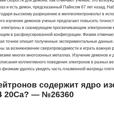
ми скорости для демона. Как отмечают ученые, это возбуж
 раз и есть демон, предсказанный Пайнсом 67 лет назад. Н
годаря высокому разрешению в миллиэлектронвольт в испо
го изучения демонов ученые предлагают повысить точность
 электроны в сканирующем просвечивающем электронном 
щем в расфокусированной конфигурации. Физики отмечают,
рая точнее опишет полученные экспериментальные данные.
нны за возникновение сверхпроводимости и играть важную р
физике многих многозонных металлах. Изучение демонов и 
описания коллективного поведения электронов в разных в
к физикам удалось увидеть часть плазмонной матрицы плот
ейтронов содержит ядро из
4 20Ca? — №26360