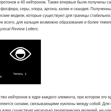
 протонов и 40 нейтронов. Также впервые были получены 
 фосфора, серы, хлора, аргона, калия и скандия. Полученн
еские модели, которые существуют для границы стабильнос
нее всего, для кальция возможно образование и более тяжел
ysical Review Letters
.
во нейтронов в ядре каждого элемента, при котором это яд
деляется силами, связывающими нуклоны между собой. Для
ядер существует несколько теоретических моделей, ни одн