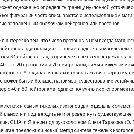
может однозначно определить границу нуклонной устойчив
 конфигурации часто описываются с использованием магич
тью заполненным оболочкам нейтронов или протонов.
я интересно тем, что число протонов в нем всегда магическ
нейтронов ядро кальция становится «дважды магическим». 
2 или 34 нейтрона. Так, в природе чаще всего встречается и
 40 — с 20 протонами и 20 нейтронами, самый тяжелый из 
нейтронов. У радиоактивных изотопов кальция с коротким п
ре может быть и больше: например, существование устойчи
ер с 40 и 50 нейтронами, однако получить их эксперимента
х легких и самых тяжелых изотопов для отдельных элемент
абильности и подтвердить или опровергнуть существующие 
сии, США, и Японии под руководством Олега Тарасова (O. B.
ичиган предложили новый метод синтеза тяжелых изотопов