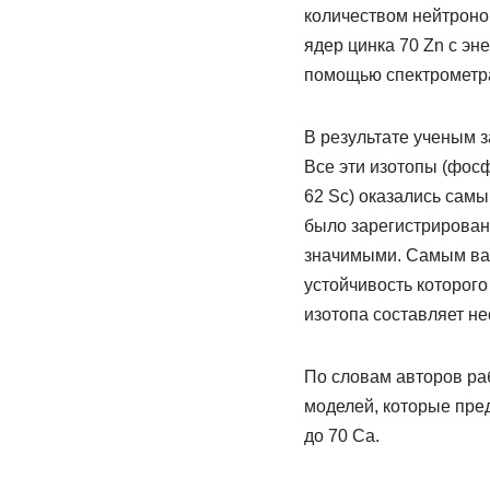
количеством нейтроно
ядер цинка 70 Zn с эн
помощью спектрометра
В результате ученым з
Все эти изотопы (фосфо
62 Sc) оказались сам
было зарегистрировано
значимыми. Самым важ
устойчивость которого
изотопа составляет не
По словам авторов ра
моделей, которые пред
до 70 Ca.