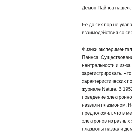
Демон Пайнса нашелся 
Ее до сих пор не удав
взаимодействия со св
Физики экспериментал
Пайнса. Существование
нейтральности и из-за
зарегистрировать. Чт
характеристических по
журнале Nature. В 19
поведение электронног
назвали плазмоном. Н
предположил, что в м
электронов из разных 
плазмоны назвали демо