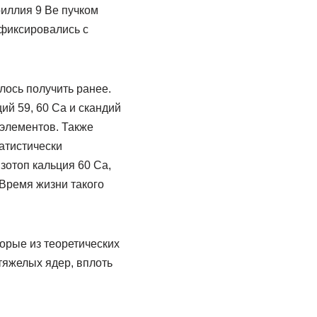
иллия 9 Be пучком
 фиксировались с
лось получить ранее.
ций 59, 60 Ca и скандий
 элементов. Также
татистически
отоп кальция 60 Ca,
 Время жизни такого
орые из теоретических
тяжелых ядер, вплоть