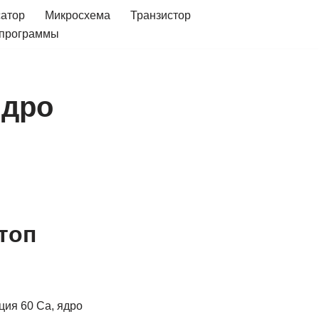
сатор
Микросхема
Транзистор
 программы
ядро
топ
ция 60 Ca, ядро