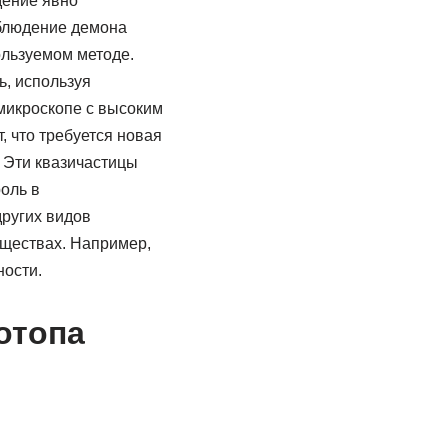
дение явно
аблюдение демона
льзуемом методе.
, используя
микроскопе с высоким
 что требуется новая
 Эти квазичастицы
оль в
других видов
еществах. Например,
ности.
отопа