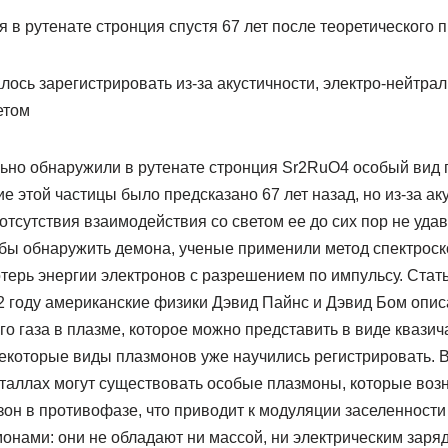
в рутенате стронция спустя 67 лет после теоретического 
алось зарегистрировать из-за акустичности, электро-нейтрал
етом
ьно обнаружили в рутенате стронция Sr2RuO4 особый вид
 этой частицы было предсказано 67 лет назад, но из-за аку
 отсутствия взаимодействия со светом ее до сих пор не уда
обы обнаружить демона, ученые применили метод спектрос
терь энергии электронов с разрешением по импульсу. Стат
52 году американские физики Дэвид Пайнс и Дэвид Бом опи
о газа в плазме, которое можно представить в виде квазич
екоторые виды плазмонов уже научились регистрировать. В
еталлах могут существовать особые плазмоны, которые воз
зон в противофазе, что приводит к модуляции заселенности 
нами: они не обладают ни массой, ни электрическим зарядо