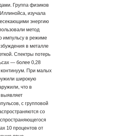
дами. Группа физиков
 Иллинойса, изучала
ересекающими энергию
пользовали метод
о импульсу в режиме
озбуждения в металле
еткой. Спектры потерь
ьсах — более 0,28
 континуум. При малых
ружили широкую
ружили, что в
д выявляет
пульсов, с групповой
распространяются со
распространяющегося
лах 10 процентов от