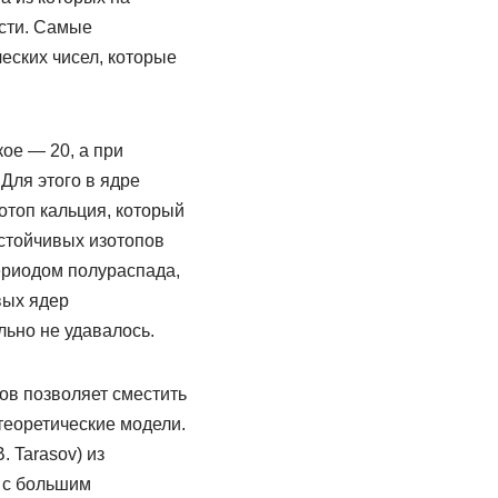
ости. Самые
еских чисел, которые
ое — 20, а при
Для этого в ядре
зотоп кальция, который
устойчивых изотопов
ериодом полураспада,
вых ядер
льно не удавалось.
ов позволяет сместить
теоретические модели.
 Tarasov) из
 с большим