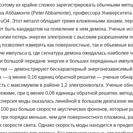
поэтому их крайне сложно зарегистрировать обычными мето
ра Аббамонте (Peter Abbamonte), профессора Университета
RuO4. Этот металл обладает тремя вложенными зонами, п
ет быть кандидатом на появление в нем демона. Ученые ис
копии потерь энергии электронов с высоким разрешением п
 позволяет измерять как поверхностные, так и объемные в
е импульса q, где сигнатура демона ожидалась наиболее ч
ри большой передаче энергии и больших переданных импул
тки — демонстрируют бесхарактерный энергонезависимый
 — q менее 0,16 единиц обратной решетки — ученые обна
ть с максимумом в районе 1,2 электронвольта. Ученые обна
режиме, при q менее 0,08 единицы обратной решетки, мето
исперсия моды оказалась линейной в большом диапазоне им
 100 раз больше скорости акустических фононов, которые 
а три порядка меньше, чем для поверхностного плазмона, 
 к скорости света. Однако скорость моды находится в преде