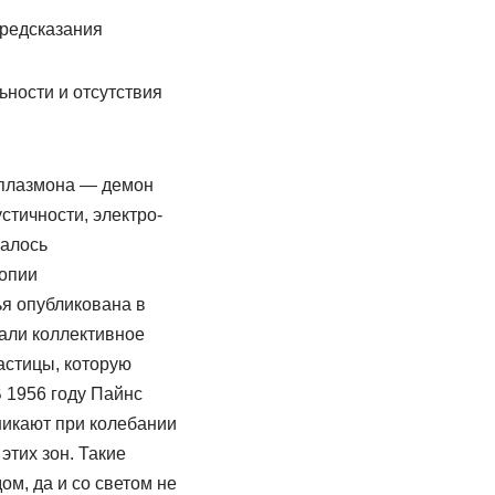
предсказания
ьности и отсутствия
 плазмона — демон
стичности, электро-
валось
копии
ья опубликована в
сали коллективное
астицы, которую
 1956 году Пайнс
никают при колебании
этих зон. Такие
м, да и со светом не