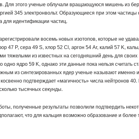
в. Для этого ученые облучали вращающуюся мишень из бер
ергией 345 электронвольт. Образующиеся при этом частицы
 для идентификации частиц.
арегистрировали восемь новых изотопов, которые не удава
р 47 P, сера 49 S, хлор 52 Cl, аргон 54 Ar, калий 57 K, каль
ыми тяжелыми из известных на сегодняшний день для своих
 одно ядро 59 K, однако эти данные пока нельзя считать с
ным из синтезированных ядер ученые называют именно из
 косвенно подтверждает «магичность» числа нейтронов 40.
сколько тысячных секунды.
боты, полученные результаты позволили подтвердить некот
полагают, что для кальция возможно образование и более 