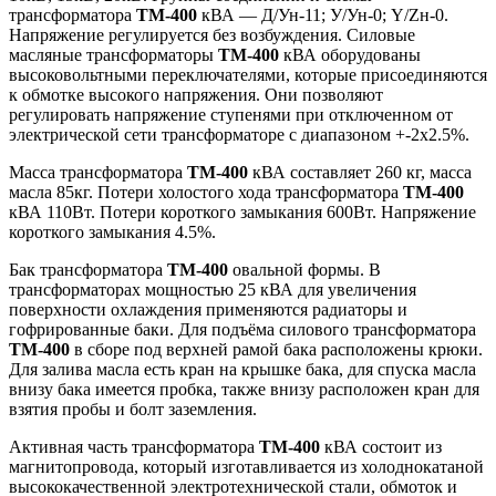
трансформатора
ТМ-400
кВА — Д/Ун-11; У/Ун-0; Y/Zн-0.
Напряжение регулируется без возбуждения. Силовые
масляные трансформаторы
ТМ-400
кВА оборудованы
высоковольтными переключателями, которые присоединяются
к обмотке высокого напряжения. Они позволяют
регулировать напряжение ступенями при отключенном от
электрической сети трансформаторе с диапазоном +-2х2.5%.
Масса трансформатора
ТМ-400
кВА составляет 260 кг, масса
масла 85кг. Потери холостого хода трансформатора
ТМ-400
кВА 110Вт. Потери короткого замыкания 600Вт. Напряжение
короткого замыкания 4.5%.
Бак трансформатора
ТМ-400
овальной формы. В
трансформаторах мощностью 25 кВА для увеличения
поверхности охлаждения применяются радиаторы и
гофрированные баки. Для подъёма силового трансформатора
ТМ-400
в сборе под верхней рамой бака расположены крюки.
Для залива масла есть кран на крышке бака, для спуска масла
внизу бака имеется пробка, также внизу расположен кран для
взятия пробы и болт заземления.
Активная часть трансформатора
ТМ-400
кВА состоит из
магнитопровода, который изготавливается из холоднокатаной
высококачественной электротехнической стали, обмоток и