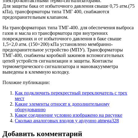
электро-контактными термо-сигнализаторами.
Для защиты бака от избыточного давления свыше 0,75 атм.(75
кПа), трансформаторы типа ТМГ 400, снабжаются
предохранительным клапаном.
На трансформаторах типа ТМГ-400. для обеспечения выброса
газов и масла из трансформатора при внутренних
повреждениях и от избыточного давления в баке свыше
1,5÷2,0 атм. (150÷200) кПа установлено мембранно-
предохранительное устройство (МПУ). Трансформаторы
ТМГ-400, снабжены коробкой зажимов вспомогательных
цепей устройств сигнализации и защиты. Контакты
термометрического сигнализатора и мановакуумметра
выведены в клеммную колодку.
Похожие публикации:
Как подключить перекрестный переключатель с трех
мест
Какие элементы относят к дополнительному
оборудованию
Какое соединение условно изображено на рисунке
Сколько аналоговых входов у ардуино atmega328
Добавить комментарий