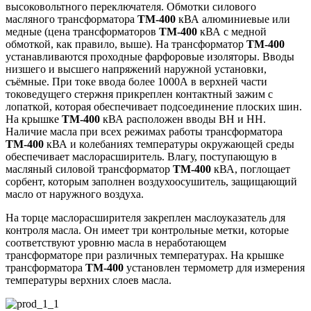
высоковольтного переключателя. Обмотки силового
масляного трансформатора
ТМ-400
кВА алюминиевые или
медные (цена трансформаторов
ТМ-400
кВА с медной
обмоткой, как правило, выше). На трансформатор
ТМ-400
устанавливаются проходные фарфоровые изоляторы. Вводы
низшего и высшего напряжений наружной установки,
съёмные. При токе ввода более 1000А в верхней части
токоведущего стержня прикреплен контактный зажим с
лопаткой, которая обеспечивает подсоединение плоских шин.
На крышке
ТМ-400
кВА расположен вводы ВН и НН.
Наличие масла при всех режимах работы трансформатора
ТМ-400
кВА и колебаниях температуры окружающей среды
обеспечивает маслорасширитель. Влагу, поступающую в
масляный силовой трансформатор
ТМ-400
кВА, поглощает
сорбент, которым заполнен воздухоосушитель, защищающий
масло от наружного воздуха.
На торце маслорасширителя закреплен маслоуказатель для
контроля масла. Он имеет три контрольные метки, которые
соответствуют уровню масла в неработающем
трансформаторе при различных температурах. На крышке
трансформатора
ТМ-400
установлен термометр для измерения
температуры верхних слоев масла.