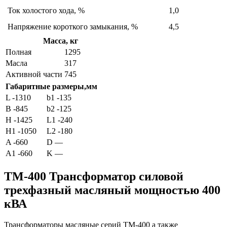
Ток холостого хода, %
1,0
Напряжение короткого замыкания, %
4,5
Масса, кг
Полная
1295
Масла
317
Активной части
745
Габаритные размеры,мм
L -1310
b1 -135
B -845
b2 -125
H -1425
L1 -240
H1 -1050
L2 -180
A -660
D —
A1 -660
K —
ТМ-400 Трансформатор силовой
трехфазный масляный мощностью 400
кВА
Трансформаторы масляные серий ТМ-400 а также