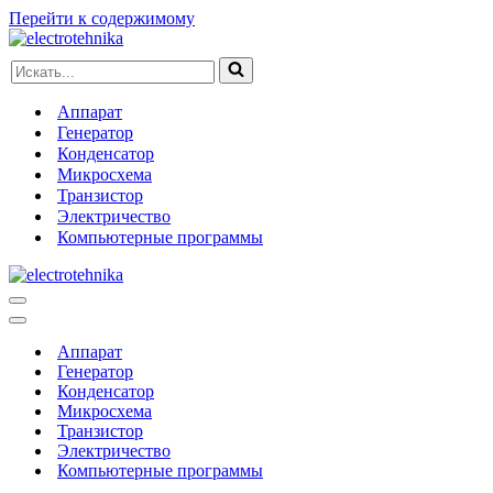
Перейти к содержимому
Искать...
Аппарат
Генератор
Конденсатор
Микросхема
Транзистор
Электричество
Компьютерные программы
Меню
навигации
Меню
навигации
Аппарат
Генератор
Конденсатор
Микросхема
Транзистор
Электричество
Компьютерные программы