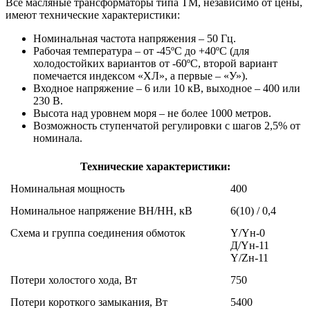
Все масляные трансформаторы типа ТМ, независимо от цены,
имеют технические характеристики:
Номинальная частота напряжения – 50 Гц.
Рабочая температура – от -45ºC до +40ºC (для
холодостойких вариантов от -60ºC, второй вариант
помечается индексом «ХЛ», а первые – «У»).
Входное напряжение – 6 или 10 кВ, выходное – 400 или
230 В.
Высота над уровнем моря – не более 1000 метров.
Возможность ступенчатой регулировки с шагов 2,5% от
номинала.
Технические характеристики:
Номинальная мощность
400
Номинальное напряжение ВН/НН, кВ
6(10) / 0,4
Схема и группа соединения обмоток
Y/Yн-0
Д/Yн-11
Y/Zн-11
Потери холостого хода, Вт
750
Потери короткого замыкания, Вт
5400