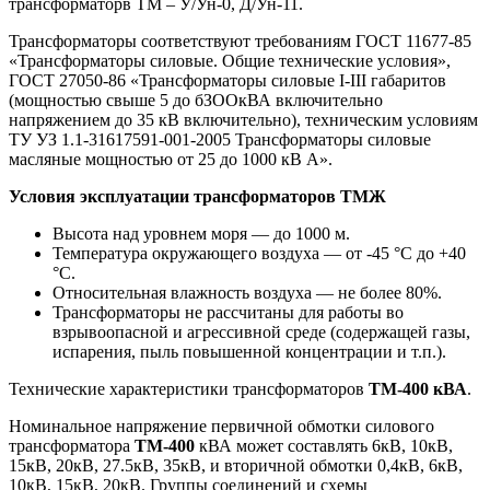
трансформаторв ТМ – У/Ун-0, Д/Ун-11.
Трансформаторы соответствуют требованиям ГОСТ 11677-85
«Трансформаторы силовые. Общие технические условия»,
ГОСТ 27050-86 «Трансформаторы силовые I-III габаритов
(мощностью свыше 5 до бЗООкВА включительно
напряжением до 35 кВ включительно), техническим условиям
ТУ УЗ 1.1-31617591-001-2005 Трансформаторы силовые
масляные мощностью от 25 до 1000 кВ А».
Условия эксплуатации трансформаторов ТМЖ
Высота над уровнем моря — до 1000 м.
Температура окружающего воздуха — от -45 °С до +40
°С.
Относительная влажность воздуха — не более 80%.
Трансформаторы не рассчитаны для работы во
взрывоопасной и агрессивной среде (содержащей газы,
испарения, пыль повышенной концентрации и т.п.).
Технические характеристики трансформаторов
ТМ-400
кВА
.
Номинальное напряжение первичной обмотки силового
трансформатора
ТМ-400
кВА может составлять 6кВ, 10кВ,
15кВ, 20кВ, 27.5кВ, 35кВ, и вторичной обмотки 0,4кВ, 6кВ,
10кВ, 15кВ, 20кВ. Группы соединений и схемы