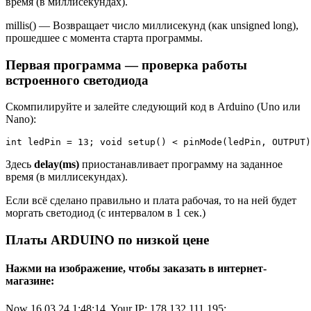
время (в миллисекундах).
millis() — Возвращает число миллисекунд (как unsigned long),
прошедшее с момента старта программы.
Первая программа — проверка работы
встроенного светодиода
Скомпилируйте и залейте следующий код в Arduino (Uno или
Nano):
int ledPin = 13; void setup() < pinMode(ledPin, OUTPUT)
Здесь
delay(ms)
приостанавливает программу на заданное
время (в миллисекундах).
Если всё сделано правильно и плата рабочая, то на ней будет
моргать светодиод (с интервалом в 1 сек.)
Платы ARDUINO по низкой цене
Нажми на изображение, чтобы заказать в интернет-
магазине:
Now 16.03.24 1:48:14, Your IP: 178.132.111.195;