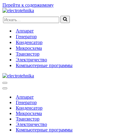
Перейти к содержимому
Искать...
Аппарат
Генератор
Конденсатор
Микросхема
Транзистор
Электричество
Компьютерные программы
Меню
навигации
Меню
навигации
Аппарат
Генератор
Конденсатор
Микросхема
Транзистор
Электричество
Компьютерные программы