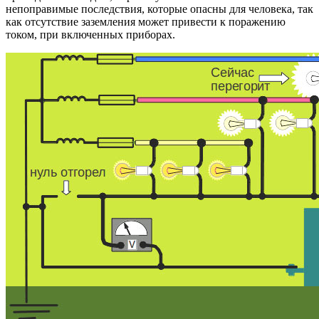
непоправимые последствия, которые опасны для человека, так
как отсутствие заземления может привести к поражению
током, при включенных приборах.