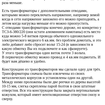
раза меньше.
Есть трансформаторы с дополнительными отводами,
которыми можно переключать напряжение, например зимой
когда в сети напряжение занижено его можно приподнять, а
летом когда нагрузка меньше его можно приопустить.
С отводами трансформаторы конечно дороже, но конкретно у
ТСЗ-6-380/220 (они кстати алюминием намотаны) есть место
куда можно 5-8 витков провода обычного одножильного
электрического медного 6 кв.мм. без проблем домотать, и это
либо добавит либо сбросит вольт 15-24 (в зависимости в
какую обмотку Вы их подключите и как сфазируете).
У этого трансформатора один виток почти 3 вольта.
В первичную обмотку можно провод и 4 кв.мм подмотать. И
будет вам дёшево и удобно.
Конструкцию из трансформаторов мы сделали одну для трёх.
Трансформаторы сначала были извлечены из своих
металлических корпусов и установлены один на другой.
Между ними проложены были две реечки из дерева высотой
10-15 мм, слегка скреплены парой болтов в свои штатные
отверстия. Вся эта конструкция была закрыта вертикальным
кожухом, который имеет вентиляционные отверстия снизу и
сверху.