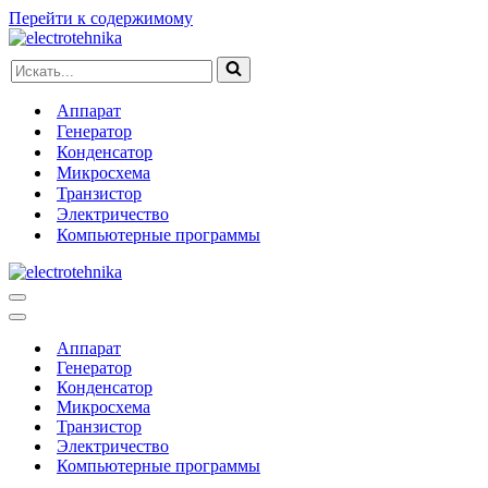
Перейти к содержимому
Искать...
Аппарат
Генератор
Конденсатор
Микросхема
Транзистор
Электричество
Компьютерные программы
Меню
навигации
Меню
навигации
Аппарат
Генератор
Конденсатор
Микросхема
Транзистор
Электричество
Компьютерные программы