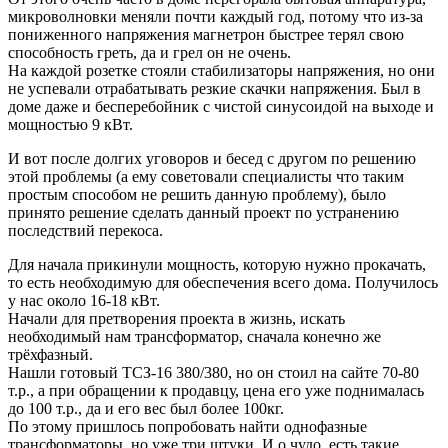
микроволновки меняли почти каждый год, потому что из-за
пониженного напряжения магнетрон быстрее терял свою
способность греть, да и грел он не очень.
На каждой розетке стояли стабилизаторы напряжения, но они
не успевали отрабатывать резкие скачки напряжения. Был в
доме даже и бесперебойник с чистой синусоидой на выходе и
мощностью 9 кВт.
И вот после долгих уговоров и бесед с другом по решению
этой проблемы (а ему советовали специалисты что таким
простым способом не решить данную проблему), было
принято решение сделать данный проект по устранению
последствий перекоса.
Для начала прикинули мощность, которую нужно прокачать,
то есть необходимую для обеспечения всего дома. Получилось
у нас около 16-18 кВт.
Начали для претворения проекта в жизнь, искать
необходимый нам трансформатор, сначала конечно же
трёхфазный.
Нашли готовый ТСЗ-16 380/380, но он стоил на сайте 70-80
т.р., а при обращении к продавцу, цена его уже поднималась
до 100 т.р., да и его вес был более 100кг.
По этому пришлось попробовать найти однофазные
трансформаторы, но уже три штуки. И о чудо, есть такие,