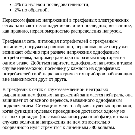
4% по нулевой последовательности;
2% по обратной.
Перекосом фазных напряжений в трехфазных электрических
сетях называют несовпадение величин последних, вызванное,
как правило, неравномерностью распределения нагрузок.
Трехфазная сеть, питающая потребителей с трехфазным
питанием, нагружена равномерно, неравномерные нагрузки
возникает обычно при раздаче напряжения однофазным
потребителям, например разводка по разным квартирам на
одном этаже. Добиться паритета однофазных нагрузок в таком
случае невозможно, поскольку у каждого из однофазных
потребителей свой парк электрических приборов работающих
вне зависимости друг от друга.
В трехфазных сетях с глухозаземленной нейтралью
выравниванием фазных напряжений занимается нейтраль, она
защищает от опасного перекоса, вызванного однофазным
подключением. Ситуацию меняют обрывы нулевых проводов,
когда функции нулевых проводников достаются одному из
фазных проводов (по самой малонагруженной фазе), в таких
случаях величина напряжения на нем относительно
оборванного нуля стремится к линейным 380 вольтам.