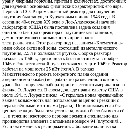
урану, ядерным горючим, притом в количествах, достаточных
для изучения основных физических характеристик его ядра.
Первый в СССР промышленный реактор для получения
плутония был запущен Курчатовым в июне 1948 года. В
середине 40-х годов ХХ века в Лос-Аламосской научной
лаборатории (США) была поставлена задача создания
опытного быстрого реактора с плутониевым топливом,
демонстрирующего возможность производства
электроэнергии. Этот реактор под названием «Клементина»
имел объём активной зоны, состоящей из металлического
плутония, 2,5 л и охлаждался ртутью. Сборка реактора
началась в 1946 г., критичность была достигнута в ноябре
1946 г. Энергетический пуск состоялся в марте 1949 г. Реактор
работал на мощности 25 кВт (тепл.). В рамках
Манхэттенского проекта (секретного плана создания
американской бомбы) вся работа по разделению изотопов
урана была поручена лаборатории известного американского
физика Э. Лоуренса. В своем докладе правительству США в
июле 1941 г. Лоуренс писал: «Открылась новая чрезвычайно
важная возможность для использования цепной реакции с
неразделёнными изотопами [урана]. По-видимому, если бы
цепная реакция была осуществлена, можно было бы вести её
… в течение некоторого периода времени специально для
производства элемента с атомным номером 94 [плутония]…
Если бы имелись в распоряжении… большие количества