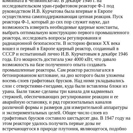
комбината в Челябинске-40. В декабре 1946 г. на
исследовательском уран-графитовом реакторе Ф-1 под
руководством И.В. Курчатова была впервые в Европе
осуществлена самоподдерживающая цепная реакция. Пуск
реактора Ф-1, который до сих пор служит науке, дал
возможность измерить необходимые ядерные константы,
выбрать оптимальную конструкцию первого промышленного
реактора, исследовать вопросы регулирования и
радиационной безопасности. В историю физики ХХ века
вошел и первый в Европе ядерный реактор, созданный в
СССР и испытанный лично И.В. Курчатовым в декабре 1946
года. Его мощность достигала уже 4000 кВт, что давало
возможность на базе полученного опыта создавать
промышленные реакторы. Сам реактор располагался в
бетонированном котловане, на дно которого были уложены
восемь слоев графитовых брусков. Над ними укладывались
слои с отверстиями-гнездами, куда были вставлены блоки из
урана. Были также сделаны три канала для кадмиевых
стержней, обеспечивающих регулирование реакции и ее
аварийную остановку, и ряд горизонтальных каналов
различной формы и размеров для измерительной аппаратуры
и экспериментальных целей. Общее число слоев из
графитовых брусков составило шестьдесят два. В 1947 году на
этом реакторе удалось получить первые дозы не
встречающегося в природе плутония, являющегося, подобно