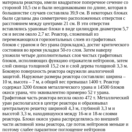
материала реактора, имели квадратное поперечное сечение со
стороной 10,5 см и были неодинаковыми по длине, которая в
большинстве случаев составляла 39,9 см. В некоторых блоках
были сделаны два симметрично расположенных отверстия с
расстоянием между центрами 21 см. В эти отверстия
вставлялись урановые блоки в виде цилиндров диаметром 5,7
см и весом около 2,7 кг. Реактор, сложенный из
перемежающихся горизонтальных слоев из графитовых
блоков с ураном и без урана (прокладок), достиг критического
состояния во время укладки 50-го слоя. Затем наверху
уложили четыре дополнительных слоя чистых графитовых
блоков, исполняющих функцию отражателя нейтронов, затем
слой свинца толщиной 15,2 см и слой дерева толщиной 3,3 м.
Боковую поверхность реактора окружили аналогичной
защитой. Наружные размеры реактора составляли: ширина –
10 м, высота – 7 м, а общий вес превышал 1400 т. Реактор
содержал 3200 блоков металлического урана и 14500 блоков
окиси урана, что эквивалентно примерно 52 т урана.
Графитовая часть реактора весила около 472 т. Металлический
уран располагался в центре реактора и образовывал
центральную решетку шириной 4,3 м, глубиной 3,3 м и
высотой 3,3 м, находившуюся между 16-м и 18-м слоями
реактора. Блоки окиси урана распределялись по внешней
части активной зоны реактора, где поток нейтронов меньше и
поэтому слабее паразитное поглощение нейтронов