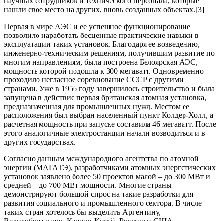
научных сотрудников и технического персонала, которые
нашли свое место на других, вновь созданных объектах.[3]
Первая в мире АЭС и ее успешное функционирование
позволило наработать бесценные практические навыки в
эксплуатации таких установок. Благодаря ее возведению,
инженерно-техническим решениям, получившим развитие по
многим направлениям, была построена Белоярская АЭС,
мощность которой подошла к 300 мегаватт. Одновременно
проходило негласное соревнование СССР с другими
странами. Уже в 1956 году завершилось строительство и была
запущена в действие первая британская атомная установка,
предназначенная для промышленных нужд. Местом ее
расположения был выбран населенный пункт Колдер-Холл, а
расчетная мощность при запуске составила 46 мегаватт. После
этого аналогичные электростанции начали возводиться и в
других государствах.
Согласно данным международного агентства по атомной
энергии (МАГАТЭ), разработчиками атомных энергетических
установок заявлено более 50 проектов малой – до 300 МВт и
средней – до 700 МВт мощности. Многие страны
демонстрируют большой спрос на такие разработки для
развития социального и промышленного сектора. В числе
таких стран хотелось бы выделить Аргентину,
Великобританию, Канаду, Китай, Россию и США.