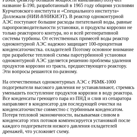
название Б-190, разработанный в 1965 году общими усилиями
Курчатовского института и «Специального института»
Доллежаля (НИИ-8/НИКИЭТ). В реактор одноконтурной
АЭС поступают большие расходы питательной воды, равные
паропроизводительности установки, и продукты коррозии не
только реакторного контура, но и всей регенеративной
системы турбины. От естественных примесей воды реактор
одноконтурной АЭС надежно защищает 100-процентная
конденсатоочистка. охладителей Поэтому основное внимание
при разработке тепловой схемы паротурбинной установки
одноконтурной АЭС уделяется решению проблемы удаления
продуктов коррозии из тракта, предшествующего реактору.
Эти вопросы решаются по-разному.
На отечественных одноконтурных АЭС с РБМК-1000
подогреватели высокого давления не устанавливают, стремясь
уменьшить поступление продуктов коррозии в воду реактора.
Все конденсаты греющего пара из ПНД и слив из сепаратора
направляют в конденсатор для последующей очистки на
конденсатоочистке совместно с турбинным конденсатом.
Потеря тепловой экономичности, вызываемая сливом в
конденсатор этих потоков компенсируется установкой после
каждого подогревателя низкого давления охладителей
дренажей, что усложняет схему.