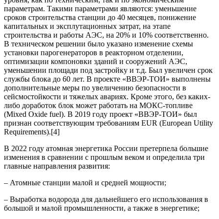
параметрам. Такими параметрами являются: уменьшение
сроков строительства станции до 40 месяцев, понижение
капитальных и эксплутационных затрат, на этапе
строительства и работы АЭС, на 20% и 10% соответственно.
В техническом решении было указано изменение схемы
установки парогенераторов в реакторном отделении,
оптимизации компоновки зданий и сооружений АЭС,
уменьшении площади под застройку и т.д. Был увеличен срок
службы блока до 60 лет. В проекте «ВВЭР-ТОИ» выполнены
дополнительные меры по увеличению безопасности в
сейсмостойкости и тяжелых авариях. Кроме этого, без каких-
либо доработок блок может работать на МОКС-топливе
(Mixed Oxide fuel). В 2019 году проект «ВВЭР-ТОИ» был
признан соответствующим требованиям EUR (European Utility
Requirements).[4]
В 2022 году атомная энергетика России претерпела большие
изменения в сравнении с прошлым веком и определила три
главные направления развития:
– Атомные станции малой и средней мощности;
– Выработка водорода для дальнейшего его использования в
большой и малой промышленности, а также в энергетике;