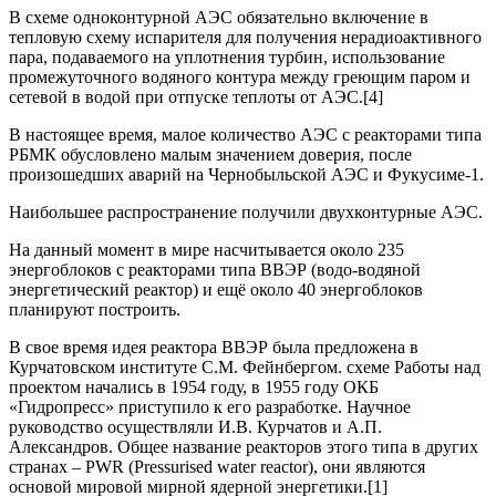
В схеме одноконтурной АЭС обязательно включение в
тепловую схему испарителя для получения нерадиоактивного
пара, подаваемого на уплотнения турбин, использование
промежуточного водяного контура между греющим паром и
сетевой в водой при отпуске теплоты от АЭС.[4]
В настоящее время, малое количество АЭС с реакторами типа
РБМК обусловлено малым значением доверия, после
произошедших аварий на Чернобыльской АЭС и Фукусиме-1.
Наибольшее распространение получили двухконтурные АЭС.
На данный момент в мире насчитывается около 235
энергоблоков с реакторами типа ВВЭР (водо-водяной
энергетический реактор) и ещё около 40 энергоблоков
планируют построить.
В свое время идея реактора ВВЭР была предложена в
Курчатовском институте С.М. Фейнбергом. схеме Работы над
проектом начались в 1954 году, в 1955 году ОКБ
«Гидропресс» приступило к его разработке. Научное
руководство осуществляли И.В. Курчатов и А.П.
Александров. Общее название реакторов этого типа в других
странах – PWR (Pressurised water reactor), они являются
основой мировой мирной ядерной энергетики.[1]