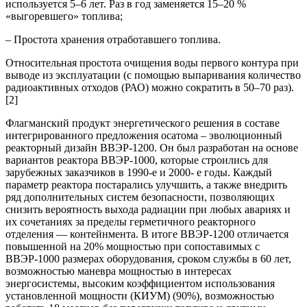
используется 5–6 лет. Раз в год заменяется 15–20 %
«выгоревшего» топлива;
– Простота хранения отработавшего топлива.
Относительная простота очищения воды первого контура при
выводе из эксплуатации (с помощью выпаривания количество
радиоактивных отходов (РАО) можно сократить в 50–70 раз).
[2]
Флагманский продукт энергетического решения в составе
интегрированного предложения осатома – эволюционный
реакторный дизайн ВВЭР-1200. Он был разработан на основе
вариантов реактора ВВЭР-1000, которые строились для
зарубежных заказчиков в 1990-е и 2000- е годы. Каждый
параметр реактора постарались улучшить, а также внедрить
ряд дополнительных систем безопасности, позволяющих
снизить вероятность выхода радиации при любых авариях и
их сочетаниях за пределы герметичного реакторного
отделения — контейнмента. В итоге ВВЭР-1200 отличается
повышенной на 20% мощностью при сопоставимых с
ВВЭР-1000 размерах оборудования, сроком службы в 60 лет,
возможностью маневра мощностью в интересах
энергосистемы, высоким коэффициентом использования
установленной мощности (КИУМ) (90%), возможностью