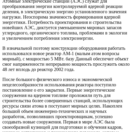
Атомные электрические станции (АЭС) служат для
преобразования энергии контролируемой ядерной реакции
деления, в электрическую энергию установленного значения
нагрузки. Неоспорима значимость формирования ядерной
энергетики. Потребность проектирования и строительства
новейших АЭС, диктуется уменьшением мировых запасов
углеродного, органического топлива, проблемами в экологии
и увеличением потребления электроэнергии.
В изначальной поэтому конструкции оборудования работать
использовался новое реактор АМ-1 (малым атом вопросы
мирный), с мощностью 5 МВт. базу Данный обеспечит объект
смог напряженности непрерывно мощность прослужить около
48 лет вплодь до реактор 2002 года.
После большого физического износа и экономической
нецелесообразности использования реактора поступило
постановление о его закрытии. Первые энергетические
сооружения на ядерном топливе проложили путь для
строительства более совершенных станций, использующих
ресурсы связи атома в поступают мирных целях. Накоплен
большой объем инженерно-технических и научных
разработок, позволивших проектировщикам, успешно
создавать новые сооружения. Первая в мире АЭС была
своеобразной кузницей для подготовки и обучения кадров,