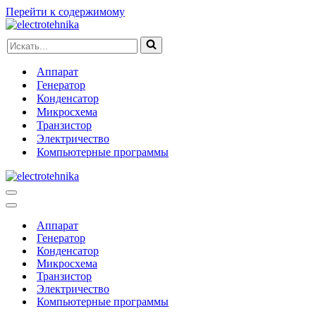
Перейти к содержимому
Искать...
Аппарат
Генератор
Конденсатор
Микросхема
Транзистор
Электричество
Компьютерные программы
Меню
навигации
Меню
навигации
Аппарат
Генератор
Конденсатор
Микросхема
Транзистор
Электричество
Компьютерные программы