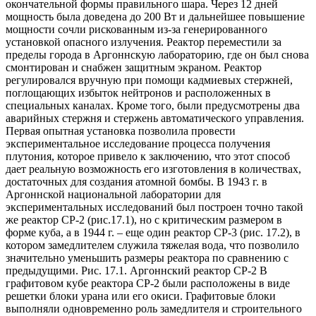
окончательной формы правильного шара. Через 12 дней
мощность была доведена до 200 Вт и дальнейшее повышение
мощности сочли рискованным из-за генерированного
установкой опасного излучения. Реактор переместили за
пределы города в Аргоннскую лабораторию, где он был снова
смонтирован и снабжен защитным экраном. Реактор
регулировался вручную при помощи кадмиевых стержней,
поглощающих избыток нейтронов и расположенных в
специальных каналах. Кроме того, были предусмотрены два
аварийных стержня и стержень автоматического управления.
Первая опытная установка позволила провести
экспериментальное исследование процесса получения
плутония, которое привело к заключению, что этот способ
дает реальную возможность его изготовления в количествах,
достаточных для создания атомной бомбы. В 1943 г. в
Аргоннской национальной лаборатории для
экспериментальных исследований был построен точно такой
же реактор СР-2 (рис.17.1), но с критическим размером в
форме куба, а в 1944 г. – еще один реактор СР-3 (рис. 17.2), в
котором замедлителем служила тяжелая вода, что позволило
значительно уменьшить размеры реактора по сравнению с
предыдущими. Рис. 17.1. Аргоннский реактор СР-2 В
графитовом кубе реактора СР-2 были расположены в виде
решетки блоки урана или его окиси. Графитовые блоки
выполняли одновременно роль замедлителя и строительного