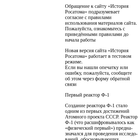
Обращение к сайту «История
Росатома» подразумевает
согласие с правилами
использования материалов сайта.
Пожалуйста, ознакомьтесь с
приведёнными правилами до
начала работы
Новая версия сайта «История
Росатома» работает в тестовом
режиме.
Если вы нашли опечатку или
ошибку, пожалуйста, сообщите
об этом через форму обратной
связи
Первый реактор Ф-1
Созда­ние реак­тора Ф-1 стало
одним из пер­вых достиже­ний
Атом­ного про­екта СССР. Реак­тор
Ф-1 (что расшиф­ро­вы­ва­лось как
«физи­че­ский пер­вый») пред­на­
зна­чался для про­ве­де­ния иссле­до­
ва­ний, обос­но­вы­вающих