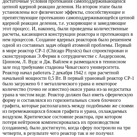
достаточные условия протекания самоподдерживающейся
цепной ядерной реакции деления. На втором этапе были
установлены все физические эффекты, способствующие и
препятствующие протеканию самоподдерживающейся цепной
ядерной реакции деления, т.е. ускоряющие и замедляющие
этот процесс. И, наконец, были проведены количественные
расчеты, касающиеся конструкции реактора и протекающих в
нем процессов. Создание ядерных реакторов было решением
одной из составных задач общей атомной проблемы. Первый
в мире реактор СР-1 (Chicago Physics) был спроектирован и
сконструирован Э.Ферми в сотрудничестве с Андерсоном,
Цинном, Л. Вудс и Дж. Вайлем и размещался в теннисном
зале под трибунами стадиона Чикагского университета.
Реактор начал работать 2 декабря 1942 г. при расчетной
начальной мощности 0,5 Вт. В первый урановый реактор СР-1
было загружено 6 т металлического урана и некоторое
количество (точно не известно) окиси урана из-за недостатка
урана в чистом виде. Реактор должен был иметь сферическую
форму и составлялся из горизонтальных слоев блочного
графита, которые располагались между подобными же слоями
из перемежающихся блоков графита и урана, охлаждаемых
воздухом. Критическое состояние реактора, при котором
потеря нейтронов компенсировалась их производством
(созданием), было достигнуто, когда сферу построили на три
четверти, в результате чего реактор так и не получил