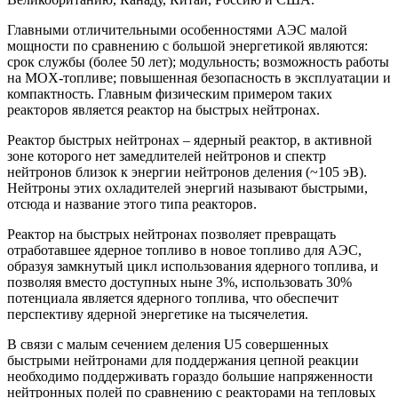
Главными отличительными особенностями АЭС малой
мощности по сравнению с большой энергетикой являются:
срок службы (более 50 лет); модульность; возможность работы
на MOX-топливе; повышенная безопасность в эксплуатации и
компактность. Главным физическим примером таких
реакторов является реактор на быстрых нейтронах.
Реактор быстрых нейтронах – ядерный реактор, в активной
зоне которого нет замедлителей нейтронов и спектр
нейтронов близок к энергии нейтронов деления (~105 эВ).
Нейтроны этих охладителей энергий называют быстрыми,
отсюда и название этого типа реакторов.
Реактор на быстрых нейтронах позволяет превращать
отработавшее ядерное топливо в новое топливо для АЭС,
образуя замкнутый цикл использования ядерного топлива, и
позволяя вместо доступных ныне 3%, использовать 30%
потенциала является ядерного топлива, что обеспечит
перспективу ядерной энергетике на тысячелетия.
В связи с малым сечением деления U5 совершенных
быстрыми нейтронами для поддержания цепной реакции
необходимо поддерживать гораздо большие напряженности
нейтронных полей по сравнению с реакторами на тепловых