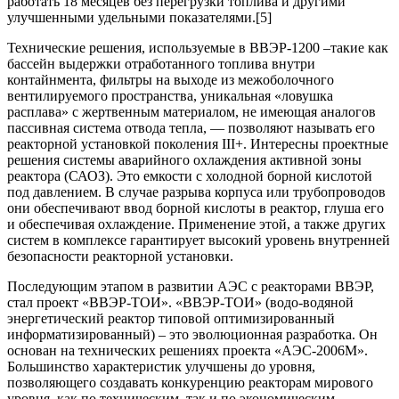
работать 18 месяцев без перегрузки топлива и другими
улучшенными удельными показателями.[5]
Технические решения, используемые в ВВЭР-1200 –такие как
бассейн выдержки отработанного топлива внутри
контайнмента, фильтры на выходе из межоболочного
вентилируемого пространства, уникальная «ловушка
расплава» с жертвенным материалом, не имеющая аналогов
пассивная система отвода тепла, — позволяют называть его
реакторной установкой поколения III+. Интересны проектные
решения системы аварийного охлаждения активной зоны
реактора (САОЗ). Это емкости с холодной борной кислотой
под давлением. В случае разрыва корпуса или трубопроводов
они обеспечивают ввод борной кислоты в реактор, глуша его
и обеспечивая охлаждение. Применение этой, а также других
систем в комплексе гарантирует высокий уровень внутренней
безопасности реакторной установки.
Последующим этапом в развитии АЭС с реакторами ВВЭР,
стал проект «ВВЭР-ТОИ». «ВВЭР-ТОИ» (водо-водяной
энергетический реактор типовой оптимизированный
информатизированный) – это эволюционная разработка. Он
основан на технических решениях проекта «АЭС-2006М».
Большинство характеристик улучшены до уровня,
позволяющего создавать конкуренцию реакторам мирового
уровня, как по техническим, так и по экономическим