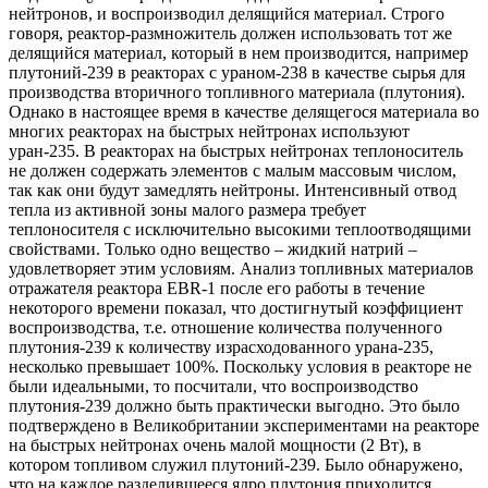
нейтронов, и воспроизводил делящийся материал. Строго
говоря, реактор-размножитель должен использовать тот же
делящийся материал, который в нем производится, например
плутоний-239 в реакторах с ураном-238 в качестве сырья для
производства вторичного топливного материала (плутония).
Однако в настоящее время в качестве делящегося материала во
многих реакторах на быстрых нейтронах используют
уран-235. В реакторах на быстрых нейтронах теплоноситель
не должен содержать элементов с малым массовым числом,
так как они будут замедлять нейтроны. Интенсивный отвод
тепла из активной зоны малого размера требует
теплоносителя с исключительно высокими теплоотводящими
свойствами. Только одно вещество – жидкий натрий –
удовлетворяет этим условиям. Анализ топливных материалов
отражателя реактора EBR-1 после его работы в течение
некоторого времени показал, что достигнутый коэффициент
воспроизводства, т.е. отношение количества полученного
плутония-239 к количеству израсходованного урана-235,
несколько превышает 100%. Поскольку условия в реакторе не
были идеальными, то посчитали, что воспроизводство
плутония-239 должно быть практически выгодно. Это было
подтверждено в Великобритании экспериментами на реакторе
на быстрых нейтронах очень малой мощности (2 Вт), в
котором топливом служил плутоний-239. Было обнаружено,
что на каждое разделившееся ядро плутония приходится