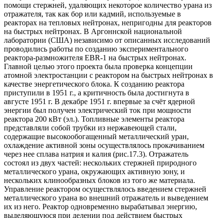
помощи стержней, удаляющих некоторое количество урана из
отражателя, так как бор или кадмий, используемые в
реакторах на тепловых нейтронах, непригодны для реакторов
на быстрых нейтронах. В Аргоннской национальной
лаборатории (США) независимо от описанных исследований
проводились работы по созданию экспериментального
реактора-размножителя EBR-1 на быстрых нейтронах.
Главной целью этого проекта была проверка концепции
атомной электростанции с реактором на быстрых нейтронах в
качестве энергетического блока. К созданию реактора
приступили в 1951 г., а критичность была достигнута в
августе 1951 г. В декабре 1951 г. впервые за счёт ядерной
энергии был получен электрический ток при мощности
реактора 200 кВт (эл.). Топливные элементы реактора
представляли собой трубки из нержавеющей стали,
содержащие высокообогащенный металлический уран,
охлаждение активной зоны осуществлялось прокачиванием
через нее сплава натрия и калия (рис.17.3). Отражатель
состоял из двух частей: нескольких стержней природного
металлического урана, окружающих активную зону, и
нескольких клинообразных блоков из того же материала.
Управление реактором осуществлялось введением стержней
металлического урана во внешний отражатель и выведением
их из него. Реактор одновременно вырабатывал энергию,
выделяющуюся при делении под действием быстрых