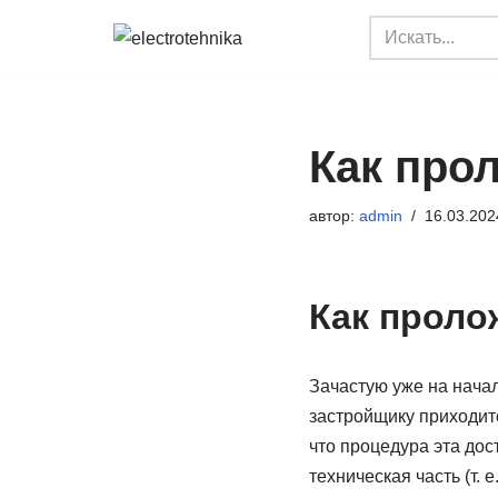
Перейти
к
содержимому
Как про
автор:
admin
16.03.202
Как проло
Зачастую уже на начал
застройщику приходитс
что процедура эта до
техническая часть (т.