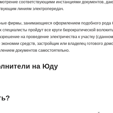
смотрение соответствующими инстанциями документов, да
твующим линиям электропередач.
ные фирмы, занимающиеся оформлением подобного рода б
х специалисты пройдут все круги бюрократической волокит
азрешение на проведение электричества к участку (сданно
ю экономии средств, застройщик или владелец готового дом
лением документов самостоятельно.
олнители на Юду
ть?