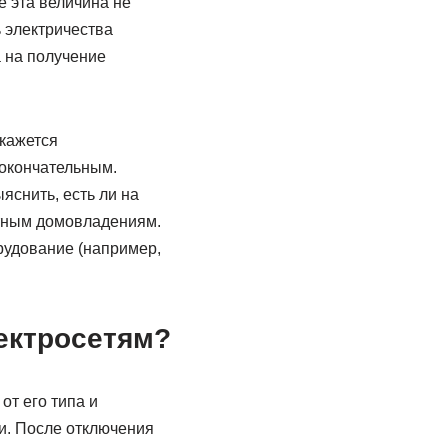
ке эта величина не
 электричества
 на получение
кажется
окончательным.
яснить, есть ли на
тным домовладениям.
рудование (например,
ектросетям?
т его типа и
и. После отключения