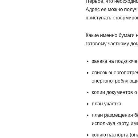
Первое, что необходи
Адрес ее можно получи
приступать к формиро
Какие именно бумаги 
готовому частному дом
заявка на подключе
список энергопотре
энергопотребляющих
копии документов о
план участка
план размещения бл
используя карту, и
копию паспорта (он