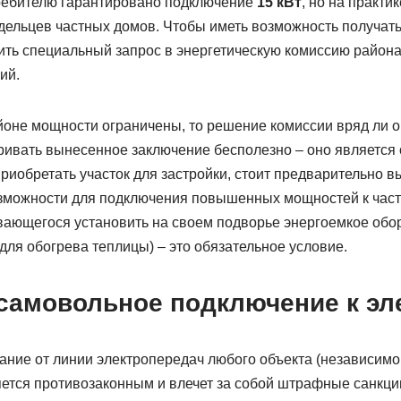
ребителю гарантировано подключение
15 кВт
, но на практи
адельцев частных домов. Чтобы иметь возможность получать
ить специальный запрос в энергетическую комиссию района
ий.
оне мощности ограничены, то решение комиссии вряд ли о
ивать вынесенное заключение бесполезно – оно является 
риобретать участок для застройки, стоит предварительно вы
озможности для подключения повышенных мощностей к час
вающегося установить на своем подворье энергоемкое обо
ля обогрева теплицы) – это обязательное условие.
 самовольное подключение к эл
ние от линии электропередач любого объекта (независимо о
яется противозаконным и влечет за собой штрафные санкци