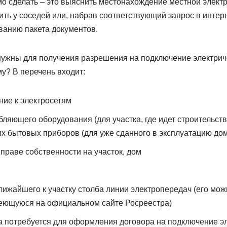
мо сделать – это выяснить местонахождение местной электр
ть у соседей или, набрав соответствующий запрос в интер
ванию пакета документов.
нужны для получения разрешения на подключение электриче
у? В перечень входит:
ние к электросетям
бляющего оборудования (для участка, где идет строительст
 бытовых приборов (для уже сданного в эксплуатацию дом
 праве собственности на участок, дом
ижайшего к участку столба линии электропередач (его мож
меющуюся на официальном сайте Росреестра)
а потребуется для оформления договора на подключение э