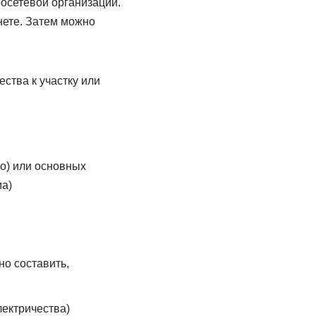
осетевой организации.
нете. Затем можно
ства к участку или
во) или основных
а)
но составить,
лектричества)