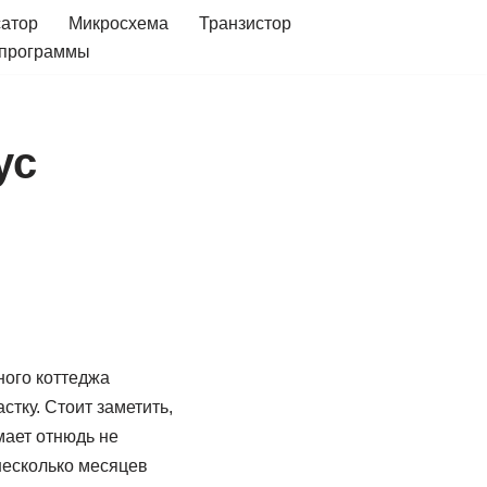
сатор
Микросхема
Транзистор
 программы
ус
ного коттеджа
стку. Стоит заметить,
мает отнюдь не
 несколько месяцев