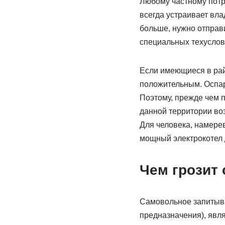
Любому частному пот
всегда устраивает вл
больше, нужно отправ
специальных техуслов
Если имеющиеся в рай
положительным. Оспар
Поэтому, прежде чем п
данной территории в
Для человека, намере
мощный электрокотел д
Чем грозит
Самовольное запитыва
предназначения), явл