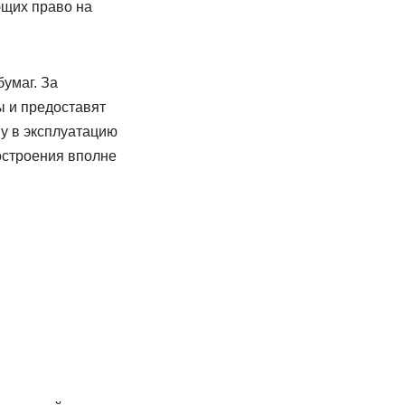
ющих право на
умаг. За
ы и предоставят
му в эксплуатацию
остроения вполне