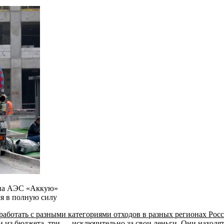
а на АЭС «Аккую»
ся в полную силу
аботать с разными категориями отходов в разных регионах Росс
и из бюджета, три — исключительно за свои деньги
. Они находят