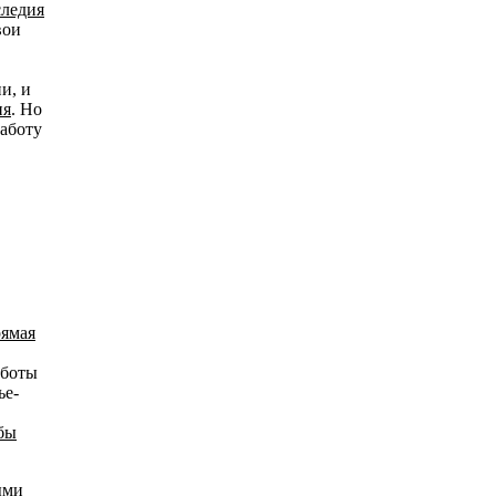
следия
вои
и, и
ия
. Но
работу
рямая
аботы
ье-
бы