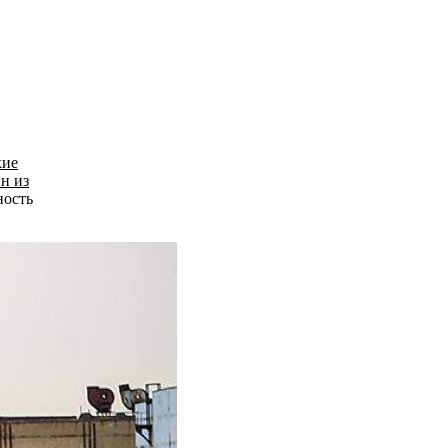
кие
н из
ность