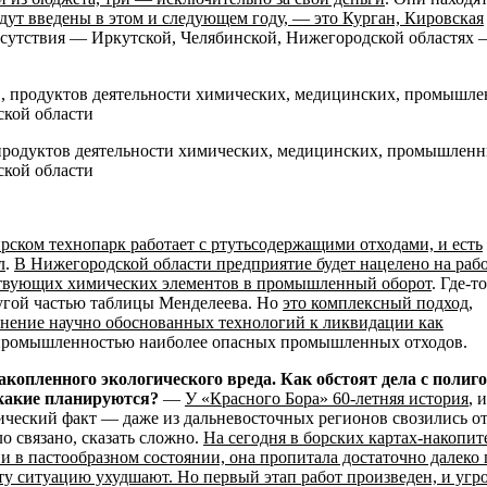
дут введены в этом и следующем году, — это Курган, Кировская
рисутствия — Иркутской, Челябинской, Нижегородской областях
 продуктов деятельности химических, медицинских, промышлен
ской области
рском технопарк работает с ртутьсодержащими отходами, и есть
л
.
В Нижегородской области предприятие будет нацелено на рабо
тствующих химических элементов в промышленный оборот
. Где-т
другой частью таблицы Менделеева. Но
это комплексный подход,
нение научно обоснованных технологий к ликвидации как
 промышленностью наиболее опасных промышленных отходов.
опленного экологического вреда. Как обстоят дела с полиг
какие планируются?
—
У «Красного Бора» 60-летняя история
, 
рический факт — даже из дальневосточных регионов свозились о
о связано, сказать сложно.
На сегодня в борских картах-накопит
 и в пастообразном состоянии, она пропитала достаточно далеко 
эту ситуацию ухудшают. Но первый этап работ произведен, и угр