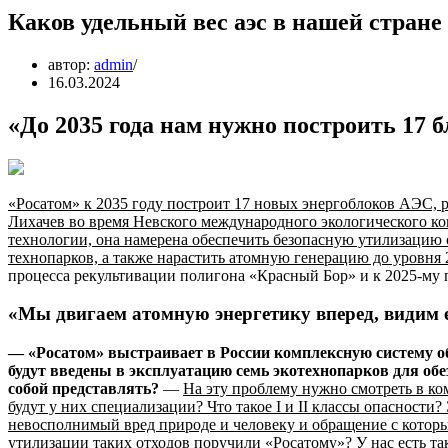
Каков удельный вес аэс в нашей стране
автор:
admin
16.03.2024
«До 2035 года нам нужно построить 17 
«Росатом» к 2035 году построит 17 новых энергоблоков АЭС, 
Лихачев во время Невского международного экологического ко
технологии, она намерена обеспечить безопасную утилизацию от
технопарков, а также нарастить атомную генерацию до уровня
процесса рекультивации полигона «Красный Бор» и к 2025-му п
«Мы двигаем атомную энергетику вперед, видим е
—
«Росатом» выстраивает в России комплексную систему обр
будут введены в эксплуатацию семь экотехнопарков для обез
собой представлять?
—
На эту проблему нужно смотреть в ко
будут у них специализации? Что такое I и II классы опасност
невосполнимый вред природе и человеку и обращение с которы
утилизации таких отходов поручили «Росатому»?
У нас есть т