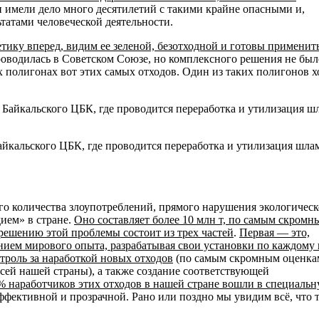
 и имели дело много десятилетий с такими крайне опасными и,
ьтатами человеческой деятельности.
тику вперед, видим ее зеленой, безотходной и готовы применит
роводилась в Советском Союзе, но комплексного решения не был
х полигонах вот этих самых отходов. Один из таких полигонов 
йкальского ЦБК, где проводится переработка и утилизация шла
ого количества злоупотреблений, прямого нарушения экологическ
ием» в стране.
Оно составляет более 10 млн т, по самым скромн
 решению этой проблемы состоит из трех частей
.
Первая — это,
анием мирового опыта, разрабатывая свои установки по каждому
троль за наработкой новых отходов
(по самым скромным оценка
всей нашей страны), а также создание соответствующей
% наработчиков этих отходов в нашей стране вошли в специаль
эффективной и прозрачной. Рано или поздно мы увидим всё, что 