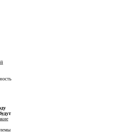
ей
сность
оду
будут
акие
блемы