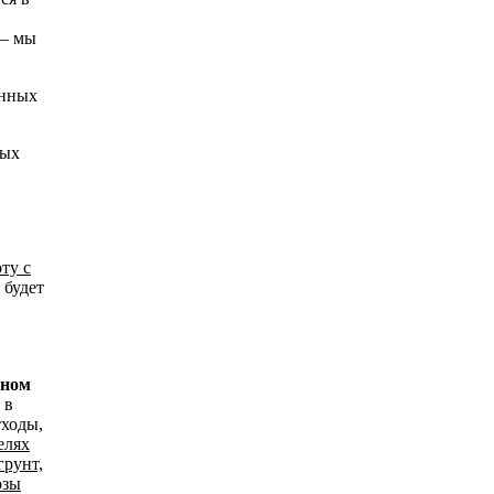
 — мы
ных
ту с
о будет
оном
и в
тходы,
елях
грунт,
озы