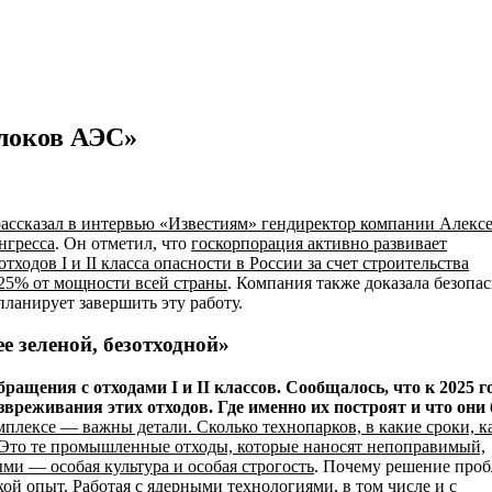
блоков АЭС»
рассказал в интервью «Известиям» гендиректор компании Алекс
нгресса
. Он отметил, что
госкорпорация активно развивает
ходов I и II класса опасности в России за счет строительства
 25% от мощности всей страны
. Компания также доказала безопа
ланирует завершить эту работу.
е зеленой, безотходной»
ащения с отходами I и II классов. Сообщалось, что к 2025 г
вреживания этих отходов. Где именно их построят и что они 
мплексе — важны детали. Сколько технопарков, в какие сроки, к
и? Это те промышленные отходы, которые наносят непоправимый,
ми — особая культура и особая строгость
. Почему решение про
акой опыт. Работая с ядерными технологиями, в том числе и с