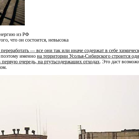
энергию из РФ
ого, что он состоится, невысока
 переработать — все они так или иначе содержат в себе химичес
, поэтому именно
на территории Усолья-Сибирского строится оди
в первую очередь, на ртутьсодержащих отходах
. Это даст возмож
ом.