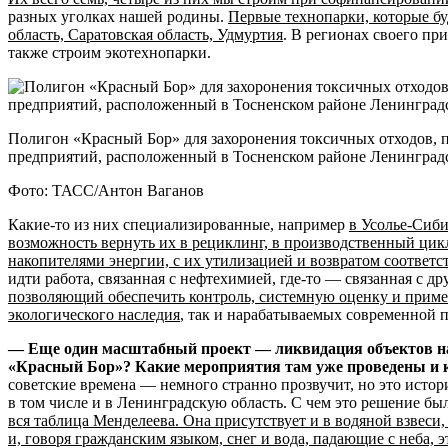
разных уголках нашей родины.
Первые технопарки, которые бу
область, Саратовская область, Удмуртия
. В регионах своего п
также строим экотехнопарки.
Полигон «Красный Бор» для захоронения токсичных отходов,
предприятий, расположенный в Тосненском районе Ленинград
Фото: ТАСС/Антон Ваганов
Какие-то из них специализированные, например
в Усолье-Сиби
возможность вернуть их в рециклинг, в производственный цик
накопителями энергии, с их утилизацией и возвратом соотве
идти работа, связанная с нефтехимией, где-то — связанная с 
позволяющий обеспечить контроль, системную оценку и приме
экологического наследия
, так и нарабатываемых современной
— Еще один масштабный проект — ликвидация объектов нак
«Красный Бор»? Какие мероприятия там уже проведены и 
советские времена — немного странно прозвучит, но это исто
в том числе и в Ленинградскую область. С чем это решение был
вся таблица Менделеева. Она присутствует и в водяной взвеси,
и, говоря гражданским языком, снег и вода, падающие с неба, 