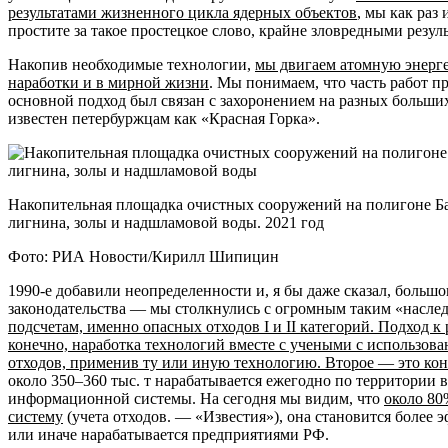
результатами жизненного цикла ядерных объектов
, мы как раз
простите за такое простецкое слово, крайне зловредными резул
Накопив необходимые технологии,
мы двигаем атомную энерге
наработки и в мирной жизни
. Мы понимаем, что часть работ п
основной подход был связан с захоронением на разных больши
известен петербуржцам как «Красная Горка».
Накопительная площадка очистных сооружений на полигоне Ба
лигнина, золы и надшламовой воды. 2021 год
Фото: РИА Новости/Кирилл Шипицин
1990-е добавили неопределенности и, я бы даже сказал, больш
законодательства — мы столкнулись с огромным таким «наслед
подсчетам, именно опасных отходов I и II категорий. Подход к
конечно, наработка технологий вместе с учеными с использов
отходов, применив ту или иную технологию. Второе — это кон
около 350–360 тыс. т нарабатывается ежегодно по территории 
информационной системы. На сегодня мы видим, что
около 80
систему
(учета отходов. — «Известия»), она становится более 
или иначе нарабатывается предприятиями РФ.