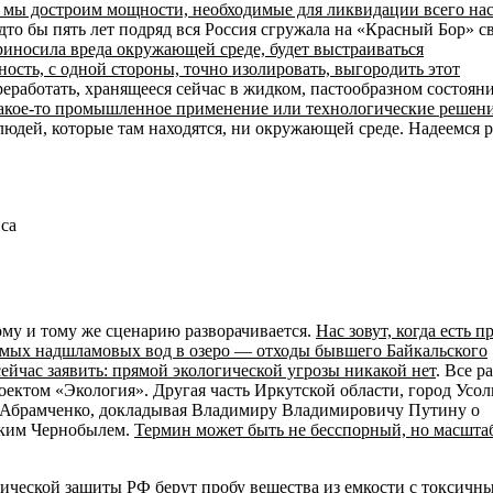
а мы достроим мощности, необходимые для ликвидации всего на
будто бы пять лет подряд вся Россия сгружала на «Красный Бор» с
риносила вреда окружающей среде, будет выстраиваться
ность, с одной стороны, точно изолировать, выгородить этот
еработать, хранящееся сейчас в жидком, пастообразном состояни
ь какое-то промышленное применение или технологические решен
 людей, которые там находятся, ни окружающей среде. Надеемся 
пса
му и тому же сценарию разворачивается.
Нас зовут, когда есть п
аемых надшламовых вод в озеро — отходы бывшего Байкальского
ейчас заявить: прямой экологической угрозы никакой нет
. Все р
ектом «Экология». Другая часть Иркутской области, город Усол
а Абрамченко, докладывая Владимиру Владимировичу Путину о
еским Чернобылем.
Термин может быть не бесспорный, но масшта