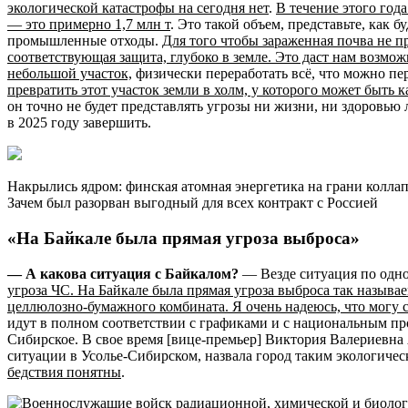
экологической катастрофы на сегодня нет
.
В течение этого год
— это примерно 1,7 млн т
. Это такой объем, представьте, как 
промышленные отходы.
Для того чтобы зараженная почва не п
соответствующая защита, глубоко в земле. Это даст нам возмож
небольшой участок,
физически переработать всё, что можно пер
превратить этот участок земли в холм, у которого может быт
он точно не будет представлять угрозы ни жизни, ни здоровью
в 2025 году завершить.
Накрылись ядром: финская атомная энергетика на грани колла
Зачем был разорван выгодный для всех контракт с Россией
«
На Байкале была прямая угроза выброса
»
— А какова ситуация с Байкалом?
— Везде ситуация по одно
угроза ЧС. На Байкале была прямая угроза выброса так назыв
целлюлозно-бумажного комбината. Я очень надеюсь, что могу с
идут в полном соответствии с графиками и с национальным про
Сибирское. В свое время [вице-премьер] Виктория Валериевн
ситуации в Усолье-Сибирском, назвала город таким экологич
бедствия понятны
.