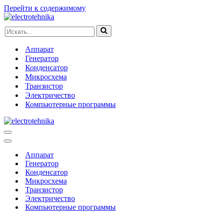
Перейти к содержимому
Искать...
Аппарат
Генератор
Конденсатор
Микросхема
Транзистор
Электричество
Компьютерные программы
Меню
навигации
Меню
навигации
Аппарат
Генератор
Конденсатор
Микросхема
Транзистор
Электричество
Компьютерные программы