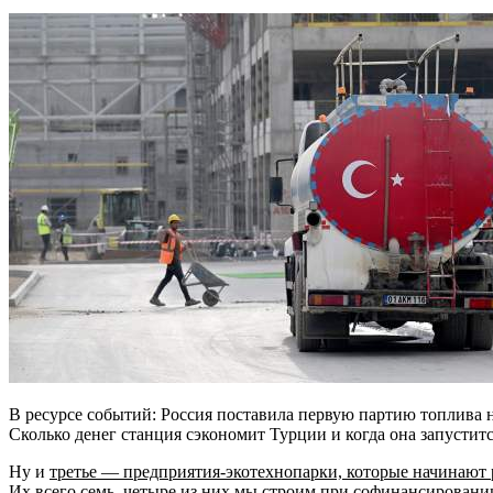
В ресурсе событий: Россия поставила первую партию топлив
Сколько денег станция сэкономит Турции и когда она запустит
Ну и
третье — предприятия-экотехнопарки, которые начинают р
Их всего семь, четыре из них мы строим при софинансировани