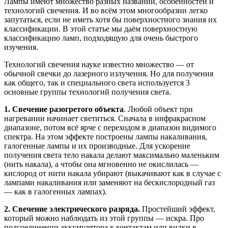
Лампы имеют множество разных названий, особенностей и
технологий свечения. И во всём этом многообразии легко
запутаться, если не иметь хотя бы поверхностного знания их
классификации. В этой статье мы даём поверхностную
классификацию ламп, подходящую для очень быстрого
изучения.
Технологий свечения науке известно множество — от
обычной свечки до лазерного излучения. Но для получения
как общего, так и специального света используется 3
основные группы технологий получения света.
1. Свечение разогретого объекта
. Любой объект при
нагревании начинает светиться. Сначала в инфракрасном
диапазоне, потом всё ярче с переходом в диапазон видимого
спектра. На этом эффекте построены лампы накаливания,
галогенные лампы и их производные. Для ускорение
получения света тело накала делают максимально маленьким
(нить накала), а чтобы она мгновенно не окислилась —
кислород от нити накала убирают (выкачивают как в случае с
лампами накаливания или заменяют на бескислородный газ
— как в галогенных лампах).
2. Свечение электрического разряда.
Простейший эффект,
который можно наблюдать из этой группы — искра. Про
подсоединении аккумулятора к контактам или вилки в