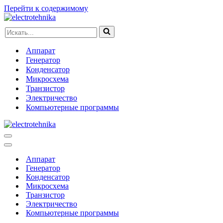
Перейти к содержимому
Искать...
Аппарат
Генератор
Конденсатор
Микросхема
Транзистор
Электричество
Компьютерные программы
Меню
навигации
Меню
навигации
Аппарат
Генератор
Конденсатор
Микросхема
Транзистор
Электричество
Компьютерные программы