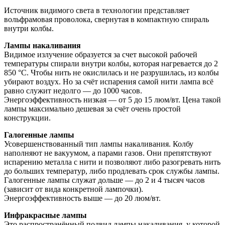
Источник видимого света в технологии представляет
вольфрамовая проволока, свернутая в компактную спираль
внутри колбы.
Лампы накаливания
Видимое излучение образуется за счет высокой рабочей
температуры спирали внутри колбы, которая нагревается до 2
850 °C. Чтобы нить не окислилась и не разрушилась, из колбы
убирают воздух. Но за счёт испарения самой нити лампа всё
равно служит недолго — до 1000 часов.
Энергоэффективность низкая — от 5 до 15 люм/вт. Цена такой
лампы максимально дешевая за счёт очень простой
конструкции.
Галогенные лампы
Усовершенствованный тип лампы накаливания. Колбу
наполняют не вакуумом, а парами газов. Они препятствуют
испарению металла с нити и позволяют либо разогревать нить
до больших температур, либо продлевать срок службы лампы.
Галогенные лампы служат дольше — до 2 и 4 тысяч часов
(зависит от вида конкретной лампочки).
Энергоэффективность выше — до 20 люм/вт.
Инфракрасные лампы
Это распространённый подвид лампы накаливания, у которой