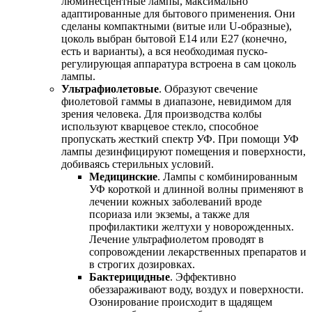
люминесцентные лампы, максимально
адаптированные для бытового применения. Они
сделаны компактными (витые или U-образные),
цоколь выбран бытовой Е14 или Е27 (конечно,
есть и варианты), а вся необходимая пуско-
регулирующая аппаратура встроена в сам цоколь
лампы.
Ультрафиолетовые
. Образуют свечение
фиолетовой гаммы в диапазоне, невидимом для
зрения человека. Для производства колбы
используют кварцевое стекло, способное
пропускать жесткий спектр УФ. При помощи УФ
лампы дезинфицируют помещения и поверхности,
добиваясь стерильных условий.
Медицинские
. Лампы с комбинированным
УФ короткой и длинной волны применяют в
лечении кожных заболеваний вроде
псориаза или экземы, а также для
профилактики желтухи у новорожденных.
Лечение ультрафиолетом проводят в
сопровождении лекарственных препаратов и
в строгих дозировках.
Бактерицидные
. Эффективно
обеззараживают воду, воздух и поверхности.
Озонирование происходит в щадящем