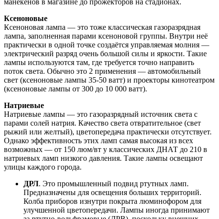
манекенов в магазине до прожекторов на стадионах.
Ксеноновые
Ксеноновая лампа — это тоже классическая газоразрядная
лампа, заполненная парами ксеноновой группы. Внутри неё
практически в одной точке создаётся управляемая молния —
электрический разряд очень большой силы и яркости. Такие
лампы используются там, где требуется точно направить
поток света. Обычно это 2 применения — автомобильный
свет (ксеноновые лампы 35-50 ватт) и проекторы кинотеатром
(ксеноновые лампы от 300 до 10 000 ватт).
Натриевые
Натриевые лампы — это газоразрядный источник света с
парами солей натрия. Качество света отвратительное (свет
рыжий или желтый), цветопередача практически отсутствует.
Однако эффективность этих ламп самая высокая из всех
возможных — от 150 люм/вт у классических ДНАТ до 210 в
натриевых ламп низкого давления. Такие лампы освещают
улицы каждого города.
ДРЛ
. Это промышленный подвид ртутных ламп.
Предназначены для освещения больших территорий.
Колба приборов изнутри покрыта люминофором для
улучшенной цветопередачи. Лампы иногда принимают
за ртутно-вольфрамовые (ДРВ), поскольку внешних