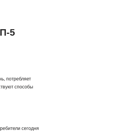
П‑5
нь, потребляет
ествуют способы
требители сегодня