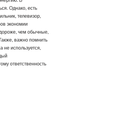
энергию. В
ся. Однако, есть
ильник, телевизор,
бов экономии
дороже, чем обычные,
Также, важно помнить
а не используется,
ждый
тому ответственность