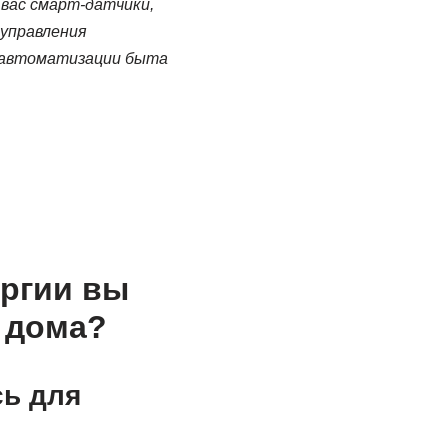
 вас смарт-датчики,
 управления
я автоматизации быта
ергии вы
с дома?
сь для