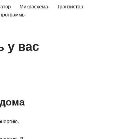
сатор
Микросхема
Транзистор
 программы
 у вас
 дома
энергию.