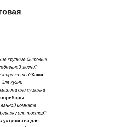
говая
кие крупные бытовые
седневной жизни?
лектричество?
Какие
 для кухни
 машина или сушилка
троприборы
 ванной комнате
офеварку или тостер?
с устройства для