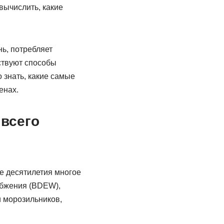
вычислить, какие
нь, потребляет
ествуют способы
 знать, какие самые
енах.
всего
ие десятилетия многое
абжения (BDEW),
и морозильников,