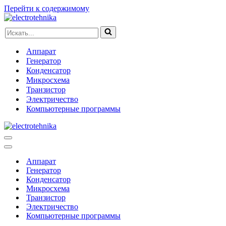
Перейти к содержимому
Искать...
Аппарат
Генератор
Конденсатор
Микросхема
Транзистор
Электричество
Компьютерные программы
Меню
навигации
Меню
навигации
Аппарат
Генератор
Конденсатор
Микросхема
Транзистор
Электричество
Компьютерные программы