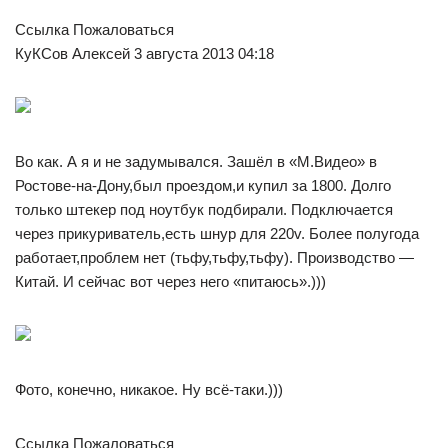
Ссылка Пожаловаться
КуКСов Алексей 3 августа 2013 04:18
Во как. А я и не задумывался. Зашёл в «М.Видео» в
Ростове-на-Дону,был проездом,и купил за 1800. Долго
только штекер под ноутбук подбирали. Подключается
через прикуриватель,есть шнур для 220v. Более полугода
работает,проблем нет (тьфу,тьфу,тьфу). Производство —
Китай. И сейчас вот через него «питаюсь».)))
Фото, конечно, никакое. Ну всё-таки.)))
Ссылка Пожаловаться