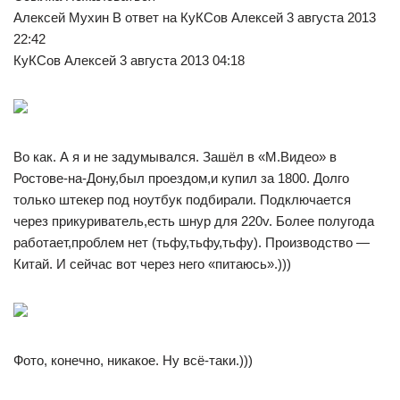
Алексей Мухин В ответ на КуКСов Алексей 3 августа 2013
22:42
КуКСов Алексей 3 августа 2013 04:18
Во как. А я и не задумывался. Зашёл в «М.Видео» в
Ростове-на-Дону,был проездом,и купил за 1800. Долго
только штекер под ноутбук подбирали. Подключается
через прикуриватель,есть шнур для 220v. Более полугода
работает,проблем нет (тьфу,тьфу,тьфу). Производство —
Китай. И сейчас вот через него «питаюсь».)))
Фото, конечно, никакое. Ну всё-таки.)))