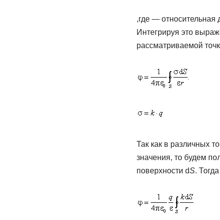
,где — относительная 
Интегрируя это выраж
рассматриваемой точк
Так как в различных т
значения, то будем пол
поверхности d
S
. Тогд