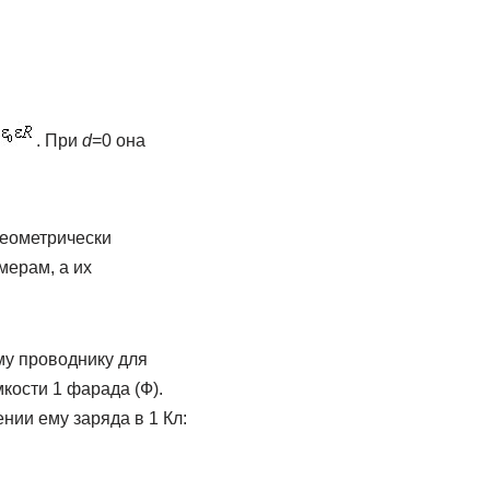
. При
d
=0 она
геометрически
ерам, а их
му проводнику для
кости 1 фарада (Ф).
нии ему заряда в 1 Кл: