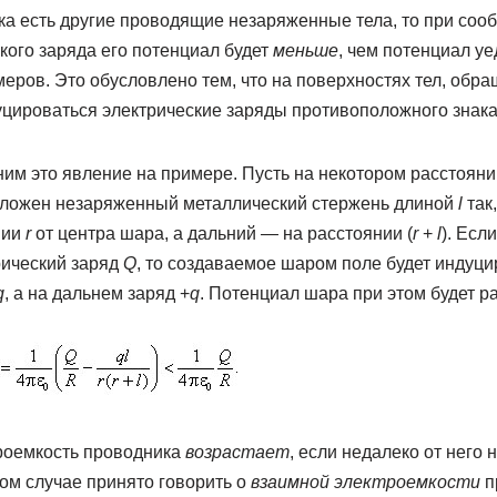
ка есть другие проводящие незаряженные тела, то при соо
кого заряда его потенциал будет
меньше
, чем потенциал у
еров. Это обусловлено тем, что на поверхностях тел, обр
уцироваться электрические заряды противоположного знака
ним это явление на примере. Пусть на некотором расстоян
ложен незаряженный металлический стержень длиной
l
так,
нии
r
от центра шара, а дальний — на расстоянии (
r
+
l
). Есл
ический заряд
Q
, то создаваемое шаром поле будет индуц
q
, а на дальнем заряд +
q
. Потенциал шара при этом будет р
роемкость проводника
возрастает
, если недалеко от него 
ом случае принято говорить о
взаимной электроемкости
п