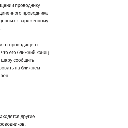
бщении проводнику
единенного проводника
ащенных к заряженному
.
ии от проводящего
 что его ближний конец
и шару сообщить
ировать на ближнем
авен
находятся другие
роводников.