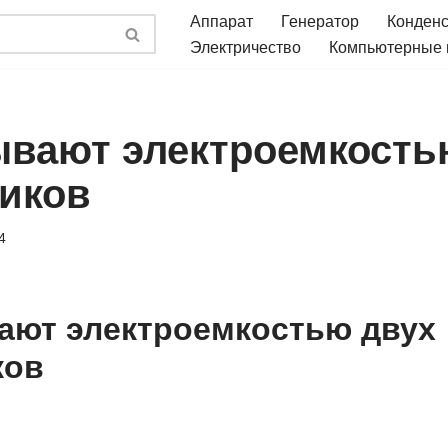
Аппарат
Генератор
Конден
Электричество
Компьютерные
ывают электроемкость
иков
4
ают электроемкостью двух
ков