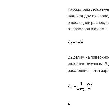
Рассмотрим
уединенн
вдали от других пров
q
последний распредел
от размеров и формы 
Выделим на поверхно
является точечным. В 
расстояние
r
, этот за