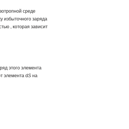
изотропной среде
ку избыточного заряда
тью , которая зависит
аряд этого элемента
от элемента d
S
на