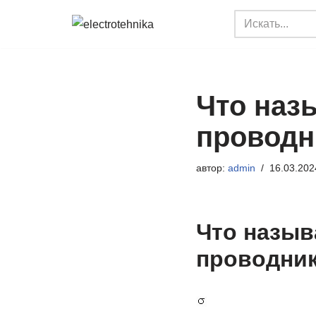
Перейти
к
содержимому
Что наз
проводн
автор:
admin
16.03.202
Что назыв
проводни