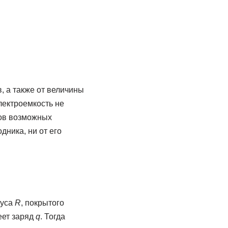
, а также от величины
лектроемкость не
ров возможных
дника, ни от его
иуса
R
, покрытого
еет заряд
q
. Тогда