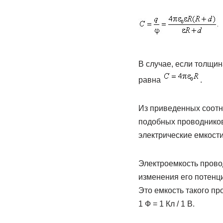
В случае, если толщин
равна
.
Из приведенных соотн
подобных проводников
электрические емкост
Электроемкость прово
изменения его потенци
Это емкость такого пр
1 Ф = 1 Кл / 1 В.