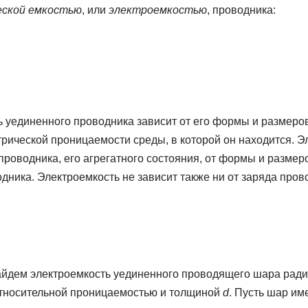
еской емкостью
, или
электроемкостью
, проводника:
 уединенного проводника зависит от его формы и размеров
рической проницаемости среды, в которой он находится. Э
проводника, его агрегатного состояния, от формы и разме
дника. Электроемкость не зависит также ни от заряда прово
айдем электроемкость уединенного проводящего шара рад
относительной проницаемостью и толщиной
d
. Пусть шар им