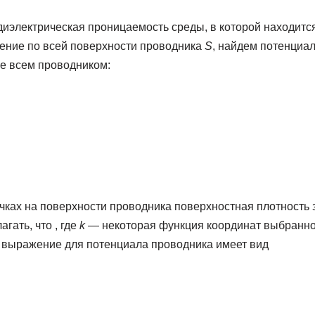
диэлектрическая проницаемость среды, в которой находитс
ение по всей поверхности проводника
S
, найдем потенциа
е всем проводником:
очках на поверхности проводника поверхностная плотность
агать, что , где
k
— некоторая функция координат выбранно
а выражение для потенциала проводника имеет вид