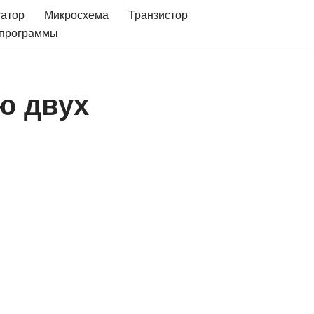
сатор
Микросхема
Транзистор
 программы
ю двух