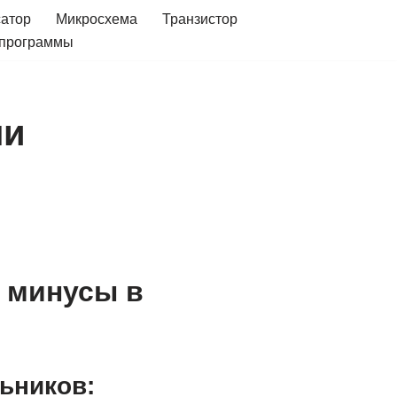
сатор
Микросхема
Транзистор
 программы
ли
 минусы в
ьников: