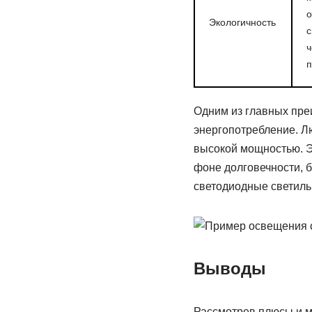
о
Экологичность
с
ч
п
Одним из главных пре
энергопотребление. Л
высокой мощностью. Э
фоне долговечности, 
светодиодные светиль
Выводы
Рассмотрев плюсы и м