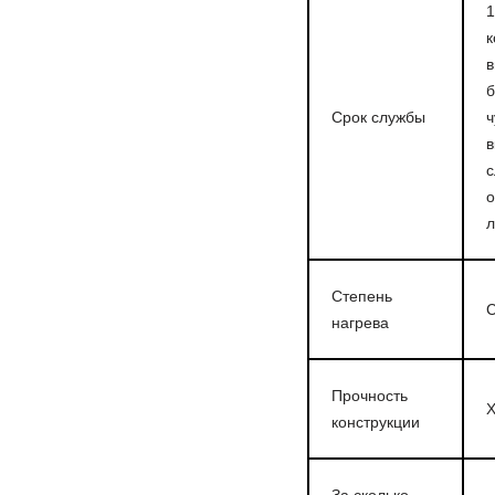
1
к
в
б
Срок службы
ч
в
с
о
л
Степень
С
нагрева
Прочность
Х
конструкции