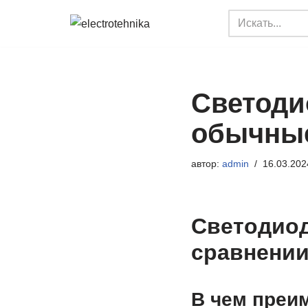
Перейти
к
содержимому
Светоди
обычные
автор:
admin
16.03.202
Светодиод
сравнении
В чем преи