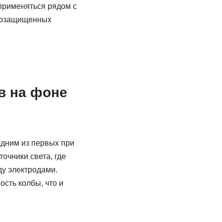
применяться рядом с
возащищенных
в на фоне
одним из первых при
очники света, где
ду электродами.
сть колбы, что и