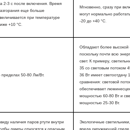
а 2-3 с после включения. Время
Мгновенно, сразу при вк
азгорания еще больше
могут нормально работать
величивается при температуре
-20 до +40 °C.
иже +10 °C.
Обладают более высокой 
поскольку почти всю энер
свет. К примеру, светильн
35 со световым потоком 
 пределах 50-80 Лм/Вт.
36 Вт имеет светоотдачу 1
сравнения: световой пото
обеспечивает люминесце
мощностью 60-80 Вт и св
мощностью 25-30 Вт.
виду наличия паров ртути внутри
Экологичные светильники,
олбы лампы относятся к опасным
вреда окружающей среде