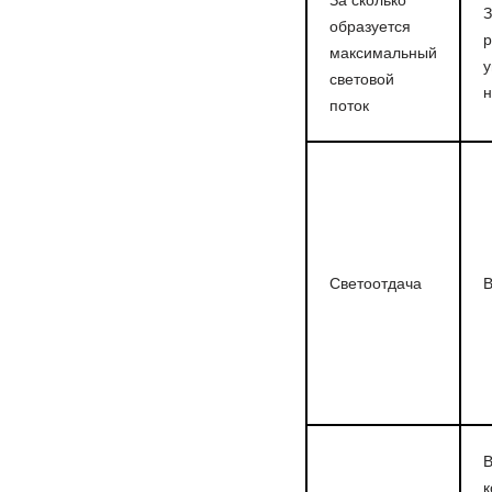
За сколько
З
образуется
р
максимальный
у
световой
н
поток
Светоотдача
В
В
к