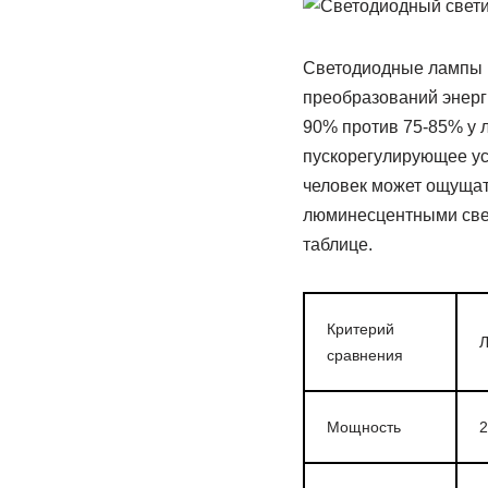
Светодиодные лампы р
преобразований энерг
90% против 75-85% у 
пускорегулирующее ус
человек может ощущат
люминесцентными свет
таблице.
Критерий
Л
сравнения
Мощность
2