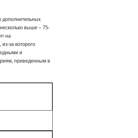
х дополнительных
несколько выше – 75-
ит на
из-за которого
иодными и
ериям, приведенным в