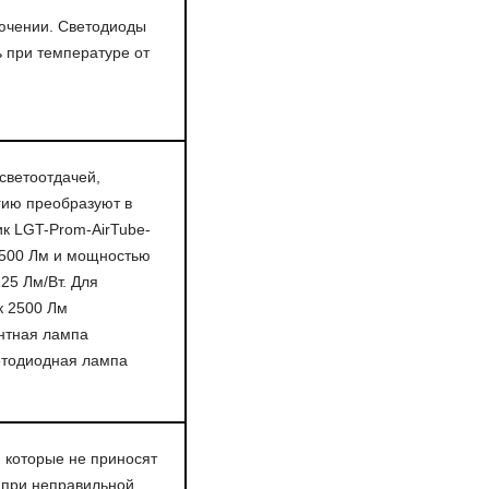
лючении. Светодиоды
 при температуре от
светоотдачей,
гию преобразуют в
ик LGT-Prom-AirTube-
4500 Лм и мощностью
25 Лм/Вт. Для
к 2500 Лм
нтная лампа
етодиодная лампа
 которые не приносят
 при неправильной