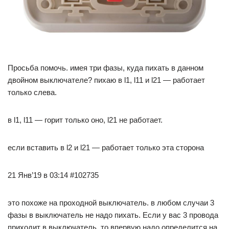
Просьба помочь. имея три фазы, куда пихать в данном
двойном выключателе? пихаю в l1, l11 и l21 — работает
только слева.
в l1, l11 — горит только оно, l21 не работает.
если вставить в l2 и l21 — работает только эта сторона
21 Янв’19 в 03:14 #102735
это похоже на проходной выключатель. в любом случаи 3
фазы в выключатель не надо пихать. Если у вас 3 провода
приходит в выключатель, то впервую надо определится на