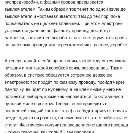
распредкоробки, а фазный провод прерывается
выключателем. Таким образом ток течёт по одной жиле до
выключателя и «останавливается» там до тех пор, пока
пользователь не щёлкнет клавишей. При этом электроны
устремятся дальше по фазному проводу, достигнут
лампочки, заставят её вырабатывать свет и умчатся прочь
по нулевому проводнику через клеммник в распредкоробке.
А теперь давайте себе представим, что между источником
питания и монтажной коробкой связь разорвалась. Таким
образом, в системе образуется встречное движение
электронов: ток придёт по фазному проводу, пройдя через
лампочку, выйдет по нулевому, а на клеммнике у него не
останется выбора, кроме как направиться по оставшейся
нулевой жиле в розетку. Теперь, если проверить в
последней каждый контакт, что фаза будет присутствовать
везде, однако ни розетка, ни лампочка от этого работать не
станут. Фактически получится расщепление одного провода
– точно такое же, как если бы мы расплели