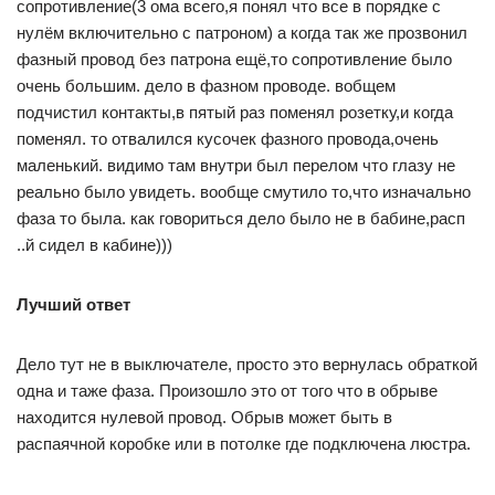
сопротивление(3 ома всего,я понял что все в порядке с
нулём включительно с патроном) а когда так же прозвонил
фазный провод без патрона ещё,то сопротивление было
очень большим. дело в фазном проводе. вобщем
подчистил контакты,в пятый раз поменял розетку,и когда
поменял. то отвалился кусочек фазного провода,очень
маленький. видимо там внутри был перелом что глазу не
реально было увидеть. вообще смутило то,что изначально
фаза то была. как говориться дело было не в бабине,расп
..й сидел в кабине)))
Лучший ответ
Дело тут не в выключателе, просто это вернулась обраткой
одна и таже фаза. Произошло это от того что в обрыве
находится нулевой провод. Обрыв может быть в
распаячной коробке или в потолке где подключена люстра.