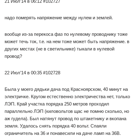
21 Июл’14 в 06:12 #102727
надо померять напряжение между нулем и землей.
вообще из-за перекоса фаз по нулевому проводнику тоже
может течь ток, т.е. на нем тоже может быть напряжение. в
других местах (не в светильнике) тыкали в нулевой
провод?
22 Июл’14 в 00:35 #102728
Была у моего дядьки дача под Красноярском, 40 минут на
электричке. Кругом естественно электричества нет, только
ЛЭП. Край участка порядка 250 метров проходил
параллельно ЛЭП (киловольтов щас не помню сколько, но
аж гудела). Был натянут провод по штакетнику и вкопана
земля. Удалось снять порядка 40 вольт. Спаяли
ограничитель на 36 и понавесили на даче ламп на 36В.