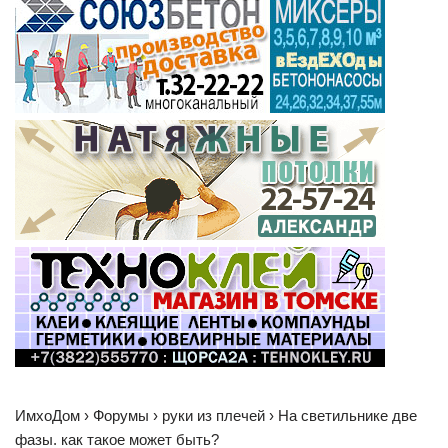
ИмхоДом › Форумы › руки из плечей › На светильнике две
фазы. как такое может быть?