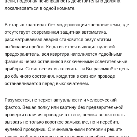
цепи, подобная неисправность действительно должна
локализоваться в одной комнате.
В старых квартирах без модернизации энергосистемы, где
отсутствует современная защитная автоматика,
рассматриваемая авария становится результатом
выбивания пробок. Когда из строя выходит нулевой
предохранитель, вся квартира наполняется «двойными
фазами» через оставшиеся включёнными осветительные
приборы. Стоит все их выключить – и Вы разомкнёте цепь
до обычного состояния, когда ток в фазном проводе
останавливается перед выключателем.
Разумеется, не теряет актуальности и человеческий
фактор. Вешая полку или картину без предварительной
проверки наличия проводки в стене, велика вероятность
вызвать не только короткое замыкание, но и перебить
нулевой проводник. С минимальными потерями решить
такую проблему можно только одним способом: аккуратно