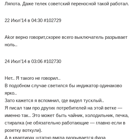
Ляпота. Даже телек советский переносной такой работал.
22 Июл’14 в 04:30 #102729
Akor верно говорит,скорее всего выключатель разрывает
ноль..
24 Июл’14 в 03:06 #102730
Нет.. Я такого не говорил..
В подобном случае светился бы индикатор одинаково
ярко..
Зато кажется я вспомнил, где видел тусклый..
Я писал там про других потребителей на этой ветке —
именно так.. Это может быть чайник, холодильник, печка,
стиралка (не обязательно работающие — главно если в
розетку воткули).
А в квартирах штатно вмгда разрывается фаза