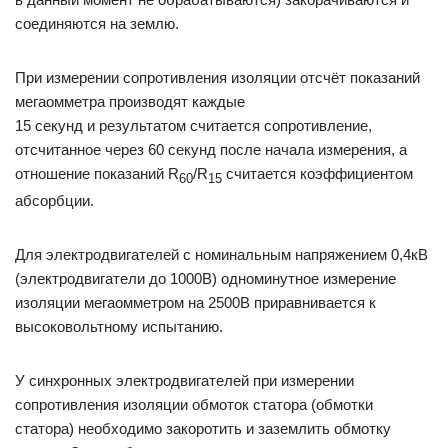
соединяются на землю.
При измерении сопротивления изоляции отсчёт показаний
мегаомметра производят каждые
15 секунд и результатом считается сопротивление,
отсчитанное через 60 секунд после начала измерения, а
отношение показаний R
/R
считается коэффициентом
60
15
абсорбции.
Для электродвигателей с номинальным на­пряжением 0,4кВ
(электродвигатели до 1000В) одноминутное измерение
изоляции мегаомметром на 2500В приравнивается к
высоковольтному испытанию.
У синхронных электродвигателей при изме­рении
сопротивления изоляции обмоток статора (обмотки
статора) необходимо закоротить и за­землить обмотку