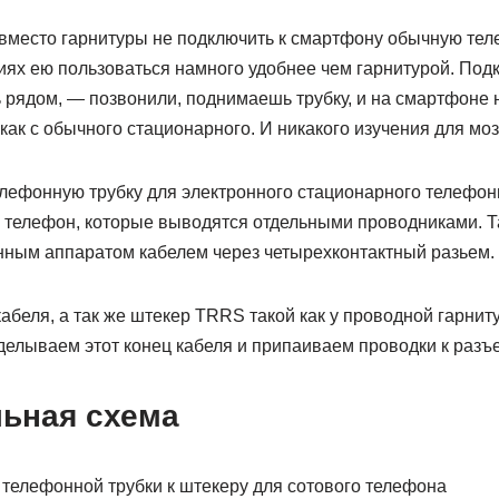
 вместо гарнитуры не подключить к смартфону обычную тел
ях ею пользоваться намного удобнее чем гарнитурой. Подк
 рядом, — позвонили, поднимаешь трубку, и на смартфоне 
ак с обычного стационарного. И никакого изучения для мозг
лефонную трубку для электронного стационарного телефонн
 телефон, которые выводятся отдельными проводниками. Т
нным аппаратом кабелем через четырехконтактный разьем.
кабеля, а так же штекер TRRS такой как у проводной гарнит
зделываем этот конец кабеля и припаиваем проводки к раз
ьная схема