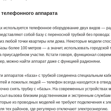
 телефонного аппарата
ах используется телефонное оборудование двух видов — р
дставляют собой базу с переносной трубкой без провода: о
 из любой точки квартиры или дома. Некоторые модели спо
базы более 100 метров — а значит, использовать городской
на приусадебном участке. Кстати говоря, функционал совре
ер, можно найти аппарат даже с функцией радионяни.
ти аппаратов «база» с трубкой соединена специальным кабе
етей и пожилых людей — телефон всегда находится в отвед
точно снять трубку с «базы». На современных устройствах 
сыл вызова близким родственникам и экстренным службам
оторые из проводных моделей не требуют подключения к эл
я тех районов, где регулярно отключают электроэнергию.