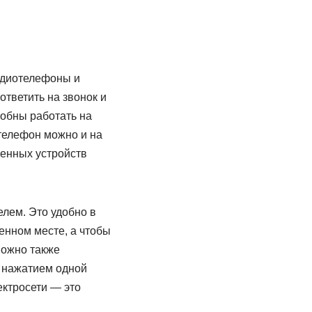
адиотелефоны и
тветить на звонок и
собны работать на
 телефон можно и на
менных устройств
лем. Это удобно в
енном месте, а чтобы
можно также
 нажатием одной
ектросети — это