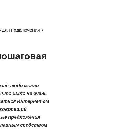
 для подключения к
пошаговая
азад люди могли
(что было не очень
оваться Интернетом
 «говорящий
ивые предложения
главным средством