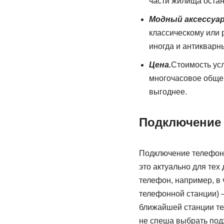
части жилища остан
Модный аксессуар
классическому или 
иногда и антикварн
Цена.
Стоимость усл
многочасовое общен
выгоднее.
Подключение 
Подключение телефонн
это актуально для тех
телефон, например, в
телефонной станции) —
ближайшей станции тел
не спеша выбрать под