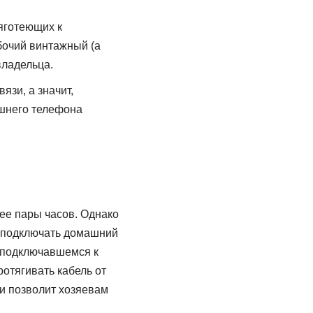
яготеющих к
бочий винтажный (а
владельца.
язи, а значит,
ашнего телефона
ее пары часов. Однако
и подключать домашний
е подключавшемся к
отягивать кабель от
 и позволит хозяевам