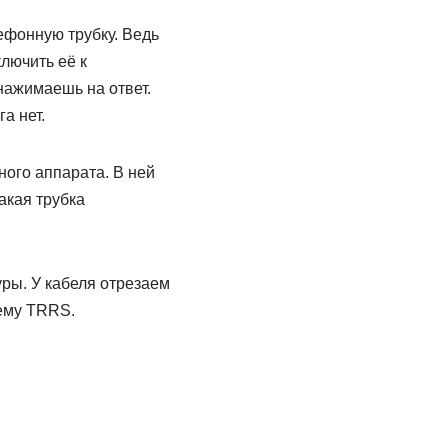
ефонную трубку. Ведь
лючить её к
нажимаешь на ответ.
а нет.
ого аппарата. В ней
акая трубка
уры. У кабеля отрезаем
ъему TRRS.