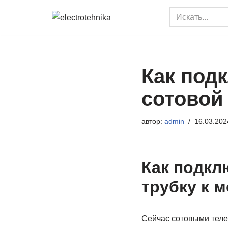
Перейти
к
содержимому
Как под
сотовой
автор:
admin
16.03.202
Как подкл
трубку к 
Сейчас сотовыми теле