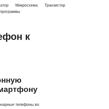
сатор
Микросхема
Транзистор
 программы
ефон к
онную
смартфону
онарные телефоны во