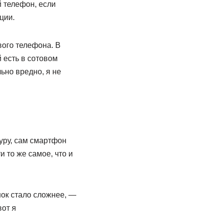
й телефон, если
ции.
вого телефона. В
 есть в сотовом
льно вредно, я не
уру, сам смартфон
и то же самое, что и
нок стало сложнее, —
вот я