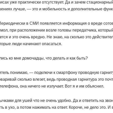
исах уже практически отсутствует. Да и зачем стационарны
шениях лучше, — это и мобильность и дополнительные функ
. Периодически в СМИ появляется информация о вреде сото
 мол, при расположении возле головы передатчика, который
тся и это очень вредно. Не знаю, на сколько это действите
оторые люди начинают опасаться.
лись ко мне домочадцы, что делать и как быть?
битель понимаю, — подключи к смартфону проводную гарнит
варивай сколько влезет, ведь проводная гарнитура это почт
телефона, она ничего не излучает. Вот я и им объяснил.
тычками для ушей что не очень удобно. Да и ответить на зво
ть в ухо, а потом нажимать на ответ. Короче, не дело это. И 