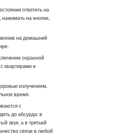
остоянии ответить на
 нажимать на кнопки,
озвонив на домашний
ире.
ключение охранной
с квартирами и
доровью излучением.
льное время.
иваются с
ить до абсурда: в
ый звук, а в третьей
качество связи в любой