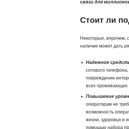
связи для миллионо
Стоит ли п
Некоторые, впрочем, 
наличие может дать р
Надежное средств
сотового телефона, 
повреждение интерн
всех проживающих б
Повышение уровн
операторам не треб
возможность операт
жизни, здоровья и 
помощью набора пр