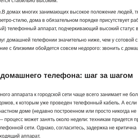
ется стабильно высоким.
.
В домах многих занимающих высокое положение людей, т
ретро-стилю, дома в обязательном порядке присутствует ра
ый) телефонный аппарат, подчеркивающий высокий статус 
уг домашней телефонии значительно ниже, чем у сотовой св
ие с близкими обойдется совсем недорого: звонить с дом
домашнего телефона: шаг за шагом
ого аппарата к городской сети чаще всего занимает не бол
 домов, к которым уже проведен телефонный кабель. А есл
 частном доме (недавно построенном или просто никогда н
 процесс может занять около недели: техникам придется пр
ефонной сети. Однако, согласитесь, задержка не критична
ходящий аппарат.